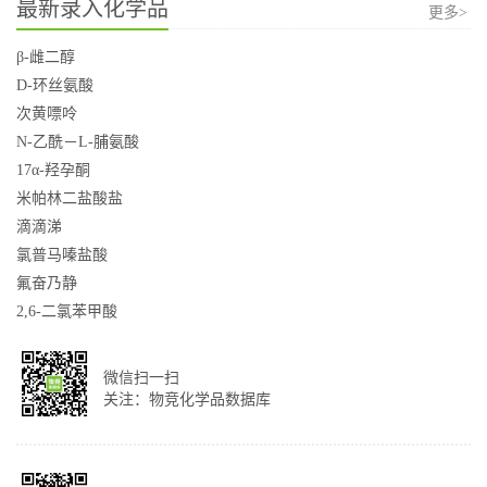
最新录入化学品
更多>
β-雌二醇
D-环丝氨酸
次黄嘌呤
N-乙酰－L-脯氨酸
17α-羟孕酮
米帕林二盐酸盐
滴滴涕
氯普马嗪盐酸
氟奋乃静
2,6-二氯苯甲酸
微信扫一扫
关注：物竞化学品数据库