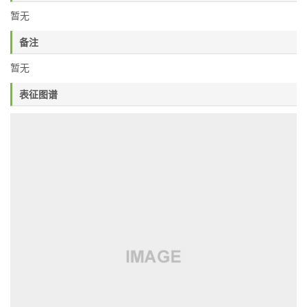
暂无
备注
暂无
表征图谱