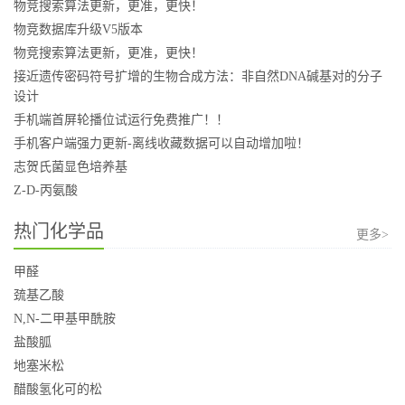
物竞搜索算法更新，更准，更快！
物竞数据库升级V5版本
物竞搜索算法更新，更准，更快！
接近遗传密码符号扩增的生物合成方法：非自然DNA碱基对的分子
设计
手机端首屏轮播位试运行免费推广！！
手机客户端强力更新-离线收藏数据可以自动增加啦！
志贺氏菌显色培养基
Z-D-丙氨酸
热门化学品
更多>
甲醛
巯基乙酸
N,N-二甲基甲酰胺
盐酸胍
地塞米松
醋酸氢化可的松