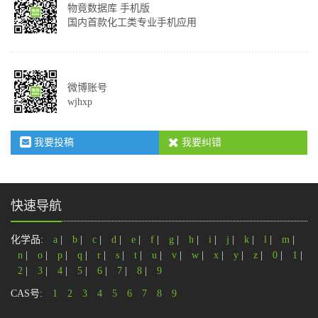
物竟数据库 手机版
国内首款化工类专业手机应用
微博账号
wjhxp
我要投稿
我要纠错
快速导航
化学品:
a
|
b
|
c
|
d
|
e
|
f
|
g
|
h
|
i
|
j
|
k
|
l
|
m
|
n
|
o
|
p
|
q
|
r
|
s
|
t
|
u
|
v
|
w
|
x
|
y
|
z
|
0
|
1
|
2
|
3
|
4
|
5
|
6
|
7
|
8
|
9
CAS号:
1
2
3
4
5
6
7
8
9