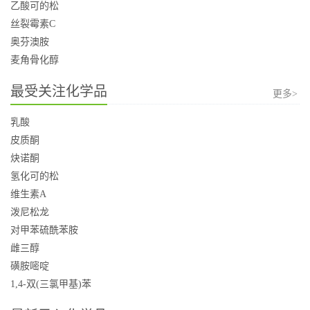
乙酸可的松
丝裂霉素C
奥芬澳胺
麦角骨化醇
最受关注化学品
更多>
乳酸
皮质酮
炔诺酮
氢化可的松
维生素A
泼尼松龙
对甲苯硫酰苯胺
雌三醇
磺胺嘧啶
1,4-双(三氯甲基)苯