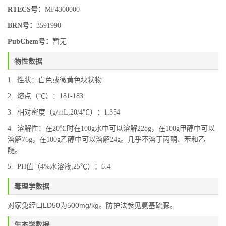
RTECS号：
MF4300000
BRN号：
3591990
PubChem号：
暂无
物性数据
1. 性状：白色或微黄色块状物
2. 熔点（℃）：181-183
3. 相对密度（g/mL,20/4℃）：1.354
4. 溶解性：在20℃时在100g水中可以溶解228g，在100g甲醇中可以
溶解76g，在100g乙醇中可以溶解24g。几乎不溶于丙酮、苯和乙
醚。
5. PH值（4%水溶液,25℃）：6.4
毒理学数据
对家兔经口LD50为500mg/kg。防护法参见氨基硫脲。
生态学数据