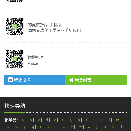
物竟数据库 手机版
国内首款化工类专业手机应用
微博账号
wjhxp
我要投稿
我要纠错
快速导航
化学品:
a
|
b
|
c
|
d
|
e
|
f
|
g
|
h
|
i
|
j
|
k
|
l
|
m
|
n
|
o
|
p
|
q
|
r
|
s
|
t
|
u
|
v
|
w
|
x
|
y
|
z
|
0
|
1
|