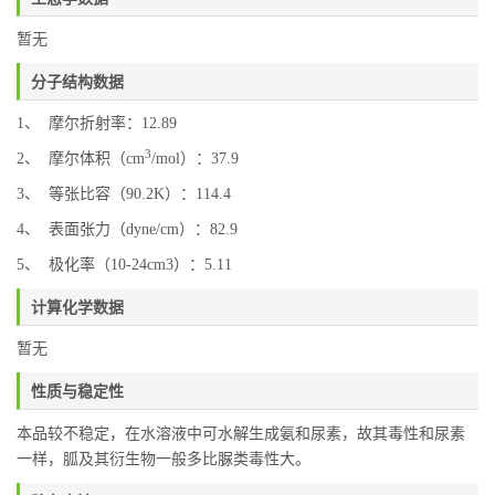
暂无
分子结构数据
1、 摩尔折射率：12.89
3
2、 摩尔体积（cm
/mol）：37.9
3、 等张比容（90.2K）：114.4
4、 表面张力（dyne/cm）：82.9
5、 极化率（10-24cm3）：5.11
计算化学数据
暂无
性质与稳定性
本品较不稳定，在水溶液中可
水解生成氨和尿素，故其毒性和尿素
一样，胍及其衍生物一般多比脲类毒性大。