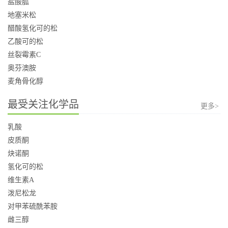
盐酸胍
地塞米松
醋酸氢化可的松
乙酸可的松
丝裂霉素C
奥芬澳胺
麦角骨化醇
最受关注化学品
更多>
乳酸
皮质酮
炔诺酮
氢化可的松
维生素A
泼尼松龙
对甲苯硫酰苯胺
雌三醇