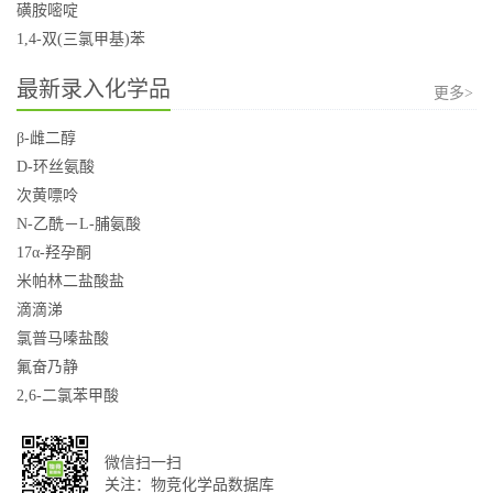
磺胺嘧啶
1,4-双(三氯甲基)苯
最新录入化学品
更多>
β-雌二醇
D-环丝氨酸
次黄嘌呤
N-乙酰－L-脯氨酸
17α-羟孕酮
米帕林二盐酸盐
滴滴涕
氯普马嗪盐酸
氟奋乃静
2,6-二氯苯甲酸
微信扫一扫
关注：物竞化学品数据库