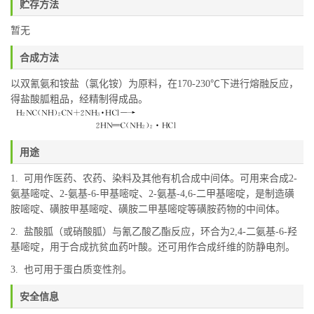
贮存方法
暂无
合成方法
以双氰氨和铵盐（氯化铵）为原料，在170-230℃下进行熔融反应，
得盐酸胍粗品，经精制得成品。
用途
1. 可用作医药、农药、染料及其他有机合成中间体。可用来合成2-
氨基嘧啶、2-氨基-6-甲基嘧啶、2-氨基-4,6-二甲基嘧啶，是制造磺
胺嘧啶、磺胺甲基嘧啶、磺胺二甲基嘧啶等磺胺药物的中间体。
2. 盐酸胍（或硝酸胍）与氰乙酸乙酯反应，环合为2,4-二氨基-6-羟
基嘧啶，用于合成抗贫血药叶酸。还可用作合成纤维的防静电剂。
3. 也可用于蛋白质变性剂。
安全信息