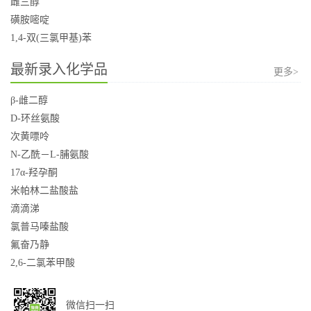
雌三醇
磺胺嘧啶
1,4-双(三氯甲基)苯
最新录入化学品
更多>
β-雌二醇
D-环丝氨酸
次黄嘌呤
N-乙酰－L-脯氨酸
17α-羟孕酮
米帕林二盐酸盐
滴滴涕
氯普马嗪盐酸
氟奋乃静
2,6-二氯苯甲酸
微信扫一扫