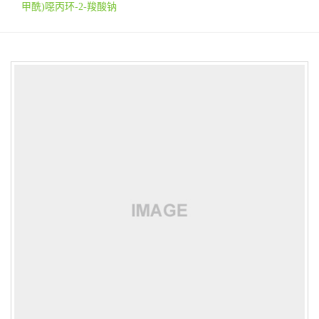
甲酰)噁丙环-2-羧酸钠