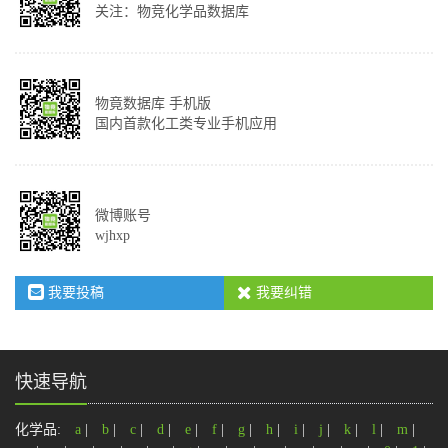
关注：物竞化学品数据库
物竟数据库 手机版
国内首款化工类专业手机应用
微博账号
wjhxp
我要投稿
我要纠错
快速导航
化学品:
a
|
b
|
c
|
d
|
e
|
f
|
g
|
h
|
i
|
j
|
k
|
l
|
m
|