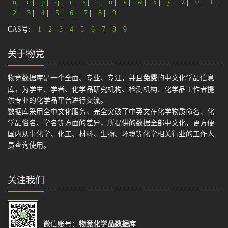
n
|
o
|
p
|
q
|
r
|
s
|
t
|
u
|
v
|
w
|
x
|
y
|
z
|
0
|
1
|
2
|
3
|
4
|
5
|
6
|
7
|
8
|
9
CAS号:
1
2
3
4
5
6
7
8
9
关于物竞
物竞数据库是一个全面、专业、专注，并且
免费
的中文化学品信息
库，为学生、学者、化学品研究机构、检测机构、化学品工作者提
供专业的化学品平台进行交流。
数据库采用全中文化服务，完全突破了中英文在化学物质命名、化
学品俗名、学名等方面的差异，所提供的数据全部中文化，更方便
国内从事化学、化工、材料、生物、环境等化学相关行业的工作人
员查询使用。
关注我们
微信账号：
物竞化学品数据库