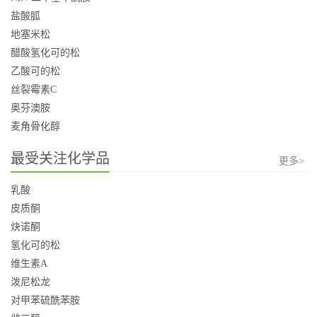
盐酸胍
地塞米松
醋酸氢化可的松
乙酸可的松
丝裂霉素C
奥芬澳胺
麦角骨化醇
最受关注化学品
更多>
乳酸
皮质酮
炔诺酮
氢化可的松
维生素A
泼尼松龙
对甲苯硫酰苯胺