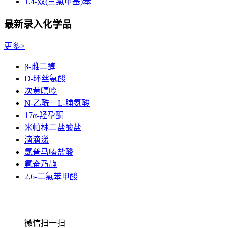
1,4-双(三氯甲基)苯
最新录入化学品
更多>
β-雌二醇
D-环丝氨酸
次黄嘌呤
N-乙酰－L-脯氨酸
17α-羟孕酮
米帕林二盐酸盐
滴滴涕
氯普马嗪盐酸
氟奋乃静
2,6-二氯苯甲酸
微信扫一扫