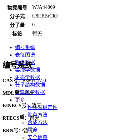
WJA44869
物竞编号
C8H8BrClO
分子式
0
分子量
标签
暂无
编号系统
表征图谱
物性数据
编号系统
毒理学数据
生态学数据
CAS号：
83803-57-0
分子结构数据
计算化学数据
MDL号：
暂无
更多
EINECS号：
暂无
性质与稳定性
贮存方法
RTECS号：
暂无
合成方法
用途
BRN号：
暂无
安全信息