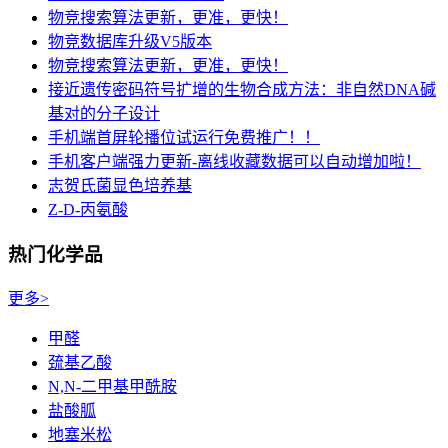
物竞搜索算法更新，更准，更快！
物竞数据库升级V5版本
物竞搜索算法更新，更准，更快！
接近遗传密码符号扩增的生物合成方法：非自然DNA碱
基对的分子设计
手机端首屏轮播位试运行免费推广！！
手机客户端强力更新-离线收藏数据可以自动增加啦！
志贺氏菌显色培养基
Z-D-丙氨酸
热门化学品
更多>
甲醛
巯基乙酸
N,N-二甲基甲酰胺
盐酸胍
地塞米松