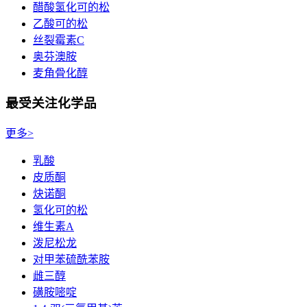
醋酸氢化可的松
乙酸可的松
丝裂霉素C
奥芬澳胺
麦角骨化醇
最受关注化学品
更多>
乳酸
皮质酮
炔诺酮
氢化可的松
维生素A
泼尼松龙
对甲苯硫酰苯胺
雌三醇
磺胺嘧啶