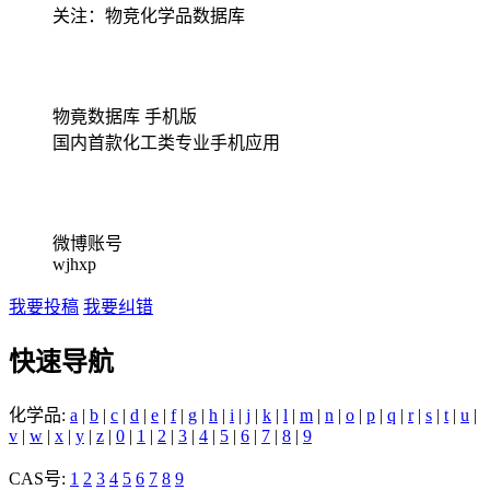
关注：物竞化学品数据库
物竟数据库 手机版
国内首款化工类专业手机应用
微博账号
wjhxp
我要投稿
我要纠错
快速导航
化学品:
a
|
b
|
c
|
d
|
e
|
f
|
g
|
h
|
i
|
j
|
k
|
l
|
m
|
n
|
o
|
p
|
q
|
r
|
s
|
t
|
u
|
v
|
w
|
x
|
y
|
z
|
0
|
1
|
2
|
3
|
4
|
5
|
6
|
7
|
8
|
9
CAS号:
1
2
3
4
5
6
7
8
9