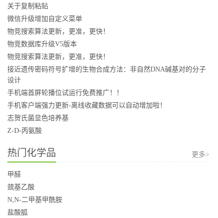
关于复制粘贴
微信升级增加自定义菜单
物竞搜索算法更新，更准，更快！
物竞数据库升级V5版本
物竞搜索算法更新，更准，更快！
接近遗传密码符号扩增的生物合成方法：非自然DNA碱基对的分子
设计
手机端首屏轮播位试运行免费推广！！
手机客户端强力更新-离线收藏数据可以自动增加啦！
志贺氏菌显色培养基
Z-D-丙氨酸
热门化学品
更多>
甲醛
巯基乙酸
N,N-二甲基甲酰胺
盐酸胍