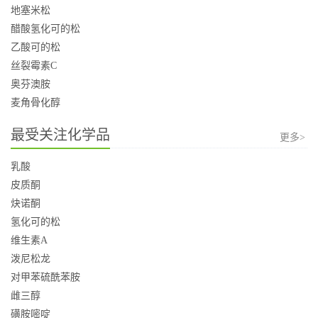
地塞米松
醋酸氢化可的松
乙酸可的松
丝裂霉素C
奥芬澳胺
麦角骨化醇
最受关注化学品
更多>
乳酸
皮质酮
炔诺酮
氢化可的松
维生素A
泼尼松龙
对甲苯硫酰苯胺
雌三醇
磺胺嘧啶