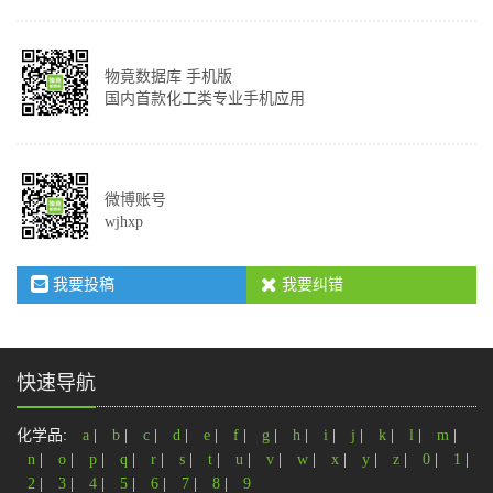
物竟数据库 手机版
国内首款化工类专业手机应用
微博账号
wjhxp
我要投稿
我要纠错
快速导航
化学品:
a
|
b
|
c
|
d
|
e
|
f
|
g
|
h
|
i
|
j
|
k
|
l
|
m
|
n
|
o
|
p
|
q
|
r
|
s
|
t
|
u
|
v
|
w
|
x
|
y
|
z
|
0
|
1
|
2
|
3
|
4
|
5
|
6
|
7
|
8
|
9