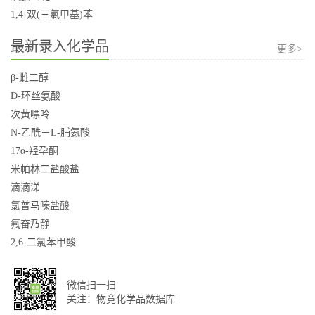
1,4-双(三氯甲基)苯
最新录入化学品
更多>
β-雌二醇
D-环丝氨酸
次黄嘌呤
N-乙酰－L-脯氨酸
17α-羟孕酮
米帕林二盐酸盐
滴滴涕
氯普马嗪盐酸
氟奋乃静
2,6-二氯苯甲酸
微信扫一扫
关注：物竞化学品数据库