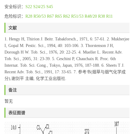
安全标识：
S22
S24/25
S45
危险标识：
R28
R50/53
R67
R65
R62
R51/53
R48/20
R38
R11
文献
1. Hengy H, Thirion J. Beitr. Tabakforsch., 1971, 6: 57-61. 2. Mukherjee
I, Gopal M. Pestic. Sci., 1994, 40: 103-106. 3. Thorstenson J H,
Dorough H W. Tob. Sci., 1976, 20: 22-25. 4. Mueller L. Recent Adv.
Tob. Sci., 2005, 31: 23-39. 5. Ceschini P, Chauchaix R. Proc. 6th
Internat. Tob. Sci. Cong., Tokyo, Japan, 1976, 187-188. 6. Sheets T J.
Recent Adv. Tob. Sci., 1991, 17: 33-65. 7. 参考书(烟草与烟气化学成
分),谢剑平 主编, 化学工业出版社.
备注
暂无
表征图谱