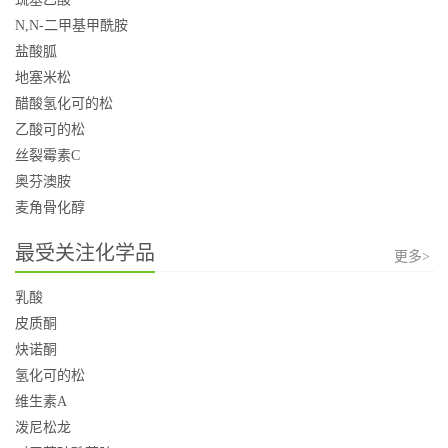
N,N-二甲基甲酰胺
盐酸胍
地塞米松
醋酸氢化可的松
乙酸可的松
丝裂霉素C
奥芬澳胺
麦角骨化醇
最受关注化学品
更多>
乳酸
皮质酮
炔诺酮
氢化可的松
维生素A
泼尼松龙