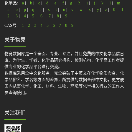
化学品:
a
|
b
|
c
|
d
|
e
|
f
|
g
|
h
|
i
|
j
|
k
|
l
|
m
|
n
|
o
|
p
|
q
|
r
|
s
|
t
|
u
|
v
|
w
|
x
|
y
|
z
|
0
|
1
|
2
|
3
|
4
|
5
|
6
|
7
|
8
|
9
CAS号:
1
2
3
4
5
6
7
8
9
关于物竞
物竞数据库是一个全面、专业、专注，并且
免费
的中文化学品信息
库，为学生、学者、化学品研究机构、检测机构、化学品工作者提
供专业的化学品平台进行交流。
数据库采用全中文化服务，完全突破了中英文在化学物质命名、化
学品俗名、学名等方面的差异，所提供的数据全部中文化，更方便
国内从事化学、化工、材料、生物、环境等化学相关行业的工作人
员查询使用。
关注我们