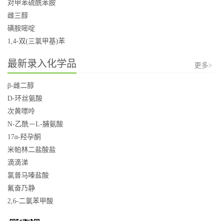
对甲苯硫酰苯胺
雌三醇
磺胺嘧啶
1,4-双(三氯甲基)苯
最新录入化学品
更多>
β-雌二醇
D-环丝氨酸
次黄嘌呤
N-乙酰－L-脯氨酸
17α-羟孕酮
米帕林二盐酸盐
滴滴涕
氯普马嗪盐酸
氟奋乃静
2,6-二氯苯甲酸