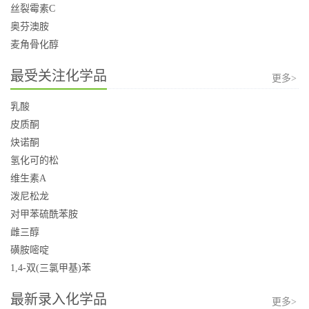
丝裂霉素C
奥芬澳胺
麦角骨化醇
最受关注化学品
更多>
乳酸
皮质酮
炔诺酮
氢化可的松
维生素A
泼尼松龙
对甲苯硫酰苯胺
雌三醇
磺胺嘧啶
1,4-双(三氯甲基)苯
最新录入化学品
更多>