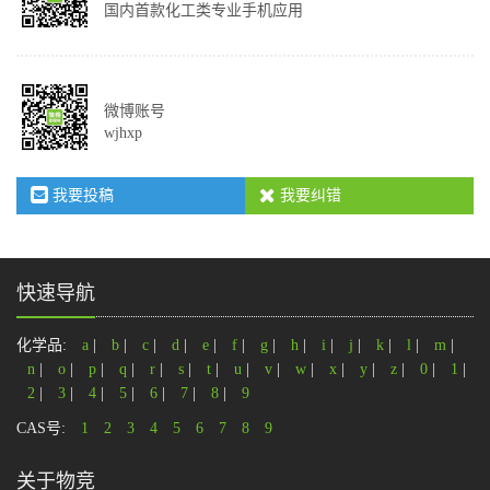
国内首款化工类专业手机应用
微博账号
wjhxp
我要投稿
我要纠错
快速导航
化学品:
a
|
b
|
c
|
d
|
e
|
f
|
g
|
h
|
i
|
j
|
k
|
l
|
m
|
n
|
o
|
p
|
q
|
r
|
s
|
t
|
u
|
v
|
w
|
x
|
y
|
z
|
0
|
1
|
2
|
3
|
4
|
5
|
6
|
7
|
8
|
9
CAS号:
1
2
3
4
5
6
7
8
9
关于物竞