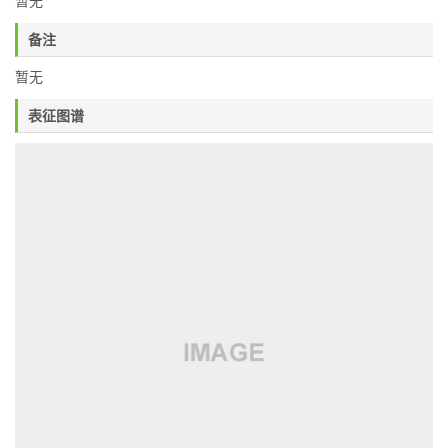
暂无
备注
暂无
表征图谱