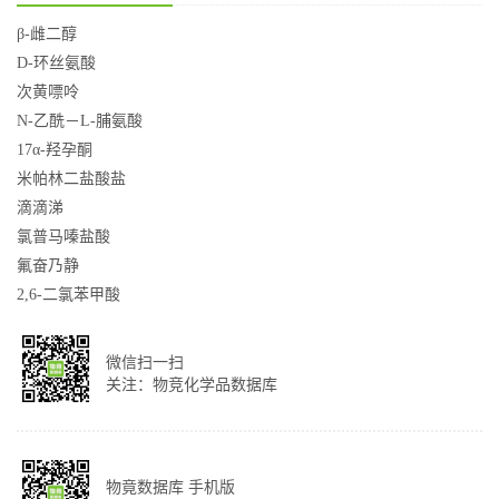
β-雌二醇
D-环丝氨酸
次黄嘌呤
N-乙酰－L-脯氨酸
17α-羟孕酮
米帕林二盐酸盐
滴滴涕
氯普马嗪盐酸
氟奋乃静
2,6-二氯苯甲酸
微信扫一扫
关注：物竞化学品数据库
物竟数据库 手机版