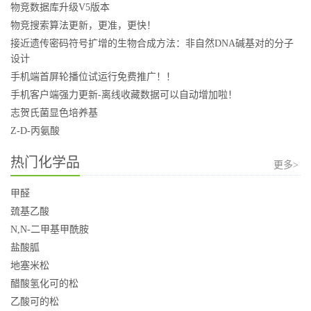
物竞数据库升级V5版本
物竞搜索算法更新，更准，更快！
接近遗传密码符号扩增的生物合成方法：非自然DNA碱基对的分子
设计
手机端首屏轮播位试运行免费推广！！
手机客户端强力更新-离线收藏数据可以自动增加啦！
志贺氏菌显色培养基
Z-D-丙氨酸
热门化学品
更多>
甲醛
巯基乙酸
N,N-二甲基甲酰胺
盐酸胍
地塞米松
醋酸氢化可的松
乙酸可的松