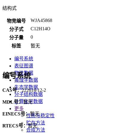
结构式
WJA45868
物竞编号
C12H14O
分子式
0
分子量
标签
暂无
编号系统
表征图谱
物性数据
编号系统
毒理学数据
生态学数据
CAS号：
222614-12-2
分子结构数据
计算化学数据
MDL号：
暂无
更多
EINECS号：
暂无
性质与稳定性
贮存方法
RTECS号：
暂无
合成方法