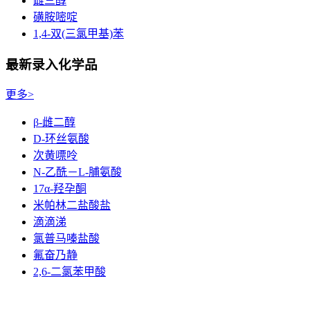
雌三醇
磺胺嘧啶
1,4-双(三氯甲基)苯
最新录入化学品
更多>
β-雌二醇
D-环丝氨酸
次黄嘌呤
N-乙酰－L-脯氨酸
17α-羟孕酮
米帕林二盐酸盐
滴滴涕
氯普马嗪盐酸
氟奋乃静
2,6-二氯苯甲酸