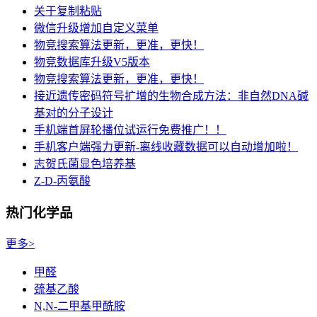
关于复制粘贴
微信升级增加自定义菜单
物竞搜索算法更新，更准，更快！
物竞数据库升级V5版本
物竞搜索算法更新，更准，更快！
接近遗传密码符号扩增的生物合成方法：非自然DNA碱
基对的分子设计
手机端首屏轮播位试运行免费推广！！
手机客户端强力更新-离线收藏数据可以自动增加啦！
志贺氏菌显色培养基
Z-D-丙氨酸
热门化学品
更多>
甲醛
巯基乙酸
N,N-二甲基甲酰胺