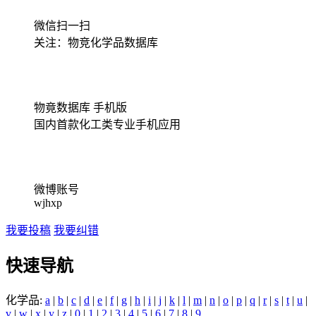
微信扫一扫
关注：物竞化学品数据库
物竟数据库 手机版
国内首款化工类专业手机应用
微博账号
wjhxp
我要投稿
我要纠错
快速导航
化学品:
a
|
b
|
c
|
d
|
e
|
f
|
g
|
h
|
i
|
j
|
k
|
l
|
m
|
n
|
o
|
p
|
q
|
r
|
s
|
t
|
u
|
v
|
w
|
x
|
y
|
z
|
0
|
1
|
2
|
3
|
4
|
5
|
6
|
7
|
8
|
9