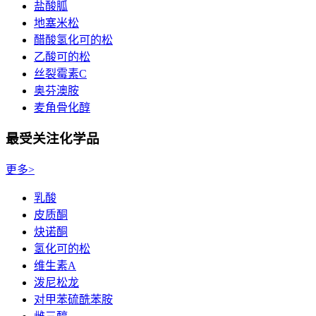
盐酸胍
地塞米松
醋酸氢化可的松
乙酸可的松
丝裂霉素C
奥芬澳胺
麦角骨化醇
最受关注化学品
更多>
乳酸
皮质酮
炔诺酮
氢化可的松
维生素A
泼尼松龙
对甲苯硫酰苯胺