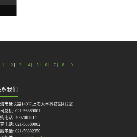
1
|
2
|
3
|
4
|
5
|
6
|
7
|
8
|
9
联系我们
海市延长路149号上海大学科技园412室
司总机: 021-56389801
购电话: 4007001514
真电话: 021-56389802
服电话: 021-56332350