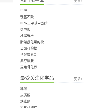
更多>
甲醛
巯基乙酸
N,N-二甲基甲酰胺
盐酸胍
地塞米松
醋酸氢化可的松
乙酸可的松
丝裂霉素C
奥芬澳胺
麦角骨化醇
最受关注化学品
更多>
乳酸
皮质酮
炔诺酮
氢化可的松