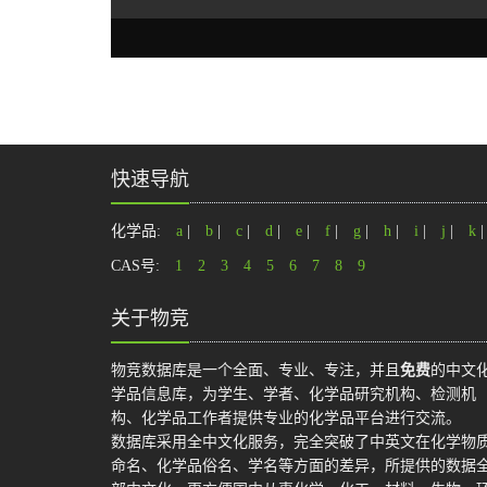
快速导航
化学品:
a
|
b
|
c
|
d
|
e
|
f
|
g
|
h
|
i
|
j
|
k
CAS号:
1
2
3
4
5
6
7
8
9
关于物竞
物竞数据库是一个全面、专业、专注，并且
免费
的中文
学品信息库，为学生、学者、化学品研究机构、检测机
构、化学品工作者提供专业的化学品平台进行交流。
数据库采用全中文化服务，完全突破了中英文在化学物
命名、化学品俗名、学名等方面的差异，所提供的数据