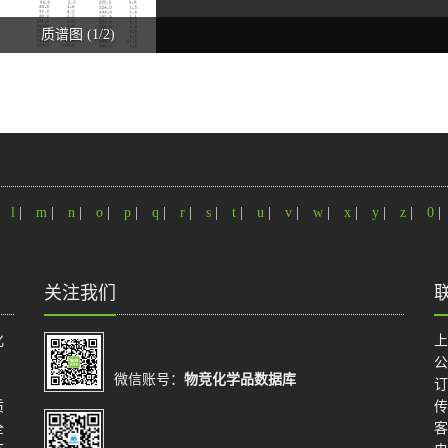
质谱图 (1/2)
|
l
|
m
|
n
|
o
|
p
|
q
|
r
|
s
|
t
|
u
|
v
|
w
|
x
|
y
|
z
|
0
|
关注我们
化
上
公
微信账号：
物竞化学品数据库
订
质
传
全
客