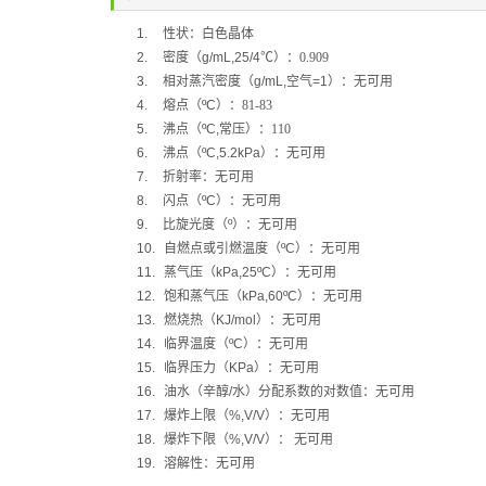
1.
性状：白色晶体
2.
密度（
g/mL,25/4
℃
）：0.909
3.
相对蒸汽密度（
g/mL,
空气
=1
）：无可用
4.
熔点（
ºC
）：81-83
5.
沸点（
ºC,
常压）：110
6.
沸点（
ºC,5.2kPa
）：无可用
7.
折射率：无可用
8.
闪点（
ºC
）：无可用
9.
比旋光度（
º
）：无可用
10.
自燃点或引燃温度（
ºC
）：无可用
11.
蒸气压（
kPa,25ºC
）：无可用
12.
饱和蒸气压（
kPa,60ºC
）：无可用
13.
燃烧热（
KJ/mol
）：无可用
14.
临界温度（
ºC
）：无可用
15.
临界压力（
KPa
）：无可用
16.
油水（辛醇
/
水）分配系数的对数值：无可用
17.
爆炸上限（
%,V/V
）：无可用
18.
爆炸下限（
%,V/V
）：
无可用
19.
溶解性：无可用