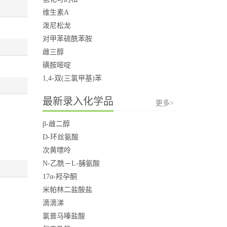
维生素A
泼尼松龙
对甲苯硫酰苯胺
雌三醇
磺胺嘧啶
1,4-双(三氯甲基)苯
最新录入化学品
更多>
β-雌二醇
D-环丝氨酸
次黄嘌呤
N-乙酰－L-脯氨酸
17α-羟孕酮
米帕林二盐酸盐
滴滴涕
氯普马嗪盐酸