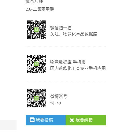
氟奋乃静
2,6-二氯苯甲酸
微信扫一扫
关注：物竞化学品数据库
物竟数据库 手机版
国内首款化工类专业手机应用
微博账号
wjhxp
我要投稿
我要纠错