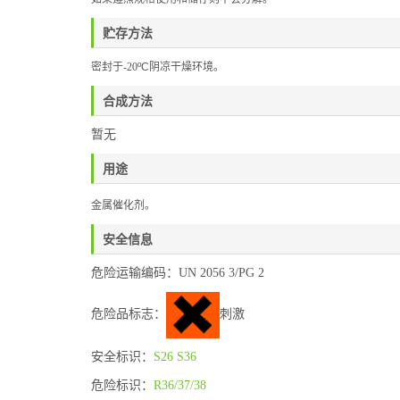
贮存方法
密封于
-20
ºC
阴凉干燥环境。
合成方法
暂无
用途
金属催化剂。
安全信息
危险运输编码：UN 2056 3/PG 2
危险品标志：
刺激
安全标识：
S26
S36
危险标识：
R36/37/38