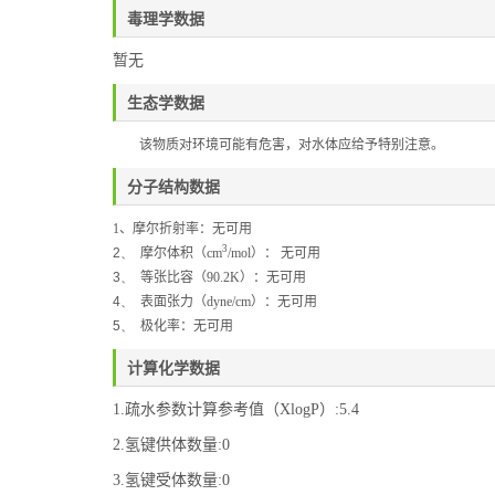
毒理学数据
暂无
生态学数据
该物质对环境可能有危害，对水体应给予特别注意。
分子结构数据
1
、
摩尔折射率：无可用
3
2、
摩尔体积（
cm
/mol
）：
无可用
3、
等张比容（
90.2K
）：无可用
4、
表面张力（
dyne/cm
）：无可用
5、
极化率：无可用
计算化学数据
1.疏水参数计算参考值（XlogP）:5.4
2.氢键供体数量:0
3.氢键受体数量:0