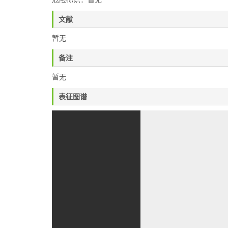
文献
暂无
备注
暂无
表征图谱