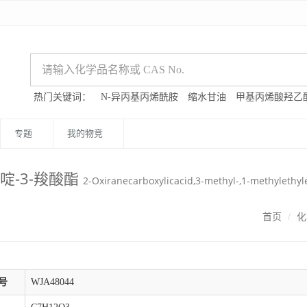
热门关键词：
N-异丙基丙烯酰胺
缩水甘油
甲基丙烯酸羟乙
专题
我的物竞
吡啶-3-羧酸酯
2-Oxiranecarboxylicacid,3-methyl-,1-methylethyles
首页
化
号
WJA48044