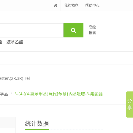
我的物竞
帮助中心
高级
搜索
酯
巯基乙酸
ter,(2R,3R)-rel-
学品
3-{4-[(4-氯苯甲基)氧代]苯基}丙基吡啶-3-羧酸酯
统计数据