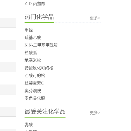
Z-D-丙氨酸
热门化学品
更多>
甲醛
巯基乙酸
N,N-二甲基甲酰胺
盐酸胍
地塞米松
醋酸氢化可的松
乙酸可的松
丝裂霉素C
奥芬澳胺
麦角骨化醇
最受关注化学品
更多>
乳酸