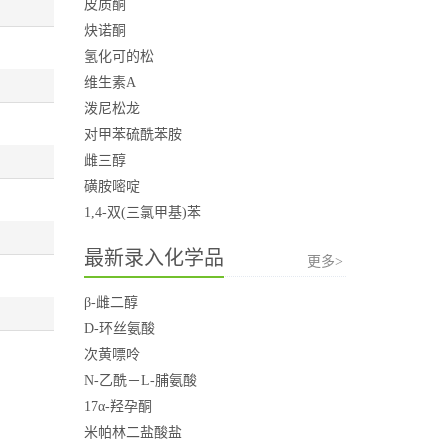
皮质酮
炔诺酮
氢化可的松
维生素A
泼尼松龙
对甲苯硫酰苯胺
雌三醇
磺胺嘧啶
1,4-双(三氯甲基)苯
最新录入化学品
更多>
β-雌二醇
D-环丝氨酸
次黄嘌呤
N-乙酰－L-脯氨酸
17α-羟孕酮
米帕林二盐酸盐