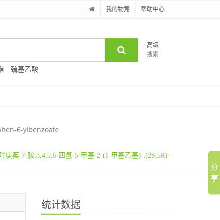
我的物竞
帮助中心
高级
搜索
酯
巯基乙酸
phen-6-ylbenzoate
吖庚英-7-胺,3,4,5,6-四氢-5-甲基-2-(1-甲基乙基)-,(2S,5R)-
统计数据