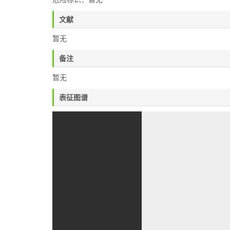
文献
暂无
备注
暂无
表征图谱