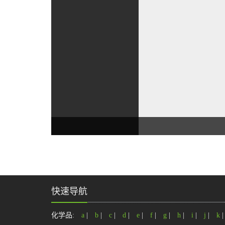
快速导航
化学品:
a
|
b
|
c
|
d
|
e
|
f
|
g
|
h
|
i
|
j
|
k