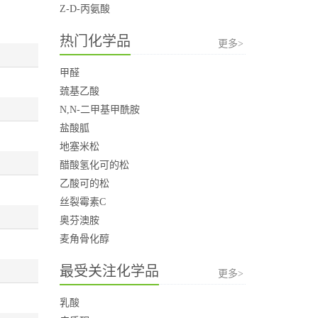
Z-D-丙氨酸
热门化学品
更多>
甲醛
巯基乙酸
N,N-二甲基甲酰胺
盐酸胍
地塞米松
醋酸氢化可的松
乙酸可的松
丝裂霉素C
奥芬澳胺
麦角骨化醇
最受关注化学品
更多>
乳酸