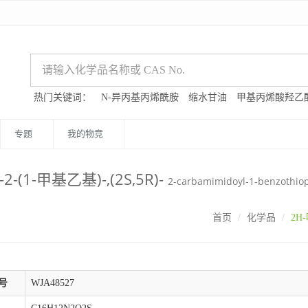
热门关键词：
N-异丙基丙烯酰胺
缩水甘油
甲基丙烯酸羟乙
专题
我的物竞
2-(1-甲基乙基)-,(2S,5R)-
2-carbamimidoyl-1-benzothio
首页
化学品
2H-
号
WJA48527