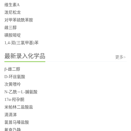
维生素A
泼尼松龙
对甲苯硫酰苯胺
雌三醇
磺胺嘧啶
1,4-双(三氯甲基)苯
最新录入化学品
更多>
β-雌二醇
D-环丝氨酸
次黄嘌呤
N-乙酰－L-脯氨酸
17α-羟孕酮
米帕林二盐酸盐
滴滴涕
氯普马嗪盐酸
氟奋乃静