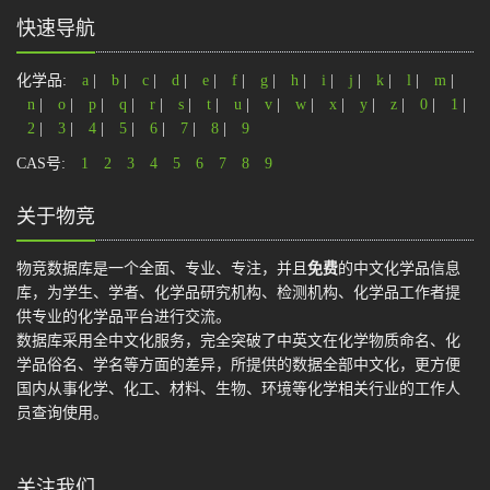
快速导航
化学品:
a
|
b
|
c
|
d
|
e
|
f
|
g
|
h
|
i
|
j
|
k
|
l
|
m
|
n
|
o
|
p
|
q
|
r
|
s
|
t
|
u
|
v
|
w
|
x
|
y
|
z
|
0
|
1
|
2
|
3
|
4
|
5
|
6
|
7
|
8
|
9
CAS号:
1
2
3
4
5
6
7
8
9
关于物竞
物竞数据库是一个全面、专业、专注，并且
免费
的中文化学品信息
库，为学生、学者、化学品研究机构、检测机构、化学品工作者提
供专业的化学品平台进行交流。
数据库采用全中文化服务，完全突破了中英文在化学物质命名、化
学品俗名、学名等方面的差异，所提供的数据全部中文化，更方便
国内从事化学、化工、材料、生物、环境等化学相关行业的工作人
员查询使用。
关注我们