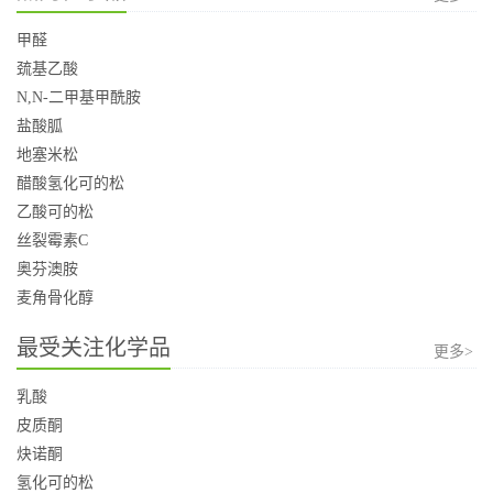
甲醛
巯基乙酸
N,N-二甲基甲酰胺
盐酸胍
地塞米松
醋酸氢化可的松
乙酸可的松
丝裂霉素C
奥芬澳胺
麦角骨化醇
最受关注化学品
更多>
乳酸
皮质酮
炔诺酮
氢化可的松