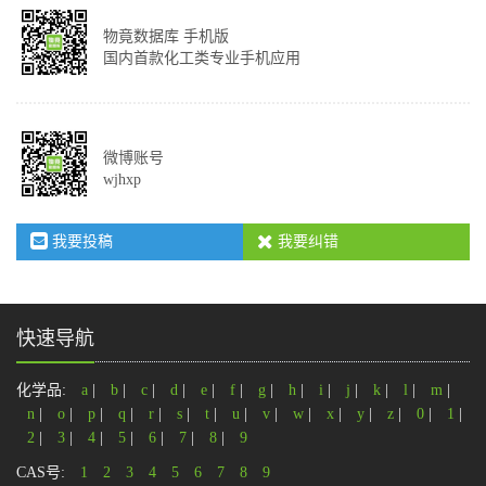
物竟数据库 手机版
国内首款化工类专业手机应用
微博账号
wjhxp
我要投稿
我要纠错
快速导航
化学品:
a
|
b
|
c
|
d
|
e
|
f
|
g
|
h
|
i
|
j
|
k
|
l
|
m
|
n
|
o
|
p
|
q
|
r
|
s
|
t
|
u
|
v
|
w
|
x
|
y
|
z
|
0
|
1
|
2
|
3
|
4
|
5
|
6
|
7
|
8
|
9
CAS号:
1
2
3
4
5
6
7
8
9