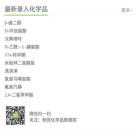
最新录入化学品
更多>
β-雌二醇
D-环丝氨酸
次黄嘌呤
N-乙酰－L-脯氨酸
17α-羟孕酮
米帕林二盐酸盐
滴滴涕
氯普马嗪盐酸
氟奋乃静
2,6-二氯苯甲酸
微信扫一扫
关注：物竞化学品数据库