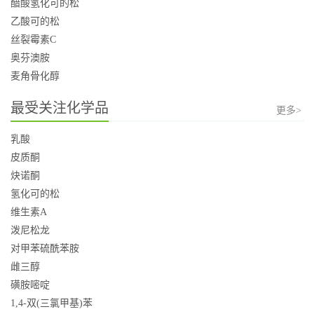
醋酸氢化可的松
乙酸可的松
丝裂霉素C
奥芬澳胺
麦角骨化醇
最受关注化学品
更多>
乳酸
皮质酮
炔诺酮
氢化可的松
维生素A
泼尼松龙
对甲苯硫酰苯胺
雌三醇
磺胺嘧啶
1,4-双(三氯甲基)苯