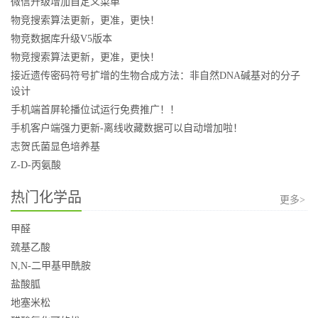
微信升级增加自定义菜单
物竞搜索算法更新，更准，更快！
物竞数据库升级V5版本
物竞搜索算法更新，更准，更快！
接近遗传密码符号扩增的生物合成方法：非自然DNA碱基对的分子
设计
手机端首屏轮播位试运行免费推广！！
手机客户端强力更新-离线收藏数据可以自动增加啦！
志贺氏菌显色培养基
Z-D-丙氨酸
热门化学品
更多>
甲醛
巯基乙酸
N,N-二甲基甲酰胺
盐酸胍
地塞米松