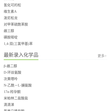
氢化可的松
维生素A
泼尼松龙
对甲苯硫酰苯胺
雌三醇
磺胺嘧啶
1,4-双(三氯甲基)苯
最新录入化学品
更多>
β-雌二醇
D-环丝氨酸
次黄嘌呤
N-乙酰－L-脯氨酸
17α-羟孕酮
米帕林二盐酸盐
滴滴涕