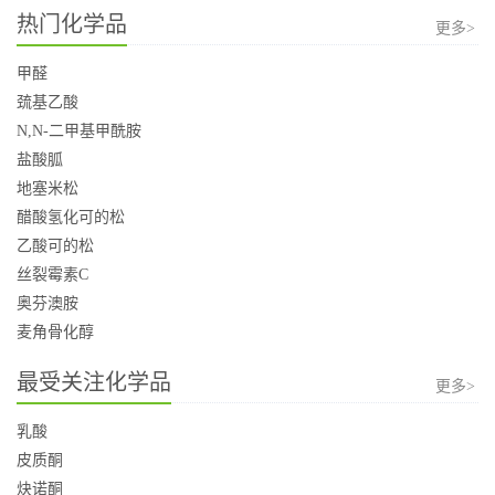
热门化学品
更多>
甲醛
巯基乙酸
N,N-二甲基甲酰胺
盐酸胍
地塞米松
醋酸氢化可的松
乙酸可的松
丝裂霉素C
奥芬澳胺
麦角骨化醇
最受关注化学品
更多>
乳酸
皮质酮
炔诺酮