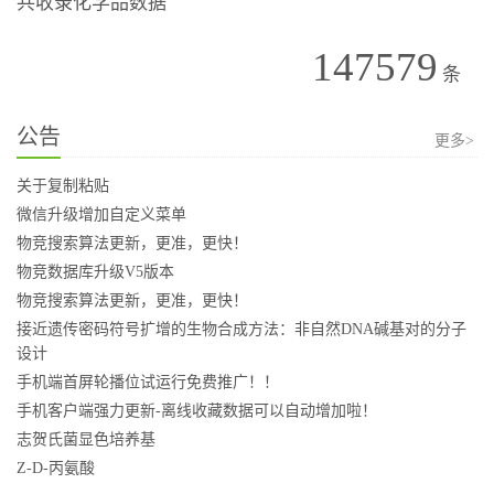
共收录化学品数据
147579
条
公告
更多>
关于复制粘贴
微信升级增加自定义菜单
物竞搜索算法更新，更准，更快！
物竞数据库升级V5版本
物竞搜索算法更新，更准，更快！
接近遗传密码符号扩增的生物合成方法：非自然DNA碱基对的分子
设计
手机端首屏轮播位试运行免费推广！！
手机客户端强力更新-离线收藏数据可以自动增加啦！
志贺氏菌显色培养基
Z-D-丙氨酸