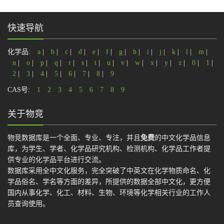
快速导航
化学品:
a
|
b
|
c
|
d
|
e
|
f
|
g
|
h
|
i
|
j
|
k
|
l
|
m
|
n
|
o
|
p
|
q
|
r
|
s
|
t
|
u
|
v
|
w
|
x
|
y
|
z
|
0
|
1
|
2
|
3
|
4
|
5
|
6
|
7
|
8
|
9
CAS号:
1
2
3
4
5
6
7
8
9
关于物竞
物竞数据库是一个全面、专业、专注，并且
免费
的中文化学品信息
库，为学生、学者、化学品研究机构、检测机构、化学品工作者提
供专业的化学品平台进行交流。
数据库采用全中文化服务，完全突破了中英文在化学物质命名、化
学品俗名、学名等方面的差异，所提供的数据全部中文化，更方便
国内从事化学、化工、材料、生物、环境等化学相关行业的工作人
员查询使用。