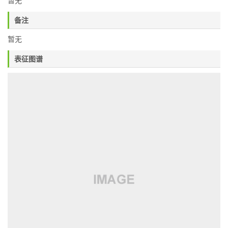
暂无
备注
暂无
表征图谱