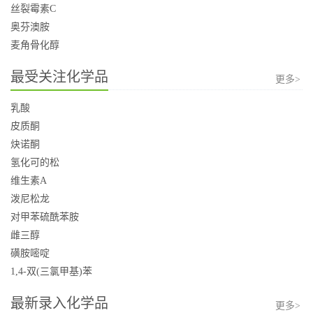
丝裂霉素C
奥芬澳胺
麦角骨化醇
最受关注化学品
更多>
乳酸
皮质酮
炔诺酮
氢化可的松
维生素A
泼尼松龙
对甲苯硫酰苯胺
雌三醇
磺胺嘧啶
1,4-双(三氯甲基)苯
最新录入化学品
更多>