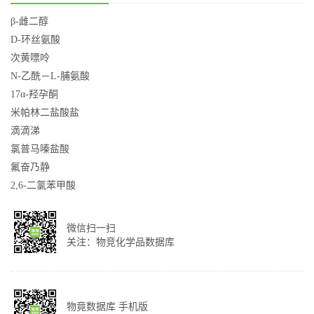
β-雌二醇
D-环丝氨酸
次黄嘌呤
N-乙酰－L-脯氨酸
17α-羟孕酮
米帕林二盐酸盐
滴滴涕
氯普马嗪盐酸
氟奋乃静
2,6-二氯苯甲酸
微信扫一扫
关注：物竞化学品数据库
物竟数据库 手机版