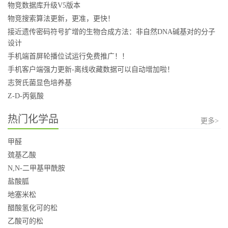
物竞数据库升级V5版本
物竞搜索算法更新，更准，更快！
接近遗传密码符号扩增的生物合成方法：非自然DNA碱基对的分子
设计
手机端首屏轮播位试运行免费推广！！
手机客户端强力更新-离线收藏数据可以自动增加啦！
志贺氏菌显色培养基
Z-D-丙氨酸
热门化学品
更多>
甲醛
巯基乙酸
N,N-二甲基甲酰胺
盐酸胍
地塞米松
醋酸氢化可的松
乙酸可的松