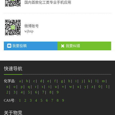
国内首款化工类专业手机应用
微博账号
wjhxp
我要投稿
我要纠错
快速导航
化学品:
a
|
b
|
c
|
d
|
e
|
f
|
g
|
h
|
i
|
j
|
k
|
l
|
m
|
n
|
o
|
p
|
q
|
r
|
s
|
t
|
u
|
v
|
w
|
x
|
y
|
z
|
0
|
1
|
2
|
3
|
4
|
5
|
6
|
7
|
8
|
9
CAS号:
1
2
3
4
5
6
7
8
9
关于物竞