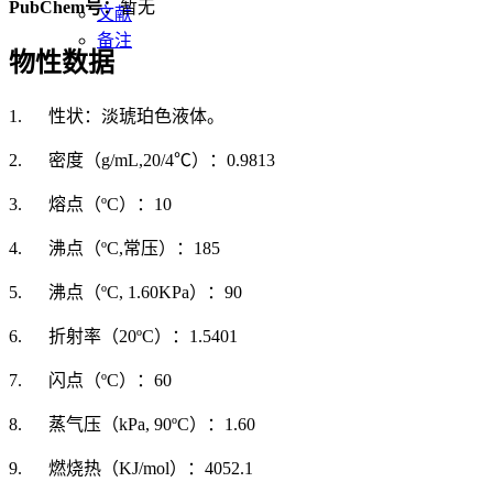
PubChem号：
暂无
文献
备注
物性数据
1. 性状：淡琥珀色液体。
2. 密度（g/mL,20/4℃）：0.9813
3. 熔点（ºC）：10
4. 沸点（ºC,常压）：185
5. 沸点（ºC, 1.60KPa）：90
6. 折射率（20ºC）：1.5401
7. 闪点（ºC）：60
8. 蒸气压（kPa, 90ºC）：1.60
9. 燃烧热（KJ/mol）：4052.1