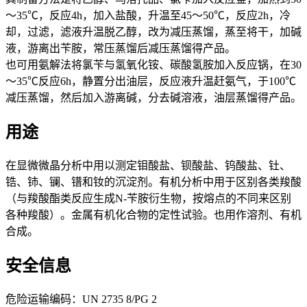
～35℃，反应4h，加入盐酸，升温至45～50℃，反应2h，冷
却，过滤，滤液升温脱乙醇，改为减压蒸馏，蒸至将干，加碱
液，游离出苄胺，常压蒸馏后减压蒸馏得产品。
也可用氨解法将氯苄与氢氧化铵、碳酸氢胺加入反应锅，在30
～35℃反应6h，静置分出油层，反应液升温赶氨气，于100℃
减压蒸馏，然后加入游离碱，分去碱溶液，油层蒸馏得产品。
用途
在显微微晶分析中用以测定钼酸盐、钡酸盐、钨酸盐、钍、
锆、铈、镧、镨和钕的沉淀剂。有机分析中用于区别各类羧酸
（与羧酸酯类反应生成N-苄胺衍生物，按熔点的不同来区别
各种羧酸）。金属有机化合物的定性试验。也用作溶剂、有机
合成。
安全信息
危险运输编码：UN 2735 8/PG 2