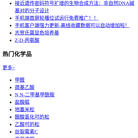
接近遗传密码符号扩增的生物合成方法：非自然DNA碱
基对的分子设计
手机端首屏轮播位试运行免费推广！！
手机客户端强力更新-离线收藏数据可以自动增加啦！
志贺氏菌显色培养基
Z-D-丙氨酸
热门化学品
更多>
甲醛
巯基乙酸
N,N-二甲基甲酰胺
盐酸胍
地塞米松
醋酸氢化可的松
乙酸可的松
丝裂霉素C