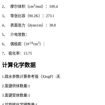
3
2、 摩尔体积（cm
/mol）：109.4
3、 等张比容（90.2K）：273.1
4、 表面张力（dyne/cm）：38.8
5、 介电常数：
-24
3
6、 偶极距（10
cm
）：
7、 极化率：13.75
计算化学数据
1.疏水参数计算参考值（XlogP）:无
2.氢键供体数量:1
3.氢键受体数量:1
4.可旋转化学键数量:1