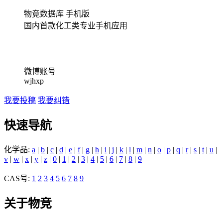
物竟数据库 手机版
国内首款化工类专业手机应用
微博账号
wjhxp
我要投稿
我要纠错
快速导航
化学品:
a
|
b
|
c
|
d
|
e
|
f
|
g
|
h
|
i
|
j
|
k
|
l
|
m
|
n
|
o
|
p
|
q
|
r
|
s
|
t
|
u
|
v
|
w
|
x
|
y
|
z
|
0
|
1
|
2
|
3
|
4
|
5
|
6
|
7
|
8
|
9
CAS号:
1
2
3
4
5
6
7
8
9
关于物竞