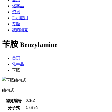
化学品
资讯
手机应用
专题
我的物竞
苄胺
Benzylamine
首页
化学品
苄胺
结构式
02HZ
物竞编号
C7H9N
分子式