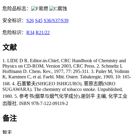
危险品标志：
易燃
腐蚀
安全标识：
S26
S45
S36/S37/S39
危险标识：
R34
R21/22
文献
1. LIDE D R. Editor-in-Chief, CRC Handbook of Chemistry and
Physics on CD-ROM, Version 2003, CRC Press. 2. Schmeltz I,
Hoffmann D. Chem. Rev., 1977, 77: 295-311. 3. Pailer M, Vollmin
K, Karninen C, et al. Faehl. Mitt. Osterr. Tabakregie, 1969, 10: 165-
168. 4. 石墨繁夫(SHIGEO ISHIGURO), 菅原志朗(SIRO
SUGAWARA). The chemistry of tobacco smoke. Unpublished,
1980. 5. 参考书(烟草与烟气化学成分),谢剑平 主编, 化学工业
出版社. ISBN 978-7-122-09119-2
备注
暂无