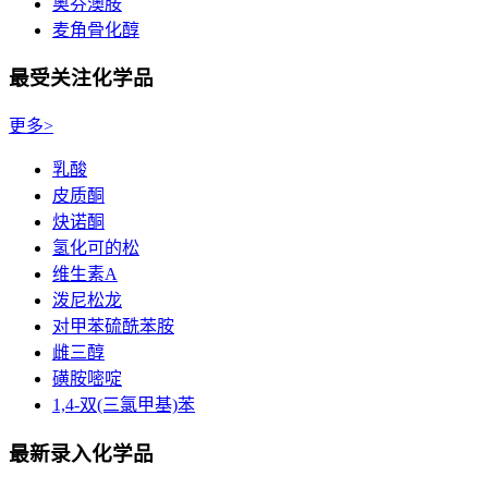
奥芬澳胺
麦角骨化醇
最受关注化学品
更多>
乳酸
皮质酮
炔诺酮
氢化可的松
维生素A
泼尼松龙
对甲苯硫酰苯胺
雌三醇
磺胺嘧啶
1,4-双(三氯甲基)苯
最新录入化学品