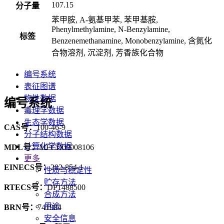
107.15
分子量
苯甲胺, Α-氨基甲苯, 苯甲基胺,
Phenylmethylamine, N-Benzylamine,
标签
Benzenemethanamine, Monobenzylamine, 含氮化
合物溶剂, 沉淀剂, 芳香族化合物
编号系统
表征图谱
物性数据
编号系统
毒理学数据
生态学数据
CAS号：
100-46-9
分子结构数据
计算化学数据
MDL号：
MFCD00008106
更多
EINECS号：
202-854-1
性质与稳定性
贮存方法
RTECS号：
DP1488500
合成方法
用途
BRN号：
741984
安全信息