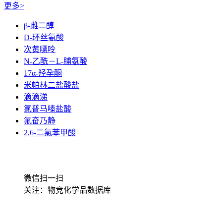
更多>
β-雌二醇
D-环丝氨酸
次黄嘌呤
N-乙酰－L-脯氨酸
17α-羟孕酮
米帕林二盐酸盐
滴滴涕
氯普马嗪盐酸
氟奋乃静
2,6-二氯苯甲酸
微信扫一扫
关注：物竞化学品数据库