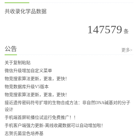
共收录化学品数据
147579
条
公告
更多>
关于复制粘贴
微信升级增加自定义菜单
物竞搜索算法更新，更准，更快！
物竞数据库升级V5版本
物竞搜索算法更新，更准，更快！
接近遗传密码符号扩增的生物合成方法：非自然DNA碱基对的分子
设计
手机端首屏轮播位试运行免费推广！！
手机客户端强力更新-离线收藏数据可以自动增加啦！
志贺氏菌显色培养基