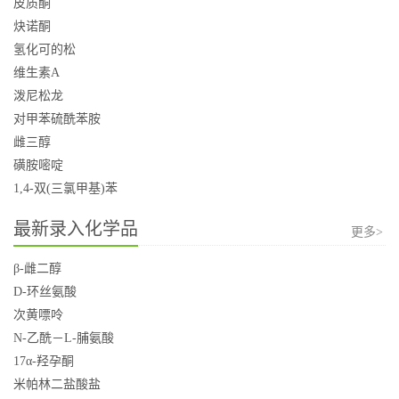
皮质酮
炔诺酮
氢化可的松
维生素A
泼尼松龙
对甲苯硫酰苯胺
雌三醇
磺胺嘧啶
1,4-双(三氯甲基)苯
最新录入化学品
更多>
β-雌二醇
D-环丝氨酸
次黄嘌呤
N-乙酰－L-脯氨酸
17α-羟孕酮
米帕林二盐酸盐