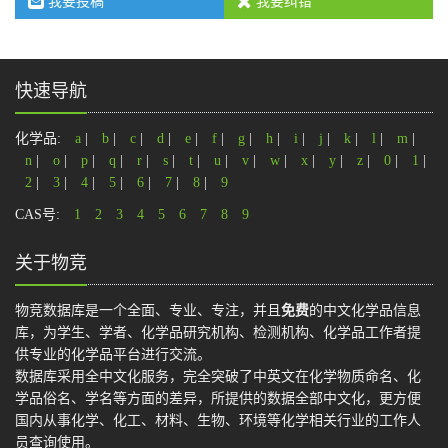
我要投稿
我要纠错
快速导航
化学品:
a
|
b
|
c
|
d
|
e
|
f
|
g
|
h
|
i
|
j
|
k
|
l
|
m
|
n
|
o
|
p
|
q
|
r
|
s
|
t
|
u
|
v
|
w
|
x
|
y
|
z
|
0
|
1
|
2
|
3
|
4
|
5
|
6
|
7
|
8
|
9
CAS号:
1
2
3
4
5
6
7
8
9
关于物竞
物竞数据库是一个全面、专业、专注，并且
免费
的中文化学品信息
库，为学生、学者、化学品研究机构、检测机构、化学品工作者提
供专业的化学品平台进行交流。
数据库采用全中文化服务，完全突破了中英文在化学物质命名、化
学品俗名、学名等方面的差异，所提供的数据全部中文化，更方便
国内从事化学、化工、材料、生物、环境等化学相关行业的工作人
员查询使用。