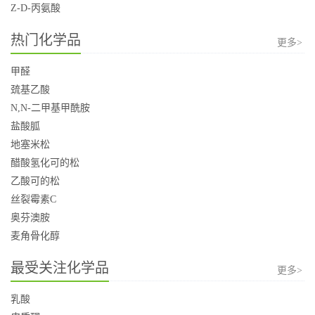
Z-D-丙氨酸
热门化学品
更多>
甲醛
巯基乙酸
N,N-二甲基甲酰胺
盐酸胍
地塞米松
醋酸氢化可的松
乙酸可的松
丝裂霉素C
奥芬澳胺
麦角骨化醇
最受关注化学品
更多>
乳酸