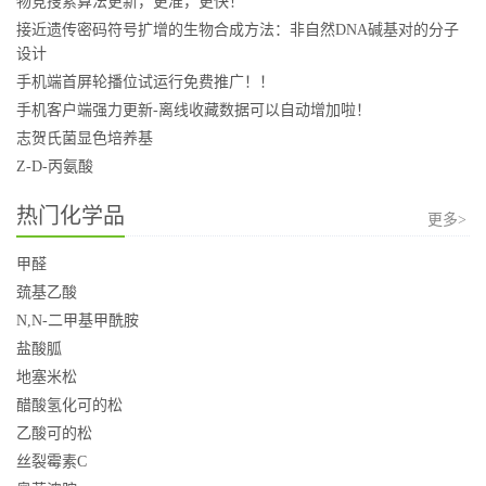
物竞搜索算法更新，更准，更快！
接近遗传密码符号扩增的生物合成方法：非自然DNA碱基对的分子
设计
手机端首屏轮播位试运行免费推广！！
手机客户端强力更新-离线收藏数据可以自动增加啦！
志贺氏菌显色培养基
Z-D-丙氨酸
热门化学品
更多>
甲醛
巯基乙酸
N,N-二甲基甲酰胺
盐酸胍
地塞米松
醋酸氢化可的松
乙酸可的松
丝裂霉素C