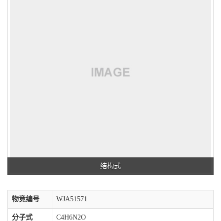
结构式
物竞编号
WJA51571
分子式
C4H6N2O