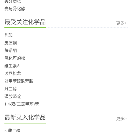
奥芬澳胺
麦角骨化醇
最受关注化学品
更多>
乳酸
皮质酮
炔诺酮
氢化可的松
维生素A
泼尼松龙
对甲苯硫酰苯胺
雌三醇
磺胺嘧啶
1,4-双(三氯甲基)苯
最新录入化学品
更多>
β-雌二醇