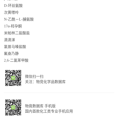
D-环丝氨酸
次黄嘌呤
N-乙酰－L-脯氨酸
17α-羟孕酮
米帕林二盐酸盐
滴滴涕
氯普马嗪盐酸
氟奋乃静
2,6-二氯苯甲酸
微信扫一扫
关注：物竞化学品数据库
物竟数据库 手机版
国内首款化工类专业手机应用