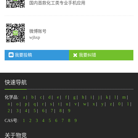
国内首款化工类专业手机应用
微博账号
wjhxp
我要投稿
我要纠错
快速导航
化学品:
a
|
b
|
c
|
d
|
e
|
f
|
g
|
h
|
i
|
j
|
k
|
l
|
m
|
n
|
o
|
p
|
q
|
r
|
s
|
t
|
u
|
v
|
w
|
x
|
y
|
z
|
0
|
1
|
2
|
3
|
4
|
5
|
6
|
7
|
8
|
9
CAS号:
1
2
3
4
5
6
7
8
9
关于物竞