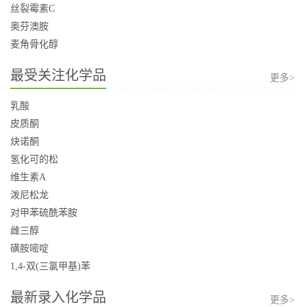
丝裂霉素C
奥芬澳胺
麦角骨化醇
最受关注化学品
更多>
乳酸
皮质酮
炔诺酮
氢化可的松
维生素A
泼尼松龙
对甲苯硫酰苯胺
雌三醇
磺胺嘧啶
1,4-双(三氯甲基)苯
最新录入化学品
更多>