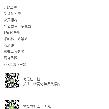
β-雌二醇
D-环丝氨酸
次黄嘌呤
N-乙酰－L-脯氨酸
17α-羟孕酮
米帕林二盐酸盐
滴滴涕
氯普马嗪盐酸
氟奋乃静
2,6-二氯苯甲酸
微信扫一扫
关注：物竞化学品数据库
物竟数据库 手机版