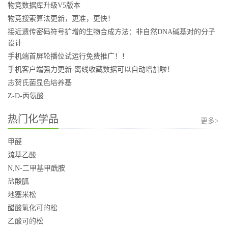
物竞数据库升级V5版本
物竞搜索算法更新，更准，更快！
接近遗传密码符号扩增的生物合成方法：非自然DNA碱基对的分子
设计
手机端首屏轮播位试运行免费推广！！
手机客户端强力更新-离线收藏数据可以自动增加啦！
志贺氏菌显色培养基
Z-D-丙氨酸
热门化学品
更多>
甲醛
巯基乙酸
N,N-二甲基甲酰胺
盐酸胍
地塞米松
醋酸氢化可的松
乙酸可的松