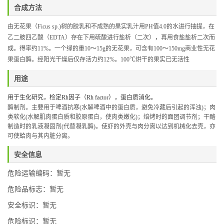
合成方法
由无花果（
Ficus sp.)
树的胶乳和不成熟的果实乳汁用
PH
值
4.0
的水进行抽提，在
乙二胺四乙酸（
EDTA
）存在下用硫酸进行盐析（二次），再用食盐盐析二次而
成。得率约
11%
。一个绿的重
10
～
15g
的无花果，可含有
100
～
150mg
商业性无花
果蛋白酶。经阳光干燥后仅存活力约
12%
。
100
℃
烘干的果实已无活性
用途
用于生化研究，检定
Rh
因子（
Rh factor
），蛋白质消化。
酶制剂。主要用于啤酒抗寒
(
水解啤酒中的蛋白质，避免冷藏后引起的浑浊
)
；肉
类软化
(
水解肌肉蛋白质和胶原蛋白，使肉类嫩化
)
；焙烤时的面团调节剂；干酪
制造时的乳液凝固剂
(
代替凝乳酶
)
。使虾的外壳与肉分离以达到机械化去壳，亦
可使蛤肉与其内脏分离。
安全信息
危险运输编码：暂无
危险品标志：暂无
安全标识：暂无
危险标识：暂无