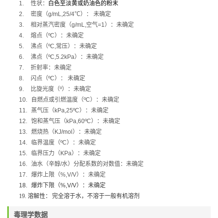
1.
性状：
白色至淡黄或奶油色的粉末
2.
密度（
g/mL,25/4
℃
）：
未确定
3.
相对蒸汽密度（
g/mL,
空气
=1
）：未确定
4.
熔点（
ºC
）：未确定
5.
沸点（
ºC,
常压）：未确定
6.
沸点（
ºC,5.2kPa
）：未确定
7.
折射率：未确定
8.
闪点（
ºC
）：
未确定
9.
比旋光度（
º
）：未确定
10.
自燃点或引燃温度（
ºC
）：未确定
11.
蒸气压（
kPa,25ºC
）：未确定
12.
饱和蒸气压（
kPa,60ºC
）：未确定
13.
燃烧热（
KJ/mol
）：未确定
14.
临界温度（
ºC
）：未确定
15.
临界压力（
KPa
）：未确定
16.
油水（辛醇
/
水）分配系数的对数值：未确定
17.
爆炸上限（
%,V/V
）：未确定
18.
爆炸下限（
%,V/V
）：未确定
19.
溶解性：
完全
溶于水，不溶于一般有机溶剂
毒理学数据