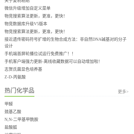
关于复制粘贴
微信升级增加自定义菜单
物竞搜索算法更新，更准，更快！
物竞数据库升级V5版本
物竞搜索算法更新，更准，更快！
接近遗传密码符号扩增的生物合成方法：非自然DNA碱基对的分子
设计
手机端首屏轮播位试运行免费推广！！
手机客户端强力更新-离线收藏数据可以自动增加啦！
志贺氏菌显色培养基
Z-D-丙氨酸
热门化学品
更多>
甲醛
巯基乙酸
N,N-二甲基甲酰胺
盐酸胍