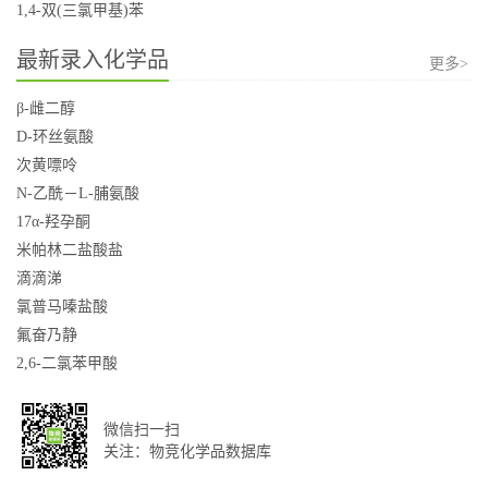
1,4-双(三氯甲基)苯
最新录入化学品
更多>
β-雌二醇
D-环丝氨酸
次黄嘌呤
N-乙酰－L-脯氨酸
17α-羟孕酮
米帕林二盐酸盐
滴滴涕
氯普马嗪盐酸
氟奋乃静
2,6-二氯苯甲酸
微信扫一扫
关注：物竞化学品数据库