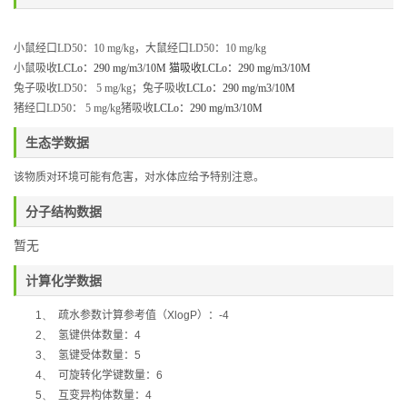
小鼠经口
LD50
：
10 mg/kg
，
大鼠经口
LD50
：
10 mg/kg
小鼠吸收
LCLo
：
290 mg/m3/10M
猫吸收
LCLo
：
290 mg/m3/10M
兔子吸收
LD50
：
5 mg/kg
；
兔子吸收
LCLo
：
290 mg/m3/10M
猪经口
LD50
：
5 mg/kg
猪吸收
LCLo
：
290 mg/m3/10M
生态学数据
该物质对环境可能有危害，对水体应给予特别注意。
分子结构数据
暂无
计算化学数据
1、
疏水参数计算参考值（
XlogP
）：
-4
2、
氢键供体数量：
4
3、
氢键受体数量：
5
4、
可旋转化学键数量：
6
5、
互变异构体数量：
4