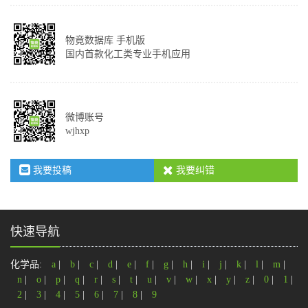
物竟数据库 手机版
国内首款化工类专业手机应用
微博账号
wjhxp
我要投稿
我要纠错
快速导航
化学品:
a
|
b
|
c
|
d
|
e
|
f
|
g
|
h
|
i
|
j
|
k
|
l
|
m
|
n
|
o
|
p
|
q
|
r
|
s
|
t
|
u
|
v
|
w
|
x
|
y
|
z
|
0
|
1
|
2
|
3
|
4
|
5
|
6
|
7
|
8
|
9