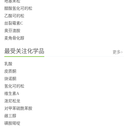
地塞米松
醋酸氢化可的松
乙酸可的松
丝裂霉素C
奥芬澳胺
麦角骨化醇
最受关注化学品
更多>
乳酸
皮质酮
炔诺酮
氢化可的松
维生素A
泼尼松龙
对甲苯硫酰苯胺
雌三醇
磺胺嘧啶