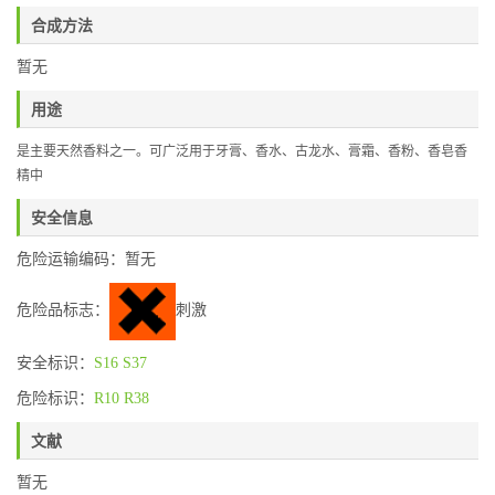
合成方法
暂无
用途
是主要天然香料之一。可广泛用于牙膏、香水、古龙水、膏霜、香粉、香皂香
精中
安全信息
危险运输编码：暂无
危险品标志：
刺激
安全标识：
S16
S37
危险标识：
R10
R38
文献
暂无