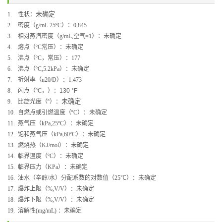
未确定
1.
性状：
2.
密度（
g/
mL 25
ºC
）：
0.845
3.
相对蒸汽密度（
g/mL,
空气
=1
）：
未确定
4.
熔点（
ºC
常压）：
未确定
5.
沸点（
ºC
，常压
）：
177
6.
沸点（
ºC,5.2kPa
）：
未确定
7.
折射率（
n20/D
）：
1.473
8.
闪点（
ºC
，）
：
130 °F
未确定
9.
比旋光度（
º
）：
10.
自燃点或引燃温度（
ºC
）：
未确定
11.
蒸气压（
kPa,25ºC
）：
未确定
12.
饱和蒸气压（
kPa,60ºC
）：
未确定
13.
燃烧热（
KJ/mol
）：
未确定
14.
临界温度（
ºC
）：
未确定
15.
临界压力（
KPa
）：
未确定
16.
油水（辛醇
/
水）分配系数的对数值（
25
℃）：未确定
17.
爆炸上限（
%,V/V
）：未确定
18.
爆炸下限（
%,V/V
）：
未确定
19.
溶解性
(mg/mL)
：
未确定