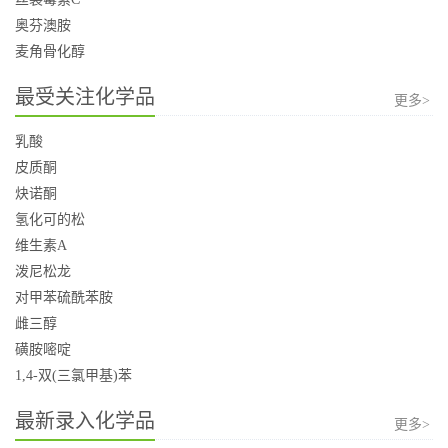
奥芬澳胺
麦角骨化醇
最受关注化学品
更多>
乳酸
皮质酮
炔诺酮
氢化可的松
维生素A
泼尼松龙
对甲苯硫酰苯胺
雌三醇
磺胺嘧啶
1,4-双(三氯甲基)苯
最新录入化学品
更多>