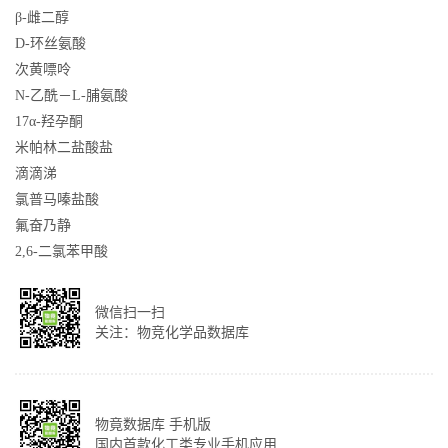
β-雌二醇
D-环丝氨酸
次黄嘌呤
N-乙酰－L-脯氨酸
17α-羟孕酮
米帕林二盐酸盐
滴滴涕
氯普马嗪盐酸
氟奋乃静
2,6-二氯苯甲酸
微信扫一扫
关注：物竞化学品数据库
物竟数据库 手机版
国内首款化工类专业手机应用