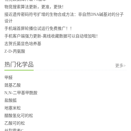
物竞搜索算法更新，更准，更快！
接近遗传密码符号扩增的生物合成方法：非自然DNA碱基对的分子
设计
手机端首屏轮播位试运行免费推广！！
手机客户端强力更新-离线收藏数据可以自动增加啦！
志贺氏菌显色培养基
Z-D-丙氨酸
热门化学品
更多>
甲醛
巯基乙酸
N,N-二甲基甲酰胺
盐酸胍
地塞米松
醋酸氢化可的松
乙酸可的松
丝裂霉素C