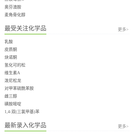
奥芬澳胺
麦角骨化醇
最受关注化学品
更多>
乳酸
皮质酮
炔诺酮
氢化可的松
维生素A
泼尼松龙
对甲苯硫酰苯胺
雌三醇
磺胺嘧啶
1,4-双(三氯甲基)苯
最新录入化学品
更多>