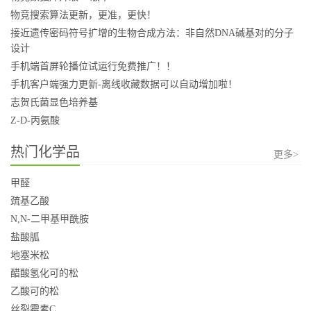
物竞搜索算法更新，更准，更快！
接近遗传密码符号扩增的生物合成方法：非自然DNA碱基对的分子
设计
手机端首屏轮播位试运行免费推广！！
手机客户端强力更新-离线收藏数据可以自动增加啦！
志贺氏菌显色培养基
Z-D-丙氨酸
热门化学品
更多>
甲醛
巯基乙酸
N,N-二甲基甲酰胺
盐酸胍
地塞米松
醋酸氢化可的松
乙酸可的松
丝裂霉素C