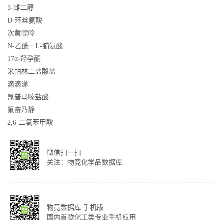
β-雌二醇
D-环丝氨酸
次黄嘌呤
N-乙酰－L-脯氨酸
17α-羟孕酮
米帕林二盐酸盐
滴滴涕
氯普马嗪盐酸
氟奋乃静
2,6-二氯苯甲酸
微信扫一扫
关注：物竞化学品数据库
物竟数据库 手机版
国内首款化工类专业手机应用