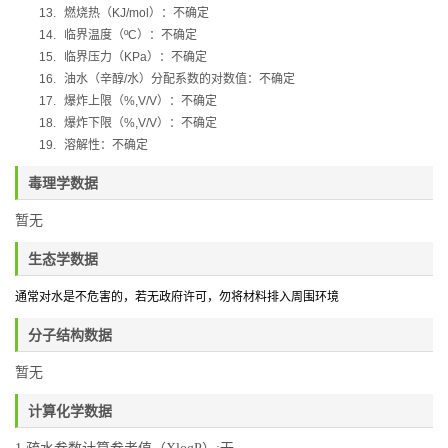
13.
燃烧热（
KJ/mol
）：不确定
14.
临界温度（
ºC
）：不确定
15.
临界压力（
KPa
）：不确定
16.
油水（辛醇
/
水）分配系数的对数值：不确定
17.
爆炸上限（
%,V/V
）：不确定
18.
爆炸下限（
%,V/V
）：不确定
19.
溶解性：不确定
毒理学数据
暂无
生态学数据
通常对水是不危害的，若无政府许可，勿将材料排入周围环境
分子结构数据
暂无
计算化学数据