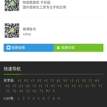
物竟数据库 手机版
国内首款化工类专业手机应用
微博账号
wjhxp
我要投稿
我要纠错
快速导航
化学品:
a
|
b
|
c
|
d
|
e
|
f
|
g
|
h
|
i
|
j
|
k
|
l
|
m
|
n
|
o
|
p
|
q
|
r
|
s
|
t
|
u
|
v
|
w
|
x
|
y
|
z
|
0
|
1
|
2
|
3
|
4
|
5
|
6
|
7
|
8
|
9
CAS号:
1
2
3
4
5
6
7
8
9