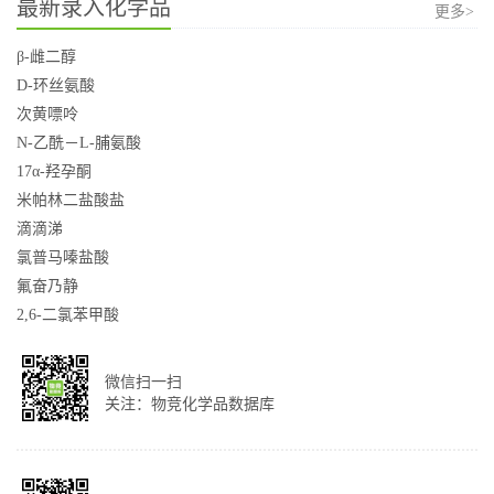
最新录入化学品
更多>
β-雌二醇
D-环丝氨酸
次黄嘌呤
N-乙酰－L-脯氨酸
17α-羟孕酮
米帕林二盐酸盐
滴滴涕
氯普马嗪盐酸
氟奋乃静
2,6-二氯苯甲酸
微信扫一扫
关注：物竞化学品数据库