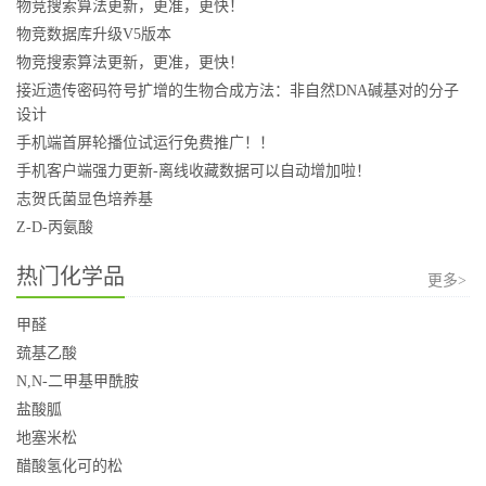
物竞搜索算法更新，更准，更快！
物竞数据库升级V5版本
物竞搜索算法更新，更准，更快！
接近遗传密码符号扩增的生物合成方法：非自然DNA碱基对的分子
设计
手机端首屏轮播位试运行免费推广！！
手机客户端强力更新-离线收藏数据可以自动增加啦！
志贺氏菌显色培养基
Z-D-丙氨酸
热门化学品
更多>
甲醛
巯基乙酸
N,N-二甲基甲酰胺
盐酸胍
地塞米松
醋酸氢化可的松