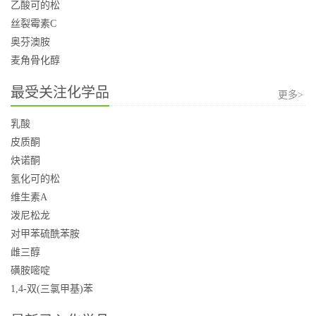
乙酸可的松
丝裂霉素C
奥芬澳胺
麦角骨化醇
最受关注化学品
更多>
乳酸
皮质酮
炔诺酮
氢化可的松
维生素A
泼尼松龙
对甲苯硫酰苯胺
雌三醇
磺胺嘧啶
1,4-双(三氯甲基)苯