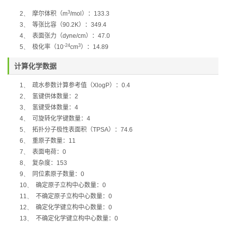
3
2、
摩尔体积（
m
/mol
）：
133.3
3、
等张比容（
90.2K
）：
349.4
4、
表面张力（
dyne/cm
）：
47.0
-24
3
5、
极化率
（
10
cm
）：
14.89
计算化学数据
1、
疏水参数计算参考值（
XlogP
）：
0.4
2、
氢键供体数量：
2
3、
氢键受体数量：
4
4、
可旋转化学键数量：
4
5、
拓扑分子极性表面积（
TPSA
）：
74.6
6、
重原子数量：
11
7、
表面电荷：
0
8、
复杂度：
153
9、
同位素原子数量：
0
10、
确定原子立构中心数量：
0
11、
不确定原子立构中心数量：
0
12、
确定化学键立构中心数量：
0
13、
不确定化学键立构中心数量：
0