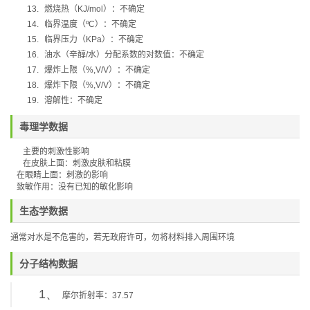
13.
燃烧热（
KJ/mol
）：不确定
14.
临界温度（
ºC
）：不确定
15.
临界压力（
KPa
）：不确定
16.
油水（辛醇
/
水）分配系数的对数值：不确定
17.
爆炸上限（
%,V/V
）：不确定
18.
爆炸下限（
%,V/V
）：不确定
19.
溶解性：不确定
毒理学数据
主要的刺激性影响
在皮肤上面：刺激皮肤和粘膜
在眼睛上面：刺激的影响
致敏作用：没有已知的敏化影响
生态学数据
通常对水是不危害的，若无政府许可，勿将材料排入周围环境
分子结构数据
1、
摩尔折射率：
37.57