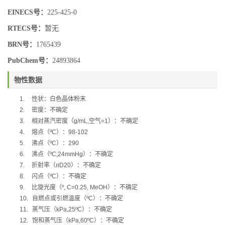
EINECS号：
225-425-0
RTECS号：
暂无
BRN号：
1765439
PubChem号：
24893864
物性数据
1.
性状：白色晶体粉末
2.
密度：不确定
3.
相对蒸汽密度（
g/mL,
空气
=1
）：不确定
4.
熔点（
ºC
）：
98-102
5.
沸点（
ºC
）：
290
6.
沸点（
ºC,24mmHg
）：不确定
n
7.
折射率（
D20
）：不确定
8.
闪点（
ºC
）：不确定
9.
比旋光度（
º, C=0.25, MeOH
）：不确定
10.
自燃点或引燃温度（
ºC
）：不确定
11.
蒸气压（
kPa,25ºC
）：不确定
12.
饱和蒸气压（
kPa,60ºC
）：不确定