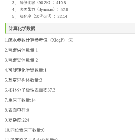
3、
等张比容（
90.2K
）：
410.8
4、
表面张力（
dyne/cm
）：
52.8
-24
3
5、
极化率
（
10
cm
）：
22.14
计算化学数据
1.疏水参数计算参考值（XlogP）:无
2.氢键供体数量:1
3.氢键受体数量:2
4.可旋转化学键数量:1
5.互变异构体数量:3
6.拓扑分子极性表面积37.3
7.重原子数量:14
8.表面电荷:0
9.复杂度:224
10.同位素原子数量:0