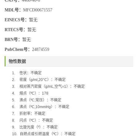
CAS号：
4488-40-8
MDL号：
MFCD00671557
EINECS号：
暂无
RTECS号：
暂无
BRN号：
暂无
PubChem号：
24874559
物性数据
1.
性状：不确定
2.
密度（
g/ml,20°C
）：不确定
3.
相对蒸汽密度（
g/mL,
空气
=1
）：不确定
4.
熔点（
ºC
）：
178
5.
沸点（
ºC,
常压）：不确定
6.
沸点（
ºC,10mmHg
）：不确定
7.
折射率：不确定
8.
闪点（
ºC
）：不确定
9.
比旋光度（
º
）：不确定
10.
自燃点或引燃温度（
ºC
）：不确定