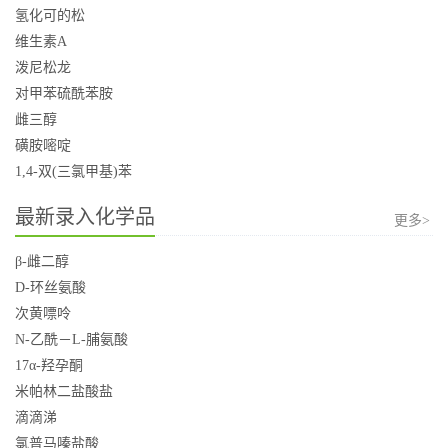
氢化可的松
维生素A
泼尼松龙
对甲苯硫酰苯胺
雌三醇
磺胺嘧啶
1,4-双(三氯甲基)苯
最新录入化学品
更多>
β-雌二醇
D-环丝氨酸
次黄嘌呤
N-乙酰－L-脯氨酸
17α-羟孕酮
米帕林二盐酸盐
滴滴涕
氯普马嗪盐酸