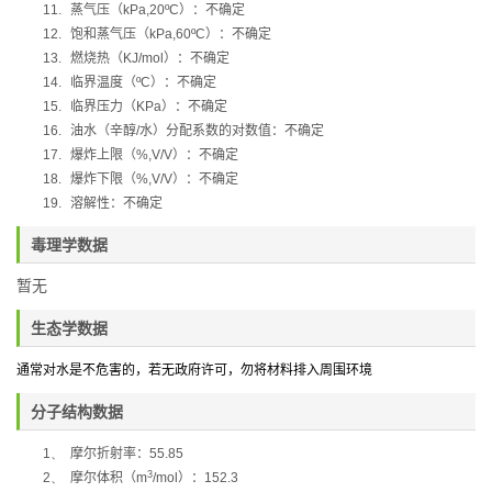
11.
蒸气压（
kPa,20ºC
）：不确定
12.
饱和蒸气压（
kPa,60ºC
）：不确定
13.
燃烧热（
KJ/mol
）：不确定
14.
临界温度（
ºC
）：不确定
15.
临界压力（
KPa
）：不确定
16.
油水（辛醇
/
水）分配系数的对数值：不确定
17.
爆炸上限（
%,V/V
）：不确定
18.
爆炸下限（
%,V/V
）：不确定
19.
溶解性：不确定
毒理学数据
暂无
生态学数据
通常对水是不危害的，若无政府许可，勿将材料排入周围环境
分子结构数据
1、
摩尔折射率：
55.85
3
2、
摩尔体积（
m
/mol
）：
152.3