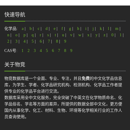
快速导航
化学品:
a
|
b
|
c
|
d
|
e
|
f
|
g
|
h
|
i
|
j
|
k
|
l
|
m
|
n
|
o
|
p
|
q
|
r
|
s
|
t
|
u
|
v
|
w
|
x
|
y
|
z
|
0
|
1
|
2
|
3
|
4
|
5
|
6
|
7
|
8
|
9
CAS号:
1
2
3
4
5
6
7
8
9
关于物竞
物竞数据库是一个全面、专业、专注，并且
免费
的中文化学品信息
库，为学生、学者、化学品研究机构、检测机构、化学品工作者提
供专业的化学品平台进行交流。
数据库采用全中文化服务，完全突破了中英文在化学物质命名、化
学品俗名、学名等方面的差异，所提供的数据全部中文化，更方便
国内从事化学、化工、材料、生物、环境等化学相关行业的工作人
员查询使用。