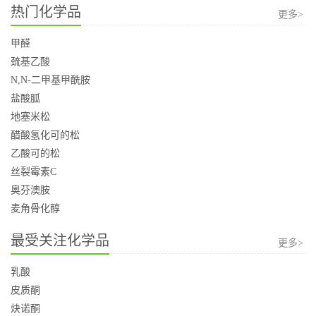
热门化学品
更多>
甲醛
巯基乙酸
N,N-二甲基甲酰胺
盐酸胍
地塞米松
醋酸氢化可的松
乙酸可的松
丝裂霉素C
奥芬澳胺
麦角骨化醇
最受关注化学品
更多>
乳酸
皮质酮
炔诺酮