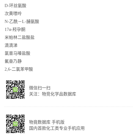
D-环丝氨酸
次黄嘌呤
N-乙酰－L-脯氨酸
17α-羟孕酮
米帕林二盐酸盐
滴滴涕
氯普马嗪盐酸
氟奋乃静
2,6-二氯苯甲酸
微信扫一扫
关注：物竞化学品数据库
物竟数据库 手机版
国内首款化工类专业手机应用