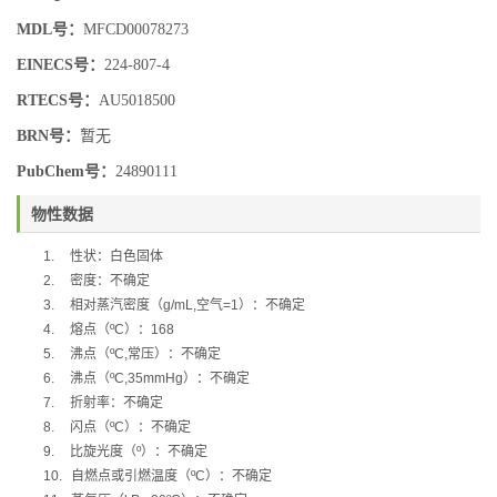
MDL号：
MFCD00078273
EINECS号：
224-807-4
RTECS号：
AU5018500
BRN号：
暂无
PubChem号：
24890111
物性数据
1.
性状：白色固体
2.
密度：不确定
3.
相对蒸汽密度（
g/mL,
空气
=1
）：不确定
4.
熔点（
ºC
）：
168
5.
沸点（
ºC,
常压）：不确定
6.
沸点（
ºC,35mmHg
）：不确定
7.
折射率：不确定
8.
闪点（
ºC
）：不确定
9.
比旋光度（
º
）：不确定
10.
自燃点或引燃温度（
ºC
）：不确定