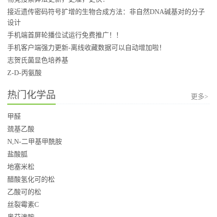
接近遗传密码符号扩增的生物合成方法：非自然DNA碱基对的分子
设计
手机端首屏轮播位试运行免费推广！！
手机客户端强力更新-离线收藏数据可以自动增加啦！
志贺氏菌显色培养基
Z-D-丙氨酸
热门化学品
更多>
甲醛
巯基乙酸
N,N-二甲基甲酰胺
盐酸胍
地塞米松
醋酸氢化可的松
乙酸可的松
丝裂霉素C