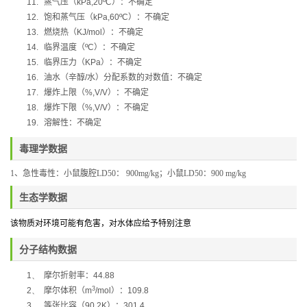
11.
蒸气压（
kPa,20ºC
）：不确定
12.
饱和蒸气压（
kPa,60ºC
）：不确定
13.
燃烧热（
KJ/mol
）：不确定
14.
临界温度（
ºC
）：不确定
15.
临界压力（
KPa
）：不确定
16.
油水（辛醇
/
水）分配系数的对数值：不确定
17.
爆炸上限（
%,V/V
）：不确定
18.
爆炸下限（
%,V/V
）：不确定
19.
溶解性：不确定
毒理学数据
1
、
急性毒性：
小鼠腹腔
LD50
：
900mg/kg
；小鼠
LD50
：
900 mg/kg
生态学数据
该物质对环境可能有危害，对水体应给予特别注意
分子结构数据
1、
摩尔折射率：
44.88
3
2、
摩尔体积（
m
/mol
）：
109.8
3、
等张比容（
90.2K
）：
301.4