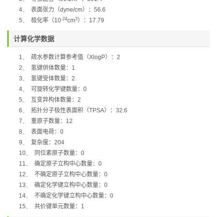
4、
表面张力（
dyne/cm
）：
56.6
-24
3
5、
极化率
（
10
cm
）：
17.79
计算化学数据
1、
疏水参数计算参考值（
XlogP
）：
2
2、
氢键供体数量：
1
3、
氢键受体数量：
2
4、
可旋转化学键数量：
0
5、
互变异构体数量：
2
6、
拓扑分子极性表面积（
TPSA
）：
32.6
7、
重原子数量：
12
8、
表面电荷：
0
9、
复杂度：
204
10、
同位素原子数量：
0
11、
确定原子立构中心数量：
0
12、
不确定原子立构中心数量：
0
13、
确定化学键立构中心数量：
0
14、
不确定化学键立构中心数量：
0
15、
共价键单元数量：
1