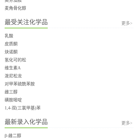
奥芬澳胺
麦角骨化醇
最受关注化学品
更多>
乳酸
皮质酮
炔诺酮
氢化可的松
维生素A
泼尼松龙
对甲苯硫酰苯胺
雌三醇
磺胺嘧啶
1,4-双(三氯甲基)苯
最新录入化学品
更多>
β-雌二醇