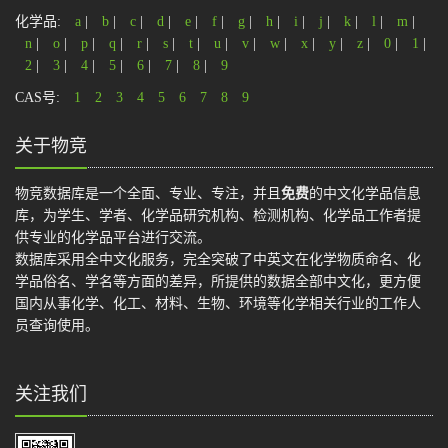
化学品:
a
|
b
|
c
|
d
|
e
|
f
|
g
|
h
|
i
|
j
|
k
|
l
|
m
|
n
|
o
|
p
|
q
|
r
|
s
|
t
|
u
|
v
|
w
|
x
|
y
|
z
|
0
|
1
|
2
|
3
|
4
|
5
|
6
|
7
|
8
|
9
CAS号:
1
2
3
4
5
6
7
8
9
关于物竞
物竞数据库是一个全面、专业、专注，并且
免费
的中文化学品信息
库，为学生、学者、化学品研究机构、检测机构、化学品工作者提
供专业的化学品平台进行交流。
数据库采用全中文化服务，完全突破了中英文在化学物质命名、化
学品俗名、学名等方面的差异，所提供的数据全部中文化，更方便
国内从事化学、化工、材料、生物、环境等化学相关行业的工作人
员查询使用。
关注我们