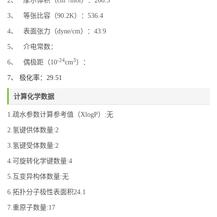
2、 摩尔体积（cm
/mol）：208.3
3、 等张比容（90.2K）：536.4
4、 表面张力（dyne/cm）：43.9
5、 介电常数：
-24
3
6、 偶极距（10
cm
）：
7、 极化率：29.51
计算化学数据
1.疏水参数计算参考值（XlogP）:无
2.氢键供体数量:2
3.氢键受体数量:2
4.可旋转化学键数量:4
5.互变异构体数量:无
6.拓扑分子极性表面积24.1
7.重原子数量:17