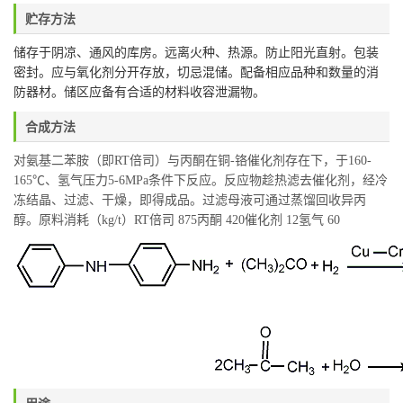
贮存方法
储存于阴凉、通风的库房。远离火种、热源。防止阳光直射。包装
密封。应与氧化剂分开存放，切忌混储。配备相应品种和数量的消
防器材。储区应备有合适的材料收容泄漏物。
合成方法
对氨基二苯胺（即RT倍司）与丙酮在铜-铬催化剂存在下，于160-
165℃、氢气压力5-6MPa条件下反应。反应物趁热滤去催化剂，经冷
冻结晶、过滤、干燥，即得成品。过滤母液可通过蒸馏回收异丙
醇。原料消耗（kg/t）RT倍司 875丙酮 420催化剂 12氢气 60