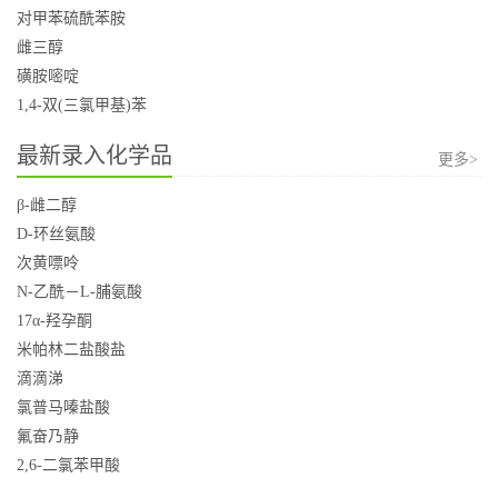
对甲苯硫酰苯胺
雌三醇
磺胺嘧啶
1,4-双(三氯甲基)苯
最新录入化学品
更多>
β-雌二醇
D-环丝氨酸
次黄嘌呤
N-乙酰－L-脯氨酸
17α-羟孕酮
米帕林二盐酸盐
滴滴涕
氯普马嗪盐酸
氟奋乃静
2,6-二氯苯甲酸