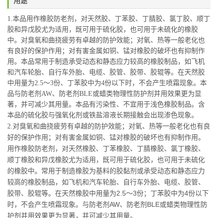
用途
1.本品用作橡胶防老剂，对天然胶、丁苯胶、丁腈胶、氯丁胶、顺丁
胶和异戊胶尤为适用，既可用于硫化胶，也可用于未硫化的橡胶
中。对臭氧和曲挠疲劳有卓越的防护效能；对氧、热等一般老化也
有良好的保护作用；对有害金属如铜、锰对橡胶的破坏也有抑制作
用。本品常用于制造承受动态和静态应力较高的橡胶制品，如飞机
和汽车轮胎、自行车外胎、电缆、胶管、胶带、胶辊等。在天然胶
中用量为2.5～3份、丁苯胶中为4份以下时，不会产生喷霜现象。本
品与防老剂AW、防老剂BLE或蜡类物理性防护剂并用效果更为显
著，并可减少其用量。本品有污染性、不宜用于浅色橡胶制品。含
本品的硫化胶与强氧化剂或铁盐溶液长期接触会出现渗色现象。
对臭氧和曲挠疲劳有卓越的防护效能；对氧、热等一般老化也有良
2.
好的保护作用；对有害金属如铜、锰对橡胶的破坏也有抑制作用。
用作橡胶防老剂，对天然橡胶、丁苯橡胶、丁腈橡胶、氯丁橡胶、
顺丁橡胶和异戊橡胶尤为适用，既可用于硫化胶，也可用于未硫化
的橡胶中。常用于制造橡胶为基料的胶黏剂或承受动态和静态应力
较高的橡胶制品，如飞机和汽车轮胎、自行车外胎、电缆、胶管、
胶带、胶辊等。在天然橡胶中用量为2.5～3份；丁苯胶中为4份以下
时，不会产生喷霜现象。与防老剂AW、防老剂BLE或蜡类物理性防
护剂并用效果更为显著，并可减少其用量。