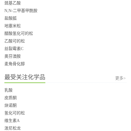
巯基乙酸
N,N-二甲基甲酰胺
盐酸胍
地塞米松
醋酸氢化可的松
乙酸可的松
丝裂霉素C
奥芬澳胺
麦角骨化醇
最受关注化学品
更多>
乳酸
皮质酮
炔诺酮
氢化可的松
维生素A
泼尼松龙