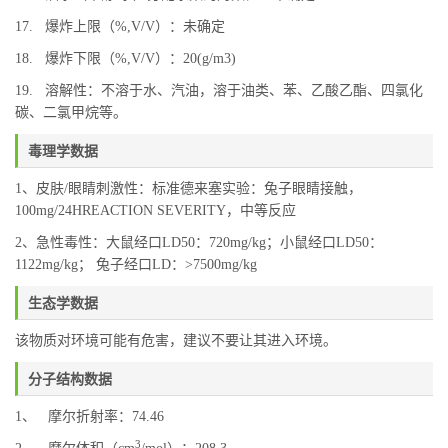
17. 爆炸上限（%,V/V）：未确定
18. 爆炸下限（%,V/V）：20(g/m3)
19. 溶解性：不溶于水、汽油，溶于油类、苯、乙酸乙酯、四氯化
碳、二氯甲烷等。
毒理学数据
1、皮肤/眼睛刺激性：标准德来塞实验：兔子眼睛接触，
100mg/24HREACTION SEVERITY，中等反应
2、急性毒性：大鼠经口LD50：720mg/kg；小鼠经口LD50：
1122mg/kg； 兔子经口LD：>7500mg/kg
生态学数据
该物质对环境可能有危害，建议不要让其进入环境。
分子结构数据
1、 摩尔折射率：74.46
3