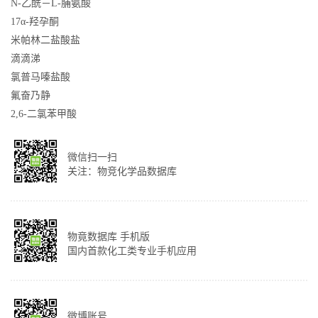
N-乙酰－L-脯氨酸
17α-羟孕酮
米帕林二盐酸盐
滴滴涕
氯普马嗪盐酸
氟奋乃静
2,6-二氯苯甲酸
微信扫一扫
关注：物竞化学品数据库
物竟数据库 手机版
国内首款化工类专业手机应用
微博账号