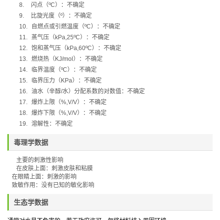
8.
闪点（
ºC
）：不确定
9.
比旋光度（
º
）：不确定
10.
自燃点或引燃温度（
ºC
）：不确定
11.
蒸气压（
kPa,25ºC
）：不确定
12.
饱和蒸气压（
kPa,60ºC
）：不确定
13.
燃烧热（
KJ/mol
）：不确定
14.
临界温度（
ºC
）：不确定
15.
临界压力（
KPa
）：不确定
16.
油水（辛醇
/
水）分配系数的对数值：不确定
17.
爆炸上限（
%,V/V
）：不确定
18.
爆炸下限（
%,V/V
）：不确定
19.
溶解性：不确定
毒理学数据
主要的刺激性影响
在皮肤上面：刺激皮肤和粘膜
在眼睛上面：刺激的影响
致敏作用：没有已知的敏化影响
生态学数据