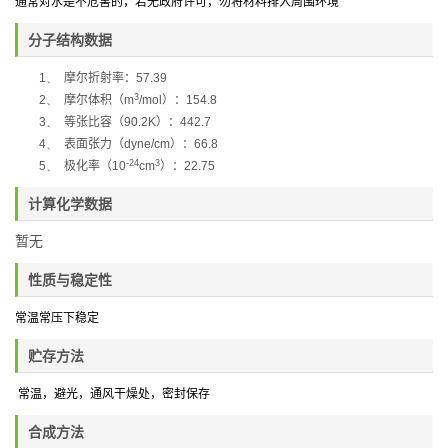
通常对水是不危害的，若无政府许可，勿将材料排入周围环境
分子结构数据
1、
摩尔折射率：
57.39
3
2、
摩尔体积（
m
/mol
）：
154.8
3、
等张比容（
90.2K
）：
442.7
4、
表面张力（
dyne/cm
）：
66.8
-24
3
5、
极化率
（
10
cm
）：
22.75
计算化学数据
暂无
性质与稳定性
常温常压下稳定
贮存方法
常温，避光，通风干燥处
，密封保存
合成方法