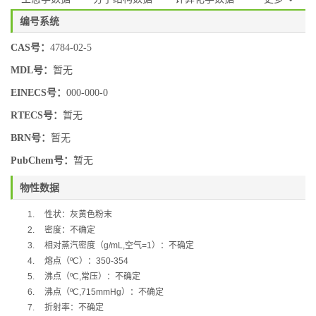
编号系统
CAS号：
4784-02-5
MDL号：
暂无
EINECS号：
000-000-0
RTECS号：
暂无
BRN号：
暂无
PubChem号：
暂无
物性数据
1.
性状：灰黄色粉末
2.
密度：不确定
3.
相对蒸汽密度（
g/mL,
空气
=1
）：不确定
4.
熔点（
ºC
）：
350-354
5.
沸点（
ºC,
常压）：不确定
6.
沸点（
ºC,715mmHg
）：不确定
7.
折射率：不确定