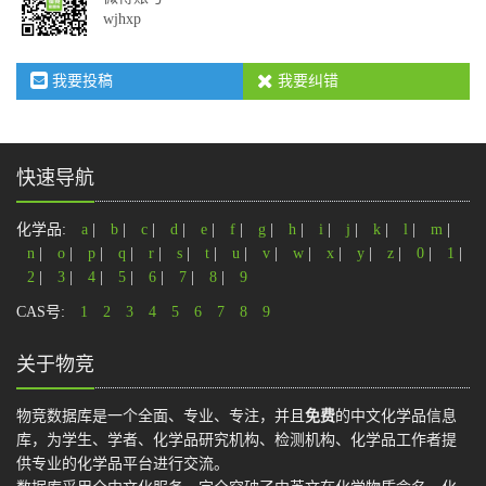
wjhxp
我要投稿
我要纠错
快速导航
化学品:
a
|
b
|
c
|
d
|
e
|
f
|
g
|
h
|
i
|
j
|
k
|
l
|
m
|
n
|
o
|
p
|
q
|
r
|
s
|
t
|
u
|
v
|
w
|
x
|
y
|
z
|
0
|
1
|
2
|
3
|
4
|
5
|
6
|
7
|
8
|
9
CAS号:
1
2
3
4
5
6
7
8
9
关于物竞
物竞数据库是一个全面、专业、专注，并且
免费
的中文化学品信息
库，为学生、学者、化学品研究机构、检测机构、化学品工作者提
供专业的化学品平台进行交流。