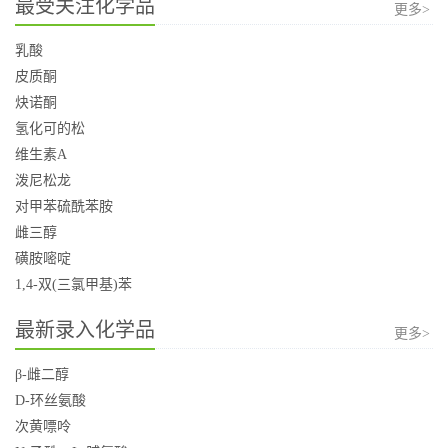
最受关注化学品
更多>
乳酸
皮质酮
炔诺酮
氢化可的松
维生素A
泼尼松龙
对甲苯硫酰苯胺
雌三醇
磺胺嘧啶
1,4-双(三氯甲基)苯
最新录入化学品
更多>
β-雌二醇
D-环丝氨酸
次黄嘌呤