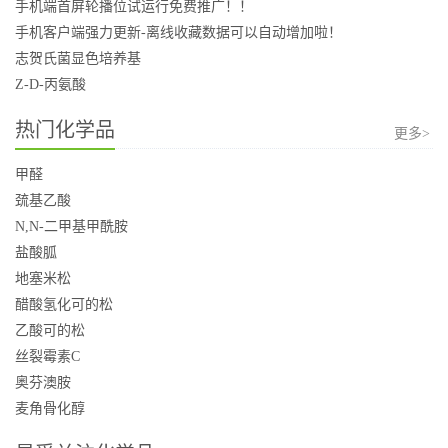
手机端首屏轮播位试运行免费推广！！
手机客户端强力更新-离线收藏数据可以自动增加啦！
志贺氏菌显色培养基
Z-D-丙氨酸
热门化学品
更多>
甲醛
巯基乙酸
N,N-二甲基甲酰胺
盐酸胍
地塞米松
醋酸氢化可的松
乙酸可的松
丝裂霉素C
奥芬澳胺
麦角骨化醇