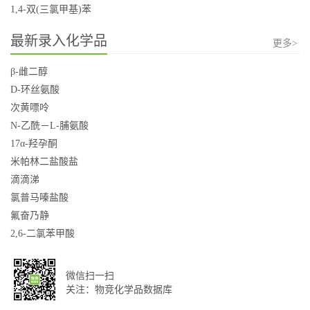
1,4-双(三氯甲基)苯
最新录入化学品
更多>
β-雌二醇
D-环丝氨酸
次黄嘌呤
N-乙酰－L-脯氨酸
17α-羟孕酮
米帕林二盐酸盐
滴滴涕
氯普马嗪盐酸
氟奋乃静
2,6-二氯苯甲酸
微信扫一扫
关注：物竞化学品数据库