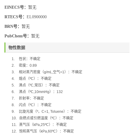
EINECS号：
暂无
RTECS号：
EL0900000
BRN号：
暂无
PubChem号：
暂无
物性数据
1.
性状：不确定
2.
密度：
0.89
3.
相对蒸汽密度（
g/mL,
空气
=1
）：不确定
4.
熔点（
ºC
）：不确定
5.
沸点（
ºC,
常压）：不确定
6.
沸点（
ºC,10mmHg
）：
132
7.
折射率：不确定
8.
闪点（
ºC
）：不确定
9.
比旋光度（
º
，
C=1, Toluene
）：不确定
10.
自燃点或引燃温度（
ºC
）：不确定
11.
蒸气压（
kPa,25ºC
）：不确定
12.
饱和蒸气压（
kPa,60ºC
）：不确定