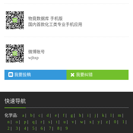
物竟数据库 手机版
国内首款化工类专业手机应用
微博账号
wjhxp
我要投稿
我要纠错
快速导航
化学品:
a
|
b
|
c
|
d
|
e
|
f
|
g
|
h
|
i
|
j
|
k
|
l
|
m
|
n
|
o
|
p
|
q
|
r
|
s
|
t
|
u
|
v
|
w
|
x
|
y
|
z
|
0
|
1
|
2
|
3
|
4
|
5
|
6
|
7
|
8
|
9