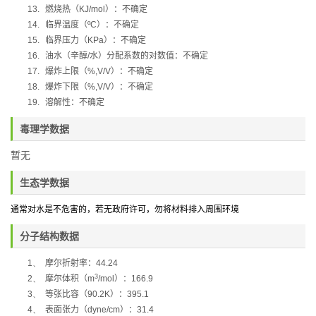
13.
燃烧热（
KJ/mol
）：不确定
14.
临界温度（
ºC
）：不确定
15.
临界压力（
KPa
）：不确定
16.
油水（辛醇
/
水）分配系数的对数值：不确定
17.
爆炸上限（
%,V/V
）：不确定
18.
爆炸下限（
%,V/V
）：不确定
19.
溶解性：不确定
毒理学数据
暂无
生态学数据
通常对水是不危害的，若无政府许可，勿将材料排入周围环境
分子结构数据
1、
摩尔折射率：
44.24
3
2、
摩尔体积（
m
/mol
）：
166.9
3、
等张比容（
90.2K
）：
395.1
4、
表面张力（
dyne/cm
）：
31.4