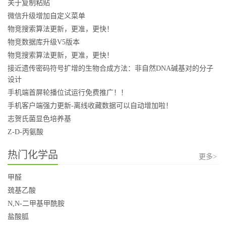
关于复制粘贴
微信升级增加自定义菜单
物竞搜索算法更新，更准，更快！
物竞数据库升级V5版本
物竞搜索算法更新，更准，更快！
接近遗传密码符号扩增的生物合成方法：非自然DNA碱基对的分子
设计
手机端首屏轮播位试运行免费推广！！
手机客户端强力更新-离线收藏数据可以自动增加啦！
志贺氏菌显色培养基
Z-D-丙氨酸
热门化学品
更多>
甲醛
巯基乙酸
N,N-二甲基甲酰胺
盐酸胍