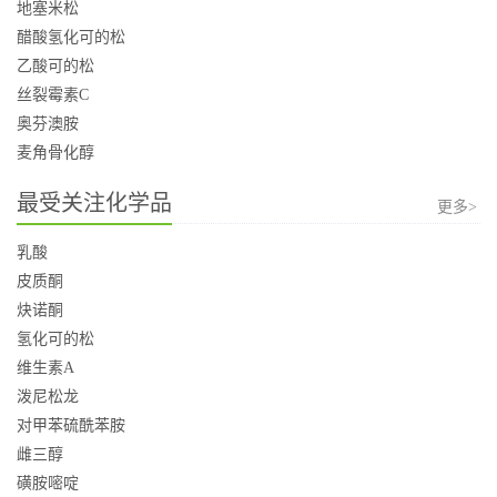
地塞米松
醋酸氢化可的松
乙酸可的松
丝裂霉素C
奥芬澳胺
麦角骨化醇
最受关注化学品
更多>
乳酸
皮质酮
炔诺酮
氢化可的松
维生素A
泼尼松龙
对甲苯硫酰苯胺
雌三醇
磺胺嘧啶