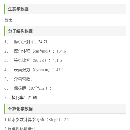
生态学数据
暂无
分子结构数据
1、 摩尔折射率：54.71
3
2、 摩尔体积（cm
/mol）：164.6
3、 等张比容（90.2K）：431.5
4、 表面张力（dyne/cm）：47.2
5、 介电常数：
-24
3
6、 偶极距（10
cm
）：
7、 极化率：21.69
计算化学数据
1.疏水参数计算参考值（XlogP）:2.1
2.氢键供体数量:1