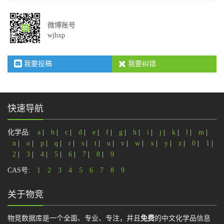
微博账号
wjhxp
我要投稿
我要纠错
快速导航
化学品:
a
|
b
|
c
|
d
|
e
|
f
|
g
|
h
|
i
|
j
|
k
|
l
|
m
|
n
|
o
|
p
|
q
|
r
|
s
|
t
|
u
|
v
|
w
|
x
|
y
|
z
|
0
|
1
|
2
|
3
|
4
|
5
|
6
|
7
|
8
|
9
CAS号:
1
2
3
4
5
6
7
8
9
关于物竞
物竞数据库是一个全面、专业、专注，并且
免费
的中文化学品信息