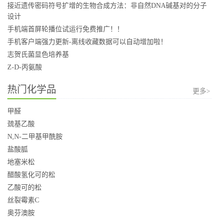
接近遗传密码符号扩增的生物合成方法：非自然DNA碱基对的分子
设计
手机端首屏轮播位试运行免费推广！！
手机客户端强力更新-离线收藏数据可以自动增加啦！
志贺氏菌显色培养基
Z-D-丙氨酸
热门化学品
更多>
甲醛
巯基乙酸
N,N-二甲基甲酰胺
盐酸胍
地塞米松
醋酸氢化可的松
乙酸可的松
丝裂霉素C
奥芬澳胺