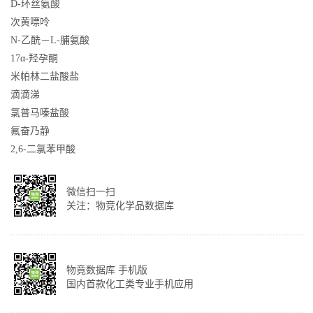
D-环丝氨酸
次黄嘌呤
N-乙酰－L-脯氨酸
17α-羟孕酮
米帕林二盐酸盐
滴滴涕
氯普马嗪盐酸
氟奋乃静
2,6-二氯苯甲酸
微信扫一扫
关注：物竞化学品数据库
物竟数据库 手机版
国内首款化工类专业手机应用