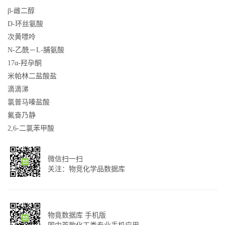
β-雌二醇
D-环丝氨酸
次黄嘌呤
N-乙酰－L-脯氨酸
17α-羟孕酮
米帕林二盐酸盐
滴滴涕
氯普马嗪盐酸
氟奋乃静
2,6-二氯苯甲酸
微信扫一扫
关注：物竞化学品数据库
物竟数据库 手机版