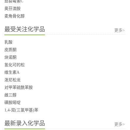
丝裂霉素C
奥芬澳胺
麦角骨化醇
最受关注化学品
更多>
乳酸
皮质酮
炔诺酮
氢化可的松
维生素A
泼尼松龙
对甲苯硫酰苯胺
雌三醇
磺胺嘧啶
1,4-双(三氯甲基)苯
最新录入化学品
更多>