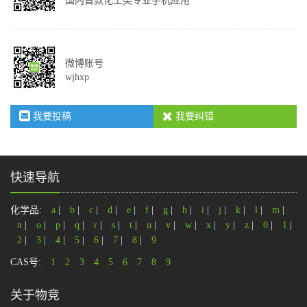
国内首款化工类专业手机应用
微博账号
wjhxp
我要投稿
我要纠错
快速导航
化学品:
a
|
b
|
c
|
d
|
e
|
f
|
g
|
h
|
i
|
j
|
k
|
l
|
m
|
n
|
o
|
p
|
q
|
r
|
s
|
t
|
u
|
v
|
w
|
x
|
y
|
z
|
0
|
1
|
2
|
3
|
4
|
5
|
6
|
7
|
8
|
9
CAS号:
1
2
3
4
5
6
7
8
9
关于物竞