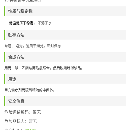
15.共价键单元数量:1
性质与稳定性
常温常压下稳定，
不溶于水
贮存方法
常温
，避光，通风干燥处
，密封保存
合成方法
用丙二酸二乙酯与丙酰氯缩合，然后脱羧制得该品。
用途
甲亢治疗剂丙硫氧嘧啶的中间体。
安全信息
危险运输编码：暂无
危险品标志：暂无