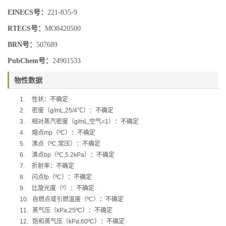
EINECS号：
221-835-9
RTECS号：
MO8420500
BRN号：
507689
PubChem号：
24901533
物性数据
1.
性状：不确定
2.
密度（
g/mL,25/4
℃
）：不确定
3.
相对蒸汽密度（
g/mL,
空气
=1
）：不确定
4.
熔点
mp
（
ºC
）：不确定
5.
沸点（
ºC,
常压）：不确定
6.
沸点
bp
（
ºC,5.2kPa
）：不确定
7.
折射率：不确定
8.
闪点
fp
（
ºC
）：不确定
9.
比旋光度（
º
）：不确定
10.
自燃点或引燃温度（
ºC
）：不确定
11.
蒸气压（
kPa,25ºC
）：不确定
12.
饱和蒸气压（
kPa,60ºC
）：不确定