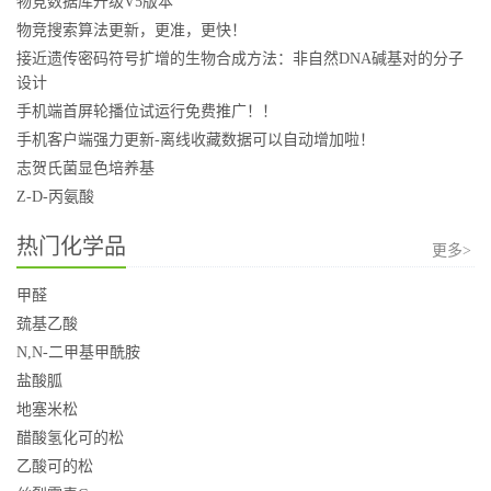
物竞数据库升级V5版本
物竞搜索算法更新，更准，更快！
接近遗传密码符号扩增的生物合成方法：非自然DNA碱基对的分子
设计
手机端首屏轮播位试运行免费推广！！
手机客户端强力更新-离线收藏数据可以自动增加啦！
志贺氏菌显色培养基
Z-D-丙氨酸
热门化学品
更多>
甲醛
巯基乙酸
N,N-二甲基甲酰胺
盐酸胍
地塞米松
醋酸氢化可的松
乙酸可的松