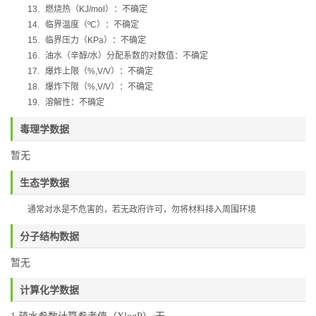
13.
燃烧热（
KJ/mol
）：不确定
14.
临界温度（
ºC
）：不确定
15.
临界压力（
KPa
）：不确定
16.
油水（辛醇
/
水）分配系数的对数值：不确定
17.
爆炸上限（
%,V/V
）：不确定
18.
爆炸下限（
%,V/V
）：不确定
19.
溶解性：不确定
毒理学数据
暂无
生态学数据
通常对水是不危害的，若无政府许可，勿将材料排入周围环境
分子结构数据
暂无
计算化学数据