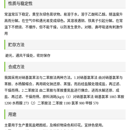
性质与稳定性
常温常压下稳定，
黄至灰绿色膏状物。易溶于水，溶于乙醚和乙醇。随温度升
高而分解。在空气中和遇光易变成绿色。其溶液遇铜、铁离子引起分解。在常
温下不燃烧、不爆炸，但不能干燥，以防发生意外。对眼、鼻呼吸道有刺激作
用
贮存方法
避光，通风干燥处
，密封保存
合成方法
我国采用对硝基氯苯法与二苯胺法两种方法。
1.
对硝基氯苯法
由对硝基氯苯与
苯胺、水杨酸缩合，再用硫化钠还原、蒸馏，而后经盐酸处理成盐，再过滤、
干燥而得。
2.
二苯胺法
由二苯胺与苯胺重氮盐进行偶合，进而水解还原、成
盐、再过滤、干燥而得。原料消耗
(kg/t)
（
1
）对硝基氯苯法
硝基氯苯
1065
苯胺
1200
水杨酸
273
（
2
）二苯胺法
二苯胺
1180
氯苯
900
甲醇
570
用途
主要用于生产重氮盐晒图纸，及棉织物染色和印花。宜拼色使用。