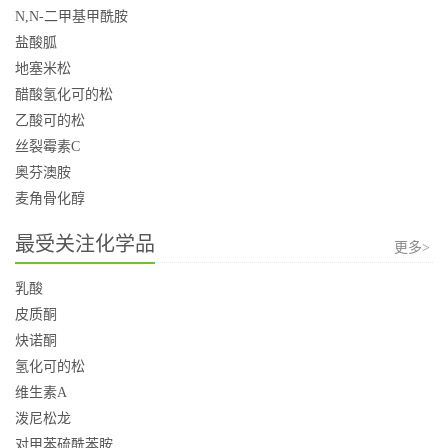
N,N-二甲基甲酰胺
盐酸胍
地塞米松
醋酸氢化可的松
乙酸可的松
丝裂霉素C
奥芬澳胺
麦角骨化醇
最受关注化学品
更多>
乳酸
皮质酮
炔诺酮
氢化可的松
维生素A
泼尼松龙
对甲苯硫酰苯胺