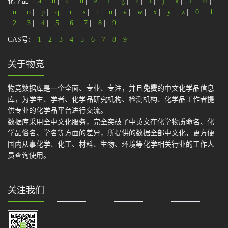
化学品:
a
|
b
|
c
|
d
|
e
|
f
|
g
|
h
|
i
|
j
|
k
|
l
|
m
|
n
|
o
|
p
|
q
|
r
|
s
|
t
|
u
|
v
|
w
|
x
|
y
|
z
|
0
|
1
|
2
|
3
|
4
|
5
|
6
|
7
|
8
|
9
CAS号:
1
2
3
4
5
6
7
8
9
关于物竞
物竞数据库是一个全面、专业、专注，并且
免费
的中文化学品信息
库，为学生、学者、化学品研究机构、检测机构、化学品工作者提
供专业的化学品平台进行交流。
数据库采用全中文化服务，完全突破了中英文在化学物质命名、化
学品俗名、学名等方面的差异，所提供的数据全部中文化，更方便
国内从事化学、化工、材料、生物、环境等化学相关行业的工作人
员查询使用。
关注我们