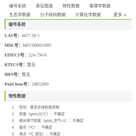
编号系统
表征图谱
物性数据
毒理学数据
生态学数据
分子结构数据
计算化学数据
更多
编号系统
CAS号：
4477-28-5
MDL号：
MFCD00011895
EINECS号：
224-756-8
RTECS号：
暂无
BRN号：
暂无
PubChem号：
24852009
物性数据
1.
性状：黄至灰绿色膏状物
2.
密度（
g/ml,20°C
）：不确定
3.
相对蒸汽密度（
g/mL,
空气
=1
）：不确定
4.
熔点（
ºC
）：不确定
5.
沸点（
ºC,
常压）：不确定