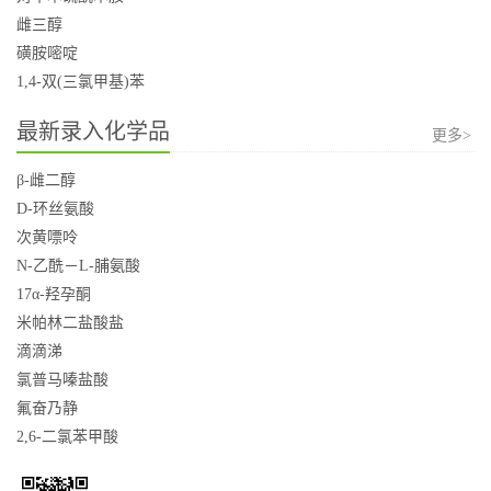
雌三醇
磺胺嘧啶
1,4-双(三氯甲基)苯
最新录入化学品
更多>
β-雌二醇
D-环丝氨酸
次黄嘌呤
N-乙酰－L-脯氨酸
17α-羟孕酮
米帕林二盐酸盐
滴滴涕
氯普马嗪盐酸
氟奋乃静
2,6-二氯苯甲酸