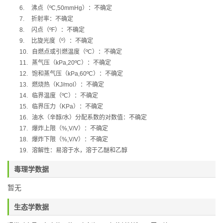
6.
沸点（
ºC,50mmHg
）：不确定
7.
折射率：不确定
8.
闪点（
ºF
）：不确定
9.
比旋光度（
º
）：不确定
10.
自燃点或引燃温度（
ºC
）：不确定
11.
蒸气压（
kPa,20ºC
）：不确定
12.
饱和蒸气压（
kPa,60ºC
）：不确定
13.
燃烧热（
KJ/mol
）：不确定
14.
临界温度（
ºC
）：不确定
15.
临界压力（
KPa
）：不确定
16.
油水（辛醇
/
水）分配系数的对数值：不确定
17.
爆炸上限（
%,V/V
）：不确定
18.
爆炸下限（
%,V/V
）：不确定
19.
溶解性：易溶于水，溶于乙醚和乙醇
毒理学数据
暂无
生态学数据