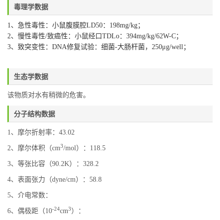
毒理学数据
1、急性毒性：小鼠腹膜腔LD50：198mg/kg；
2、慢性毒性/致癌性：小鼠经口TDLo：394mg/kg/62W-C；
3、致突变性：DNA修复试验：细菌-大肠杆菌，250μg/well；
生态学数据
该物质对水有稍微的危害。
分子结构数据
1、摩尔折射率：43.02
3
2、摩尔体积（cm
/mol）：118.5
3、等张比容（90.2K）：328.2
4、表面张力（dyne/cm）：58.8
5、介电常数：
-24
3
6、偶极距（10
cm
）：