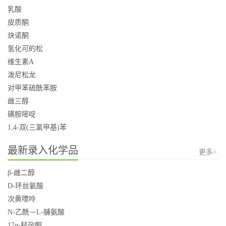
乳酸
皮质酮
炔诺酮
氢化可的松
维生素A
泼尼松龙
对甲苯硫酰苯胺
雌三醇
磺胺嘧啶
1,4-双(三氯甲基)苯
最新录入化学品
更多>
β-雌二醇
D-环丝氨酸
次黄嘌呤
N-乙酰－L-脯氨酸
17α-羟孕酮