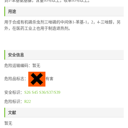
到1-苯基氨基脲，含量95％以上，收率93％以上。
用途
用于合成有机磷杀虫剂三唑磷的中间体1-苯基-1，2，4-三唑醇，另
外，在医药工业上也用于制造退热剂。
安全信息
危险运输编码：暂无
危险品标志：
有害
安全标识：
S26
S45
S36/S37/S39
危险标识：
R22
文献
暂无