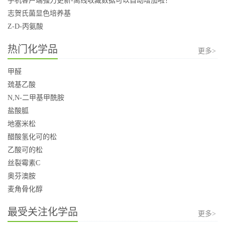
手机客户端强力更新-离线收藏数据可以自动增加啦！
志贺氏菌显色培养基
Z-D-丙氨酸
热门化学品
更多>
甲醛
巯基乙酸
N,N-二甲基甲酰胺
盐酸胍
地塞米松
醋酸氢化可的松
乙酸可的松
丝裂霉素C
奥芬澳胺
麦角骨化醇
最受关注化学品
更多>