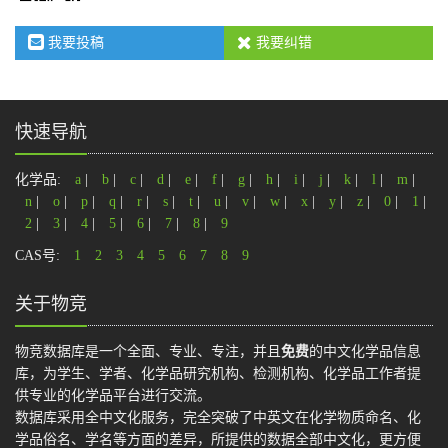
我要投稿
我要纠错
快速导航
化学品:
a
|
b
|
c
|
d
|
e
|
f
|
g
|
h
|
i
|
j
|
k
|
l
|
m
|
n
|
o
|
p
|
q
|
r
|
s
|
t
|
u
|
v
|
w
|
x
|
y
|
z
|
0
|
1
|
2
|
3
|
4
|
5
|
6
|
7
|
8
|
9
CAS号:
1
2
3
4
5
6
7
8
9
关于物竞
物竞数据库是一个全面、专业、专注，并且
免费
的中文化学品信息
库，为学生、学者、化学品研究机构、检测机构、化学品工作者提
供专业的化学品平台进行交流。
数据库采用全中文化服务，完全突破了中英文在化学物质命名、化
学品俗名、学名等方面的差异，所提供的数据全部中文化，更方便