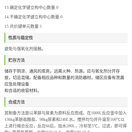
13.确定化学键立构中心数量:0
14.不确定化学键立构中心数量:0
15.共价键单元数量:1
性质与稳定性
避免与强氧化剂接触。
贮存方法
储存于阴凉、通风的库房。远离火种、热源。应与氧化剂分开存
放，切忌混储。配备相应品种和数量的消防器材。储区应备有泄漏
应急处理设备
和合适的收容材料。
合成方法
其制备方法是以苯肼与尿素为原料反应而成。在1000L反应釜中加入
136kg苯肼盐酸盐、98kg尿素和240L水。搅拌均匀并升温至100℃以
上进行缩合反应，反应6h后，加水280L，冷却至5℃，过滤，即可得