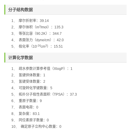
分子结构数据
1、
摩尔折射率：
39.14
3
2、
摩尔体积（
m
/mol
）：
135.3
3、
等张比容（
90.2K
）：
344.7
4、
表面张力（
dyne/cm
）：
42.0
-24
3
5、
极化率
（
10
cm
）：
15.51
计算化学数据
1、
疏水参数计算参考值（
XlogP
）：
1
2、
氢键供体数量：
1
3、
氢键受体数量：
2
4、
可旋转化学键数量：
5
5、
拓扑分子极性表面积（
TPSA
）：
37.3
6、
重原子数量：
9
7、
表面电荷：
0
8、
复杂度：
83.1
9、
同位素原子数量：
0
10、
确定原子立构中心数量：
0