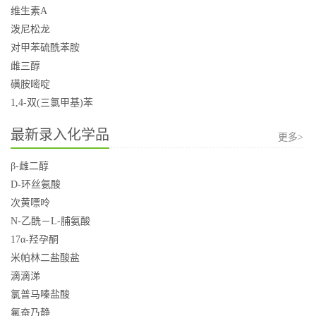
维生素A
泼尼松龙
对甲苯硫酰苯胺
雌三醇
磺胺嘧啶
1,4-双(三氯甲基)苯
最新录入化学品
更多>
β-雌二醇
D-环丝氨酸
次黄嘌呤
N-乙酰－L-脯氨酸
17α-羟孕酮
米帕林二盐酸盐
滴滴涕
氯普马嗪盐酸
氟奋乃静