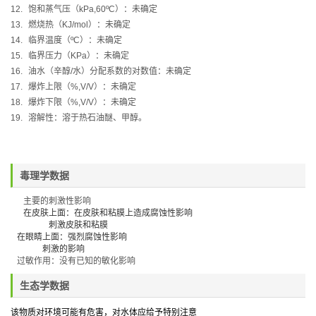
12.
饱和蒸气压（
kPa,60ºC
）：未确定
13.
燃烧热（
KJ/mol
）：未确定
14.
临界温度（
ºC
）：未确定
15.
临界压力（
KPa
）：未确定
16.
油水（辛醇
/
水）分配系数的对数值：未确定
17.
爆炸上限（
%,V/V
）：未确定
18.
爆炸下限（
%,V/V
）：未确定
19.
溶解性：
溶于热石油醚、甲醇。
毒理学数据
主要的刺激性影响
在皮肤上面：在皮肤和粘膜上造成腐蚀性影响
刺激皮肤和粘膜
在眼睛上面：强烈腐蚀性影响
刺激的影响
过敏作用：没有已知的敏化影响
生态学数据
该物质对环境可能有危害，对水体应给予特别注意