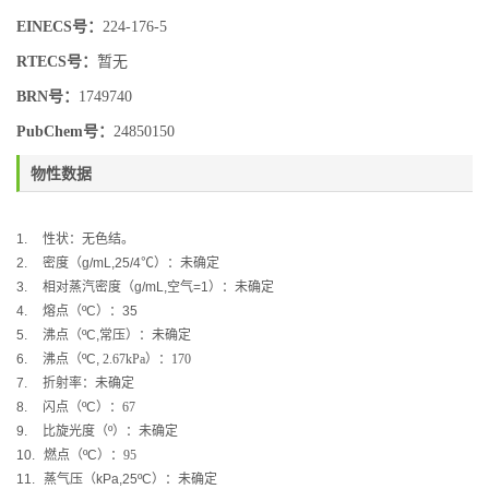
EINECS号：
224-176-5
RTECS号：
暂无
BRN号：
1749740
PubChem号：
24850150
物性数据
1.
性状：
无色结。
2.
密度（
g/mL,25/4
℃
）：未确定
3.
相对蒸汽密度（
g/mL,
空气
=1
）：未确定
4.
熔点（
ºC
）：
35
5.
沸点（
ºC,
常压）：未确定
6.
沸点（
ºC,
2.67kPa
）：
170
7.
折射率：未确定
8.
闪点（
ºC
）：
67
9.
比旋光度（
º
）：未确定
10.
燃点（
ºC
）：95
11.
蒸气压（
kPa,25ºC
）：未确定