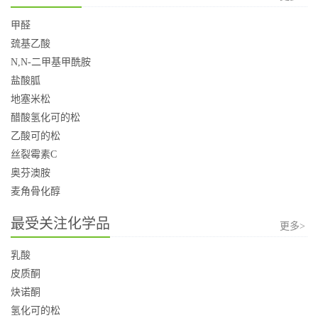
甲醛
巯基乙酸
N,N-二甲基甲酰胺
盐酸胍
地塞米松
醋酸氢化可的松
乙酸可的松
丝裂霉素C
奥芬澳胺
麦角骨化醇
最受关注化学品
更多>
乳酸
皮质酮
炔诺酮
氢化可的松