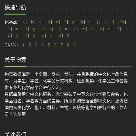
快速导航
化学品:
a
|
b
|
c
|
d
|
e
|
f
|
g
|
h
|
i
|
j
|
k
|
l
|
m
|
n
|
o
|
p
|
q
|
r
|
s
|
t
|
u
|
v
|
w
|
x
|
y
|
z
|
0
|
1
|
2
|
3
|
4
|
5
|
6
|
7
|
8
|
9
CAS号:
1
2
3
4
5
6
7
8
9
关于物竞
物竞数据库是一个全面、专业、专注，并且
免费
的中文化学品信息
库，为学生、学者、化学品研究机构、检测机构、化学品工作者提
供专业的化学品平台进行交流。
数据库采用全中文化服务，完全突破了中英文在化学物质命名、化
学品俗名、学名等方面的差异，所提供的数据全部中文化，更方便
国内从事化学、化工、材料、生物、环境等化学相关行业的工作人
员查询使用。
关注我们