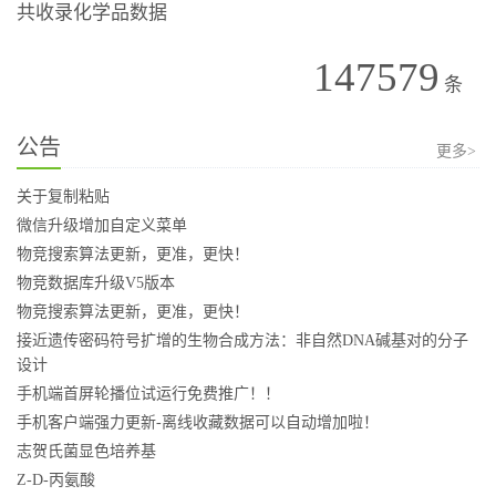
共收录化学品数据
147579
条
公告
更多>
关于复制粘贴
微信升级增加自定义菜单
物竞搜索算法更新，更准，更快！
物竞数据库升级V5版本
物竞搜索算法更新，更准，更快！
接近遗传密码符号扩增的生物合成方法：非自然DNA碱基对的分子
设计
手机端首屏轮播位试运行免费推广！！
手机客户端强力更新-离线收藏数据可以自动增加啦！
志贺氏菌显色培养基
Z-D-丙氨酸