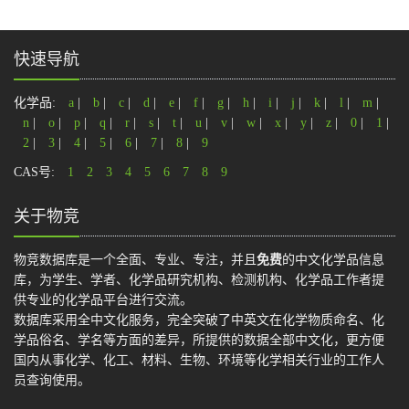
快速导航
化学品:
a
|
b
|
c
|
d
|
e
|
f
|
g
|
h
|
i
|
j
|
k
|
l
|
m
|
n
|
o
|
p
|
q
|
r
|
s
|
t
|
u
|
v
|
w
|
x
|
y
|
z
|
0
|
1
|
2
|
3
|
4
|
5
|
6
|
7
|
8
|
9
CAS号:
1
2
3
4
5
6
7
8
9
关于物竞
物竞数据库是一个全面、专业、专注，并且
免费
的中文化学品信息
库，为学生、学者、化学品研究机构、检测机构、化学品工作者提
供专业的化学品平台进行交流。
数据库采用全中文化服务，完全突破了中英文在化学物质命名、化
学品俗名、学名等方面的差异，所提供的数据全部中文化，更方便
国内从事化学、化工、材料、生物、环境等化学相关行业的工作人
员查询使用。