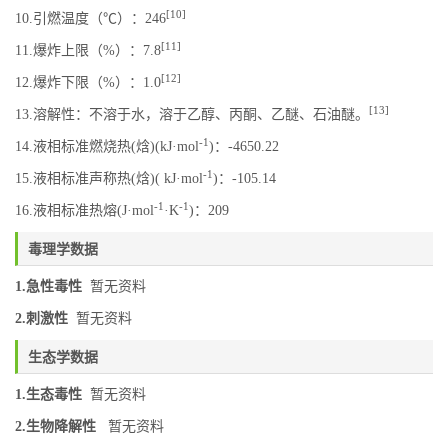
[10]
10.引燃温度（℃）：246
[11]
11.爆炸上限（%）：7.8
[12]
12.爆炸下限（%）：1.0
[13]
13.溶解性：不溶于水，溶于乙醇、丙酮、乙醚、石油醚。
-1
14.液相标准燃烧热(焓)(kJ·mol
)：-4650.22
-1
15.液相标准声称热(焓)( kJ·mol
)：-105.14
-1
-1
16.液相标准热熔(J·mol
·K
)：209
毒理学数据
1.急性毒性
暂无资料
2.刺激性
暂无资料
生态学数据
1.生态毒性
暂无资料
2.生物降解性
暂无资料