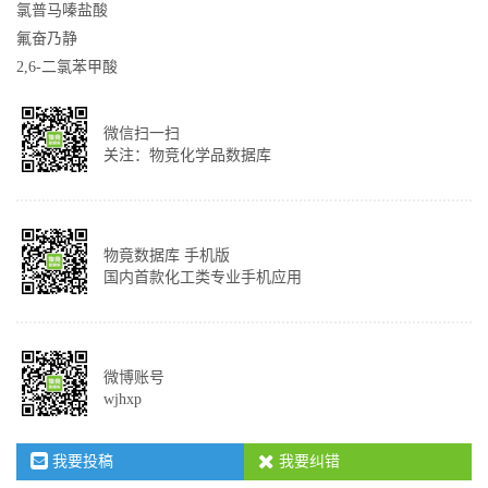
氯普马嗪盐酸
氟奋乃静
2,6-二氯苯甲酸
微信扫一扫
关注：物竞化学品数据库
物竟数据库 手机版
国内首款化工类专业手机应用
微博账号
wjhxp
我要投稿
我要纠错