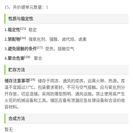
15、共价键单元数量：1
性质与稳定性
[15]
1.稳定性
稳定
[16]
2.禁配物
强氧化剂、强酸、卤代烃、卤素
[17]
3.避免接触的条件
受热，接触空气
[18]
4.聚合危害
聚合
贮存方法
[19]
储存注意事项
储存于阴凉、通风的库房。远离火种、热源。库
温不宜超过37℃。包装要求密封，不可与空气接触。应与氧化剂分
开存放，切忌混储。采用防爆型照明、通风设施。禁止使用易产生
火花的机械设备和工具。储区应备有泄漏应急处理设备和合适的收
容材料。
合成方法
暂无