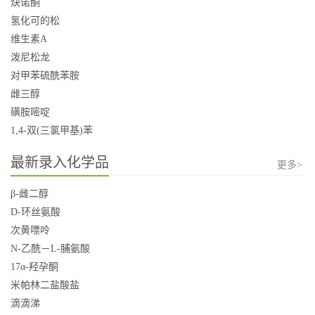
炔诺酮
氢化可的松
维生素A
泼尼松龙
对甲苯硫酰苯胺
雌三醇
磺胺嘧啶
1,4-双(三氯甲基)苯
最新录入化学品
更多>
β-雌二醇
D-环丝氨酸
次黄嘌呤
N-乙酰－L-脯氨酸
17α-羟孕酮
米帕林二盐酸盐
滴滴涕