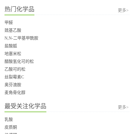
热门化学品
更多>
甲醛
巯基乙酸
N,N-二甲基甲酰胺
盐酸胍
地塞米松
醋酸氢化可的松
乙酸可的松
丝裂霉素C
奥芬澳胺
麦角骨化醇
最受关注化学品
更多>
乳酸
皮质酮