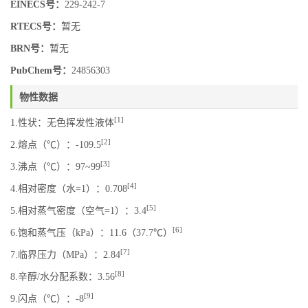
EINECS号：
229-242-7
RTECS号：
暂无
BRN号：
暂无
PubChem号：
24856303
物性数据
[1]
1.性状：无色挥发性液体
[2]
2.熔点（℃）：-109.5
[3]
3.沸点（℃）：97~99
[4]
4.相对密度（水=1）：0.708
[5]
5.相对蒸气密度（空气=1）：3.4
[6]
6.饱和蒸气压（kPa）：11.6（37.7℃）
[7]
7.临界压力（MPa）：2.84
[8]
8.辛醇/水分配系数：3.56
[9]
9.闪点（℃）：-8