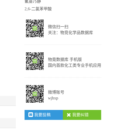
氟奋乃静
2,6-二氯苯甲酸
微信扫一扫
关注：物竞化学品数据库
物竟数据库 手机版
国内首款化工类专业手机应用
微博账号
wjhxp
我要投稿
我要纠错