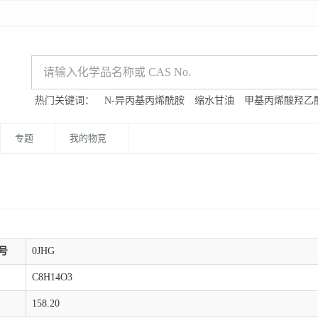
热门关键词：
N-异丙基丙烯酰胺
缩水甘油
甲基丙烯酸羟乙
专题
我的物竞
号
0JHG
C8H14O3
158.20