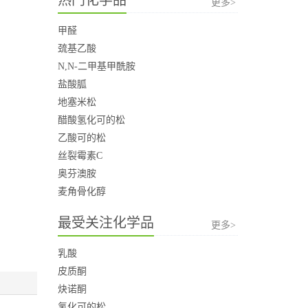
更多>
甲醛
巯基乙酸
N,N-二甲基甲酰胺
盐酸胍
地塞米松
醋酸氢化可的松
乙酸可的松
丝裂霉素C
奥芬澳胺
麦角骨化醇
最受关注化学品
更多>
乳酸
皮质酮
炔诺酮
氢化可的松