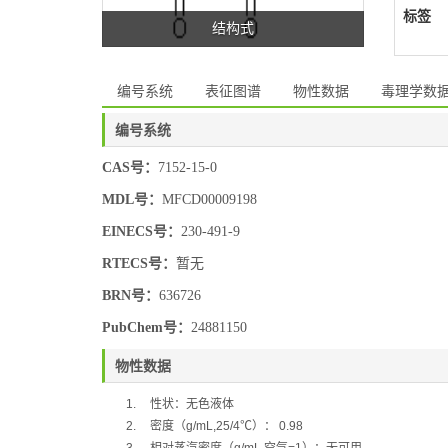
标签
结构式
编号系统
表征图谱
物性数据
毒理学数
编号系统
CAS号：
7152-15-0
MDL号：
MFCD00009198
EINECS号：
230-491-9
RTECS号：
暂无
BRN号：
636726
PubChem号：
24881150
物性数据
1.
性状：无色液体
2.
密度（
g/mL,25/4
℃
）：
0.98