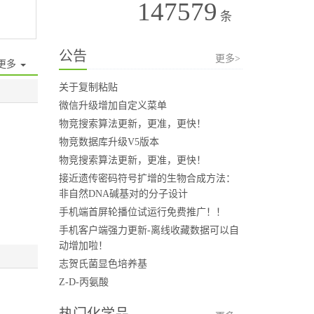
147579
条
公告
更多>
更多
关于复制粘贴
微信升级增加自定义菜单
物竞搜索算法更新，更准，更快！
物竞数据库升级V5版本
物竞搜索算法更新，更准，更快！
接近遗传密码符号扩增的生物合成方法：
非自然DNA碱基对的分子设计
手机端首屏轮播位试运行免费推广！！
手机客户端强力更新-离线收藏数据可以自
动增加啦！
志贺氏菌显色培养基
Z-D-丙氨酸
热门化学品