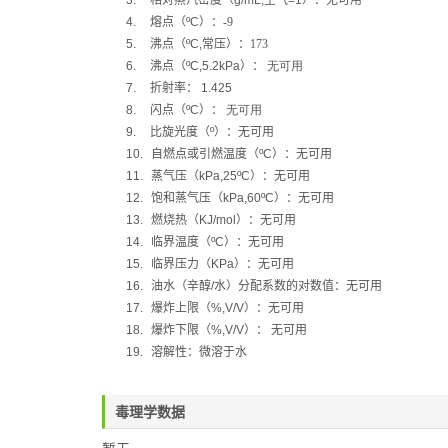
3.
相对蒸汽密度（
g/mL,
空气
=1
）：无可用
4.
熔点（
ºC
）：-9
5.
沸点（
ºC,
常压）：173
6.
沸点（
ºC,5.2kPa
）：
无可用
7.
折射率：
1.425
8.
闪点（
ºC
）：
无可用
9.
比旋光度（
º
）：无可用
10.
自燃点或引燃温度（
ºC
）：无可用
11.
蒸气压（
kPa,25ºC
）：无可用
12.
饱和蒸气压（
kPa,60ºC
）：无可用
13.
燃烧热（
KJ/mol
）：无可用
14.
临界温度（
ºC
）：无可用
15.
临界压力（
KPa
）：无可用
16.
油水（辛醇
/
水）分配系数的对数值：无可用
17.
爆炸上限（
%,V/V
）：无可用
18.
爆炸下限（
%,V/V
）：
无可用
19.
溶解性：微溶于水
毒理学数据