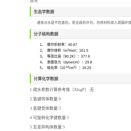
暂无
生态学数据
通常对水是不危害的，若无政府许可，勿将材料排入周围环
分子结构数据
1
、
摩尔折射率：
40.87
3
2
、
摩尔体积
（
m
/mol
：
161.5
3
、
等张比容（
90.2K
）：
377.6
4
、
表面张力
（
dyne/cm
）
：
29.8
-24
3
5
、
极化率
（
10
cm
）
：
16.20
计算化学数据
1.疏水参数计算参考值（XlogP）:无
2.氢键供体数量:0
3.氢键受体数量:3
4.可旋转化学键数量:5
5.互变异构体数量:5