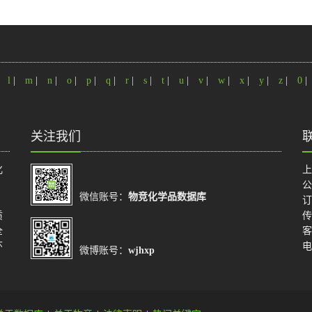
|
l
|
m
|
n
|
o
|
p
|
q
|
r
|
s
|
t
|
u
|
v
|
w
|
x
|
y
|
z
|
0
|
关注我们
化
上
公
微信账号：
物竞化学品数据库
订
质
传
全
客
环
电
微博账号：
wjhxp