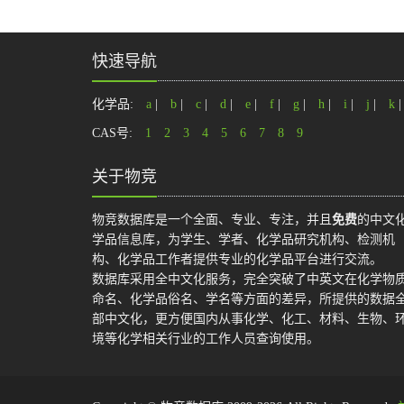
快速导航
化学品:
a
|
b
|
c
|
d
|
e
|
f
|
g
|
h
|
i
|
j
|
k
CAS号:
1
2
3
4
5
6
7
8
9
关于物竞
物竞数据库是一个全面、专业、专注，并且
免费
的中文
学品信息库，为学生、学者、化学品研究机构、检测机
构、化学品工作者提供专业的化学品平台进行交流。
数据库采用全中文化服务，完全突破了中英文在化学物
命名、化学品俗名、学名等方面的差异，所提供的数据
部中文化，更方便国内从事化学、化工、材料、生物、
境等化学相关行业的工作人员查询使用。