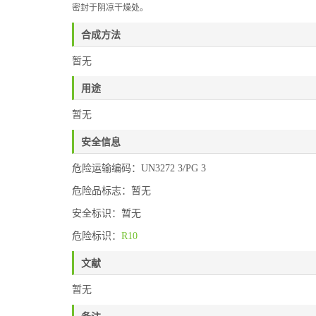
密封于阴凉干燥处。
合成方法
暂无
用途
暂无
安全信息
危险运输编码：UN3272 3/PG 3
危险品标志：暂无
安全标识：暂无
危险标识：
R10
文献
暂无