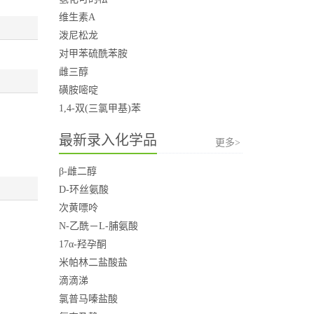
维生素A
泼尼松龙
对甲苯硫酰苯胺
雌三醇
磺胺嘧啶
1,4-双(三氯甲基)苯
最新录入化学品
更多>
β-雌二醇
D-环丝氨酸
次黄嘌呤
N-乙酰－L-脯氨酸
17α-羟孕酮
米帕林二盐酸盐
滴滴涕
氯普马嗪盐酸