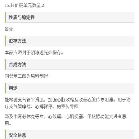
15.共价键单元数量:2
性质与稳定性
暂无
贮存方法
本品应密封于阴凉避光处保存。
合成方法
同邻苯二酚为原料制得
用途
能松驰支气管平滑肌，加强心脏收缩及改善心脏传导阻滞。用于治
疗支气管哮喘、心搏骤停、房室传导阻
滞及中毒必休克等症。心绞痛、心肌梗塞、甲状腺功能亢进者忌
用。
安全信息