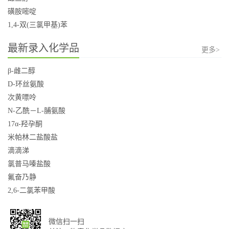
磺胺嘧啶
1,4-双(三氯甲基)苯
最新录入化学品
更多>
β-雌二醇
D-环丝氨酸
次黄嘌呤
N-乙酰－L-脯氨酸
17α-羟孕酮
米帕林二盐酸盐
滴滴涕
氯普马嗪盐酸
氟奋乃静
2,6-二氯苯甲酸
微信扫一扫