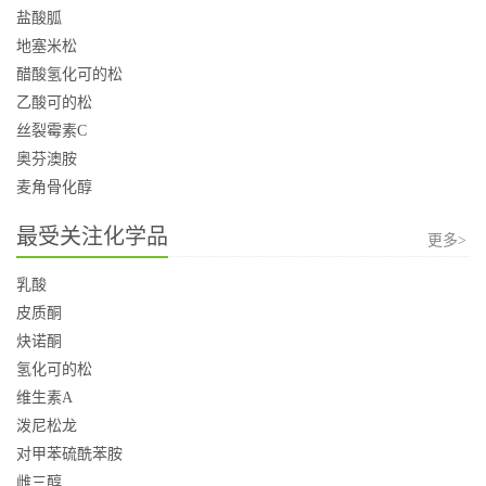
盐酸胍
地塞米松
醋酸氢化可的松
乙酸可的松
丝裂霉素C
奥芬澳胺
麦角骨化醇
最受关注化学品
更多>
乳酸
皮质酮
炔诺酮
氢化可的松
维生素A
泼尼松龙
对甲苯硫酰苯胺
雌三醇