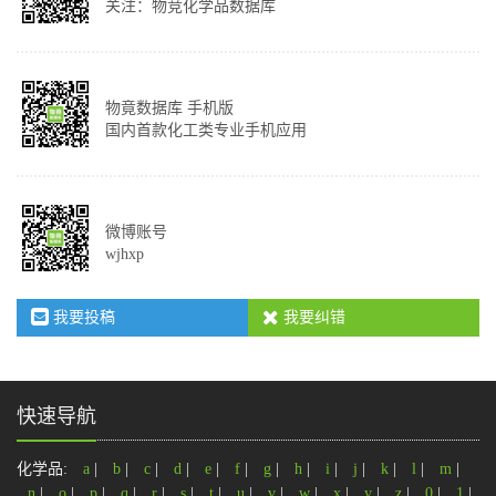
关注：物竞化学品数据库
物竟数据库 手机版
国内首款化工类专业手机应用
微博账号
wjhxp
我要投稿
我要纠错
快速导航
化学品:
a
|
b
|
c
|
d
|
e
|
f
|
g
|
h
|
i
|
j
|
k
|
l
|
m
|
n
|
o
|
p
|
q
|
r
|
s
|
t
|
u
|
v
|
w
|
x
|
y
|
z
|
0
|
1
|