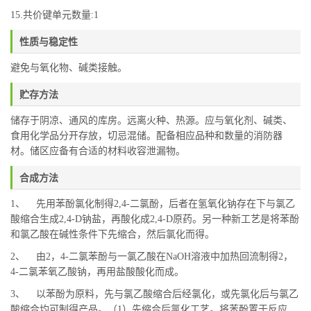
15.共价键单元数量:1
性质与稳定性
避免与氧化物、碱类接触。
贮存方法
储存于阴凉、通风的库房。远离火种、热源。应与氧化剂、碱类、
食用化学品分开存放，切忌混储。配备相应品种和数量的消防器
材。储区应备有合适的材料收容泄漏物。
合成方法
1、 先用苯酚氯化制得2,4-二氯酚，后者在氢氧化钠存在下与氯乙
酸缩合生成2,4-D钠盐，再酸化成2,4-D原药。另一种新工艺是将苯酚
和氯乙酸在碱性条件下先缩合，然后氯化而得。
2、 由2，4-二氯苯酚与一氯乙酸在NaOH溶液中加热回流制得2，
4-二氯苯氧乙酸钠，再用盐酸酸化而成。
3、 以苯酚为原料，先与氯乙酸缩合后经氯化，或先氯化后与氯乙
酸缩合均可制得产品。（1）先缩合后氯化工艺。将苯酚置于反应