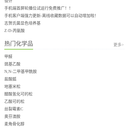
设计
手机端首屏轮播位试运行免费推广！！
手机客户端强力更新-离线收藏数据可以自动增加啦！
志贺氏菌显色培养基
Z-D-丙氨酸
热门化学品
更多>
甲醛
巯基乙酸
N,N-二甲基甲酰胺
盐酸胍
地塞米松
醋酸氢化可的松
乙酸可的松
丝裂霉素C
奥芬澳胺
麦角骨化醇