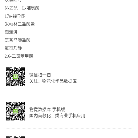
次黄嘌呤
N-乙酰－L-脯氨酸
17α-羟孕酮
米帕林二盐酸盐
滴滴涕
氯普马嗪盐酸
氟奋乃静
2,6-二氯苯甲酸
微信扫一扫
关注：物竞化学品数据库
物竟数据库 手机版
国内首款化工类专业手机应用