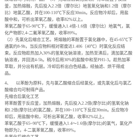
釜，加热熔融，先后投入2.2倍（摩尔比）地氢氧化钠和1.2倍（摩尔
比）地氯乙酸，并在100-110℃下反应30min。反应物冷却后，用盐
酸中和，可析出苯氧乙酸，收率82%以上。
苯氧乙酸于65-90℃下，缓慢通入1.4倍-1.6倍（摩尔比）地氯气，氯
化产物即2,4-二氟苯氧乙酸，收率89%。
（2）先氯化后缩合工艺。将熔融的苯酚置于氯化器中，在45-65℃下
通氯约8-9h，当反应物料相对密度达1.406（40℃）时氯化反应结
束。反应物趁热加入30%的氢氧化钠溶液，加热至沸后，滴加氯乙酸
钠溶液，并回流4-5h。稍冷后用30%的盐酸中和至PH1-3。趁热加苯
萃取，并分出有机层。冷却后析出白色结晶，经抽滤、烘干得成
品。
4、 以苯酚为原料，先与氯乙酸缩合后经氯化，或先氯化后与氯乙
酸缩合均可制得产品。
先缩合后氯化工艺
将苯酚置于反应釜，加热熔融，先后投入2.2倍(摩尔比)的氢氧化钠
和l.2倍(摩尔比)的氯乙酸，并在100~110℃下反应30min。反应物冷
却后，用盐酸中和，可析出苯氧乙酸，收率82%以上。
苯氧乙酸于65~90℃下，缓慢通入1.4～1.6倍(摩尔比)的氯气，氯化产
物即为2，4-二氯苯氧乙酸，收率89%。
先氯化后缩合工艺