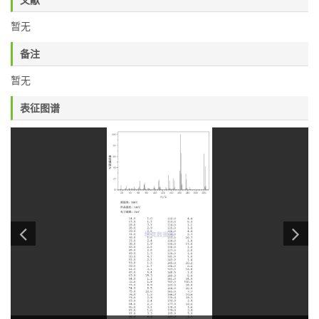
暂无
备注
暂无
表征图谱