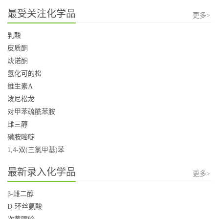
最受关注化学品
更多>
乳酸
皮质酮
炔诺酮
氢化可的松
维生素A
泼尼松龙
对甲苯硫酰苯胺
雌三醇
磺胺嘧啶
1,4-双(三氯甲基)苯
最新录入化学品
更多>
β-雌二醇
D-环丝氨酸