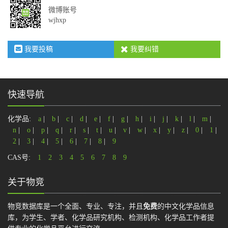
微博账号
wjhxp
我要投稿
我要纠错
快速导航
化学品:
a
|
b
|
c
|
d
|
e
|
f
|
g
|
h
|
i
|
j
|
k
|
l
|
m
|
n
|
o
|
p
|
q
|
r
|
s
|
t
|
u
|
v
|
w
|
x
|
y
|
z
|
0
|
1
|
2
|
3
|
4
|
5
|
6
|
7
|
8
|
9
CAS号:
1
2
3
4
5
6
7
8
9
关于物竞
物竞数据库是一个全面、专业、专注，并且
免费
的中文化学品信息
库，为学生、学者、化学品研究机构、检测机构、化学品工作者提