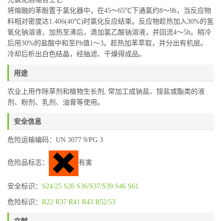
将熔融的苯酚置于氯化器中，在45～65℃下通氯约8～9h，当反应物
料相对密度达1.406(40℃)时氯化反应结束。反应物趁热加入30%的氢
氧化钠溶液，加热至沸后，滴加氯乙酸钠溶液，并回流4～5h。稍冷
后用30%的盐酸中和至Ph值1～3。趁热加苯萃取，并分出有机层。
冷却后析出白色结晶，经抽滤、干燥得成品。
用途
农业上用作除草剂和植物生长剂, 常加工成钠盐、铵盐或酯类的液
剂、粉剂、乳剂、油膏等使用。
安全信息
危险运输编码：UN 3077 9/PG 3
危险品标志：
有害
安全标识：
S24/25
S26
S36/S37/S39
S46
S61
危险标识：
R22
R37
R41
R43
R52/53
文献