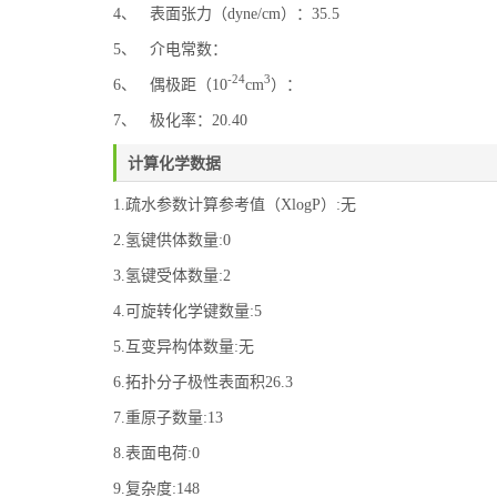
4、 表面张力（dyne/cm）：35.5
5、 介电常数：
-24
3
6、 偶极距（10
cm
）：
7、 极化率：20.40
计算化学数据
1.疏水参数计算参考值（XlogP）:无
2.氢键供体数量:0
3.氢键受体数量:2
4.可旋转化学键数量:5
5.互变异构体数量:无
6.拓扑分子极性表面积26.3
7.重原子数量:13
8.表面电荷:0
9.复杂度:148