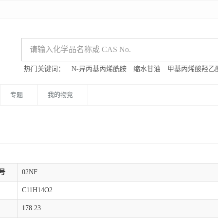
热门关键词：
N-异丙基丙烯酰胺
缩水甘油
甲基丙烯酸羟乙
专题
我的物竞
号
02NF
C11H14O2
178.23