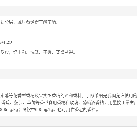
冷却分层、减压蒸馏得丁酸苄酯。
5+H2O
化反应，经中和、洗涤、干燥、蒸馏制得。
、素馨等花香型香精及果实型香精的调和香料。丁酸苄酯是我国允许使用
、香蕉、菠萝、草莓等香型食用香精和玫瑰、葡萄酒香精，用量按正常生
.9
mg/kg
；冷饮中6.9
mg/kg
。也可用作香皂的香料。