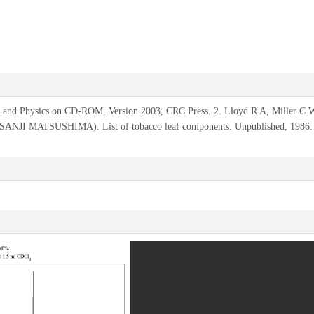
 and Physics on CD-ROM, Version 2003, CRC Press. 2. Lloyd R A, Miller C 
儿(SANJI MATSUSHIMA). List of tobacco leaf components. Unpublished, 198