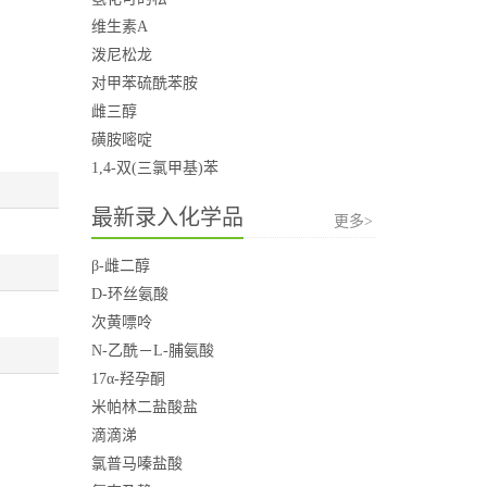
维生素A
泼尼松龙
对甲苯硫酰苯胺
雌三醇
磺胺嘧啶
1,4-双(三氯甲基)苯
最新录入化学品
更多>
β-雌二醇
D-环丝氨酸
次黄嘌呤
N-乙酰－L-脯氨酸
17α-羟孕酮
米帕林二盐酸盐
滴滴涕
氯普马嗪盐酸