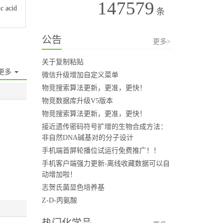
147579
c acid
条
公告
更多>
关于复制粘贴
更多
微信升级增加自定义菜单
物竞搜索算法更新，更准，更快！
物竞数据库升级V5版本
物竞搜索算法更新，更准，更快！
接近遗传密码符号扩增的生物合成方法：
非自然DNA碱基对的分子设计
手机端首屏轮播位试运行免费推广！！
手机客户端强力更新-离线收藏数据可以自
动增加啦！
志贺氏菌显色培养基
Z-D-丙氨酸
热门化学品