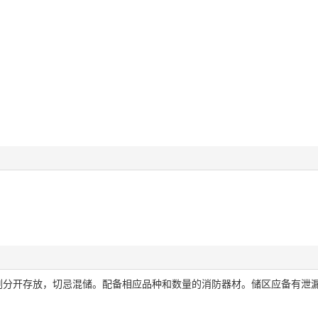
剂分开存放，切忌混储。配备相应品种和数量的消防器材。储区应备有泄