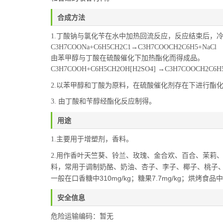
合成方法
1.丁酸钠与氯化苄在水中加热回流反应，反应结束后，
C3H7COONa+C6H5CH2C1→C3H7COOCH2C6H5+NaCl
由苯甲醇与丁酸在硫酸催化下加热酯化而得成品。
C3H7COOH+C6H5CH2OH[H2SO4] →C3H7COOCH2C6H
以苯甲醇和丁酸为原料，在硫酸催化剂存在下进行酯
2.
3. 由丁酸和苄醇经酯化反应制得。
用途
1.主要用于增塑剂，香料。
用作香叶天竺葵、铃兰、玫瑰、金合欢、百合、茉莉
2.
料，常用于调制奶酪、奶油、杏子、李子、椰子、桃子
一般在口香糖中310
mg/kg
；糖果7.7
mg/kg
；烘烤食品中9
安全信息
危险运输编码：暂无