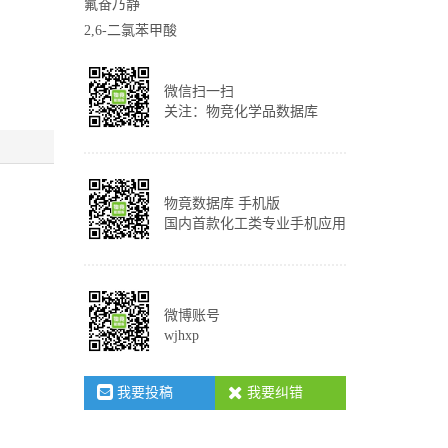
氟奋乃静
2,6-二氯苯甲酸
微信扫一扫
关注：物竞化学品数据库
物竟数据库 手机版
国内首款化工类专业手机应用
微博账号
wjhxp
我要投稿
我要纠错