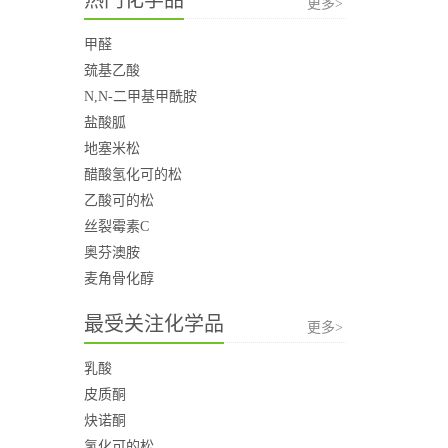
更多>
甲醛
巯基乙酸
N,N-二甲基甲酰胺
盐酸胍
地塞米松
醋酸氢化可的松
乙酸可的松
丝裂霉素C
奥芬澳胺
麦角骨化醇
最受关注化学品
更多>
乳酸
皮质酮
炔诺酮
氢化可的松