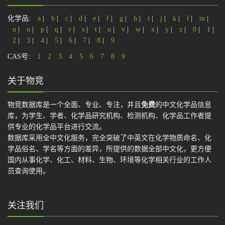
化学品:
a
|
b
|
c
|
d
|
e
|
f
|
g
|
h
|
i
|
j
|
k
|
l
|
m
|
n
|
o
|
p
|
q
|
r
|
s
|
t
|
u
|
v
|
w
|
x
|
y
|
z
|
0
|
1
|
2
|
3
|
4
|
5
|
6
|
7
|
8
|
9
CAS号:
1
2
3
4
5
6
7
8
9
关于物竞
物竞数据库是一个全面、专业、专注，并且
免费
的中文化学品信息
库，为学生、学者、化学品研究机构、检测机构、化学品工作者提
供专业的化学品平台进行交流。
数据库采用全中文化服务，完全突破了中英文在化学物质命名、化
学品俗名、学名等方面的差异，所提供的数据全部中文化，更方便
国内从事化学、化工、材料、生物、环境等化学相关行业的工作人
员查询使用。
关注我们