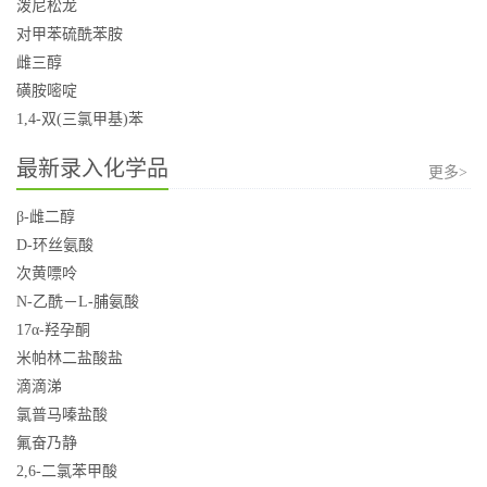
泼尼松龙
对甲苯硫酰苯胺
雌三醇
磺胺嘧啶
1,4-双(三氯甲基)苯
最新录入化学品
更多>
β-雌二醇
D-环丝氨酸
次黄嘌呤
N-乙酰－L-脯氨酸
17α-羟孕酮
米帕林二盐酸盐
滴滴涕
氯普马嗪盐酸
氟奋乃静
2,6-二氯苯甲酸