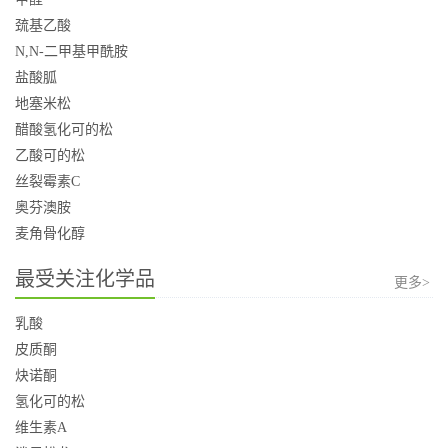
巯基乙酸
N,N-二甲基甲酰胺
盐酸胍
地塞米松
醋酸氢化可的松
乙酸可的松
丝裂霉素C
奥芬澳胺
麦角骨化醇
最受关注化学品
更多>
乳酸
皮质酮
炔诺酮
氢化可的松
维生素A