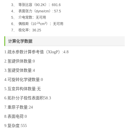
3、
等张比容
（
90.2K
）
：
691.6
4、
表面张力
（
dyne/cm
）
: 57.5
5、
介电常数：无可用
-24
3
6、
偶极距
（
10
cm
）
：无可用
7、
极化率：
36.25
计算化学数据
1.疏水参数计算参考值（XlogP）:4.8
2.氢键供体数量:0
3.氢键受体数量:4
4.可旋转化学键数量:0
5.互变异构体数量:无
6.拓扑分子极性表面积58.3
7.重原子数量:24
8.表面电荷:0
9.复杂度:555