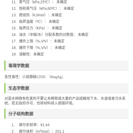
11.
蒸气压（
kPa,25ºC
）：
未确定
12.
饱和蒸气压（
kPa,60ºC
）：
未确定
13.
燃烧热（
KJ/mol
）：未确定
14.
临界温度（
ºC
）：
未确定
15.
临界压力（
KPa
）：
未确定
16.
油水（辛醇
/
水）分配系数的对数值：
未确定
17.
爆炸上限（
%,V/V
）：未确定
18.
爆炸下限（
%,V/V
）：
未确定
19.
溶解性：未确定
毒理学数据
急性毒性：小鼠静脉
LD50
：
56mg/kg
；
生态学数据
对是水稍微有危害的不要让未稀释或大量的产品接触地下水、水道或者污水系
统，若无政府许可，勿将材料排入周围环境。
分子结构数据
1、
摩尔折射率：
91.44
3
2、
摩尔体积
（
m
/mol
）
：
251.1