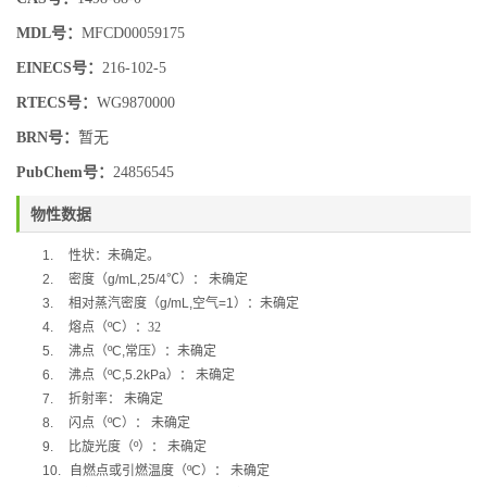
MDL号：
MFCD00059175
EINECS号：
216-102-5
RTECS号：
WG9870000
BRN号：
暂无
PubChem号：
24856545
物性数据
1.
性状：未确定。
2.
密度（
g/mL,25/4
℃
）：
未确定
3.
相对蒸汽密度（
g/mL,
空气
=1
）：未确定
4.
熔点（
ºC
）：32
5.
沸点（
ºC,
常压）：未确定
6.
沸点（
ºC,5.2kPa
）：
未确定
7.
折射率：
未确定
8.
闪点（
ºC
）：
未确定
9.
比旋光度（
º
）：
未确定
10.
自燃点或引燃温度（
ºC
）：
未确定