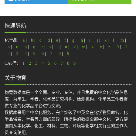
快速导航
化学品:
a
|
b
|
c
|
d
|
e
|
f
|
g
|
h
|
i
|
j
|
k
|
l
|
m
|
n
|
o
|
p
|
q
|
r
|
s
|
t
|
u
|
v
|
w
|
x
|
y
|
z
|
0
|
1
|
2
|
3
|
4
|
5
|
6
|
7
|
8
|
9
CAS号:
1
2
3
4
5
6
7
8
9
关于物竞
物竞数据库是一个全面、专业、专注，并且
免费
的中文化学品信息
库，为学生、学者、化学品研究机构、检测机构、化学品工作者提
供专业的化学品平台进行交流。
数据库采用全中文化服务，完全突破了中英文在化学物质命名、化
学品俗名、学名等方面的差异，所提供的数据全部中文化，更方便
国内从事化学、化工、材料、生物、环境等化学相关行业的工作人
员查询使用。