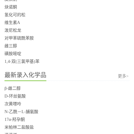
炔诺酮
氢化可的松
维生素A
泼尼松龙
对甲苯硫酰苯胺
雌三醇
磺胺嘧啶
1,4-双(三氯甲基)苯
最新录入化学品
更多>
β-雌二醇
D-环丝氨酸
次黄嘌呤
N-乙酰－L-脯氨酸
17α-羟孕酮
米帕林二盐酸盐