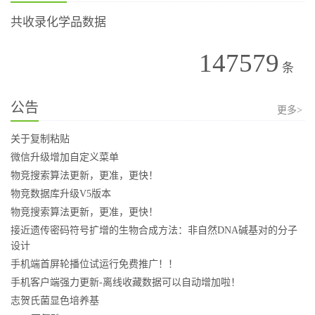
共收录化学品数据
147579
条
公告
更多>
关于复制粘贴
微信升级增加自定义菜单
物竞搜索算法更新，更准，更快！
物竞数据库升级V5版本
物竞搜索算法更新，更准，更快！
接近遗传密码符号扩增的生物合成方法：非自然DNA碱基对的分子
设计
手机端首屏轮播位试运行免费推广！！
手机客户端强力更新-离线收藏数据可以自动增加啦！
志贺氏菌显色培养基