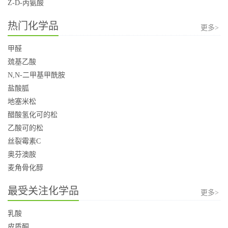
Z-D-丙氨酸
热门化学品
更多>
甲醛
巯基乙酸
N,N-二甲基甲酰胺
盐酸胍
地塞米松
醋酸氢化可的松
乙酸可的松
丝裂霉素C
奥芬澳胺
麦角骨化醇
最受关注化学品
更多>
乳酸
皮质酮