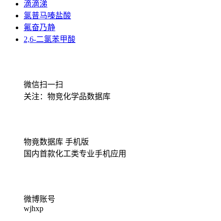
滴滴涕
氯普马嗪盐酸
氟奋乃静
2,6-二氯苯甲酸
微信扫一扫
关注：物竞化学品数据库
物竟数据库 手机版
国内首款化工类专业手机应用
微博账号
wjhxp