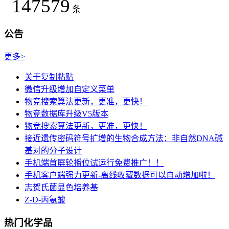
147579
条
公告
更多>
关于复制粘贴
微信升级增加自定义菜单
物竞搜索算法更新，更准，更快！
物竞数据库升级V5版本
物竞搜索算法更新，更准，更快！
接近遗传密码符号扩增的生物合成方法：非自然DNA碱
基对的分子设计
手机端首屏轮播位试运行免费推广！！
手机客户端强力更新-离线收藏数据可以自动增加啦！
志贺氏菌显色培养基
Z-D-丙氨酸
热门化学品