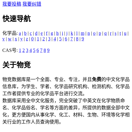
我要投稿
我要纠错
快速导航
化学品:
a
|
b
|
c
|
d
|
e
|
f
|
g
|
h
|
i
|
j
|
k
|
l
|
m
|
n
|
o
|
p
|
q
|
r
|
s
|
t
|
u
|
v
|
w
|
x
|
y
|
z
|
0
|
1
|
2
|
3
|
4
|
5
|
6
|
7
|
8
|
9
CAS号:
1
2
3
4
5
6
7
8
9
关于物竞
物竞数据库是一个全面、专业、专注，并且
免费
的中文化学品
信息库，为学生、学者、化学品研究机构、检测机构、化学品
工作者提供专业的化学品平台进行交流。
数据库采用全中文化服务，完全突破了中英文在化学物质命
名、化学品俗名、学名等方面的差异，所提供的数据全部中文
化，更方便国内从事化学、化工、材料、生物、环境等化学相
关行业的工作人员查询使用。