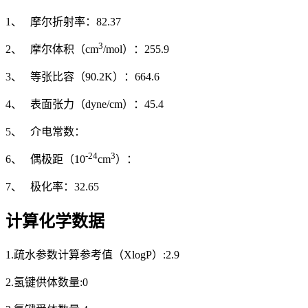
1、 摩尔折射率：82.37
3
2、 摩尔体积（cm
/mol）：255.9
3、 等张比容（90.2K）：664.6
4、 表面张力（dyne/cm）：45.4
5、 介电常数：
-24
3
6、 偶极距（10
cm
）：
7、 极化率：32.65
计算化学数据
1.疏水参数计算参考值（XlogP）:2.9
2.氢键供体数量:0