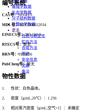
物性数据
编号系统
毒理学数据
生态学数据
CAS号：
103-43-5
分子结构数据
计算化学数据
MDL号：
MFCD00022034
更多
EINECS号：
203-110-9
性质与稳定性
贮存方法
RTECS号：
暂无
合成方法
用途
BRN号：
1916056
安全信息
PubChem号：
暂无
文献
备注
物性数据
1. 性状：白色晶体。
2. 密度（g/mL,20℃）：1.256
3. 相对蒸汽密度（g/mL,空气=1）：未确定