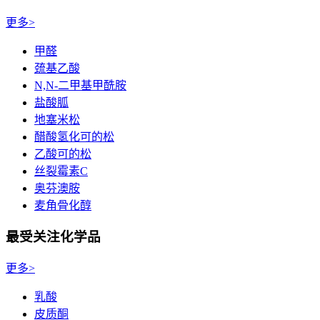
更多>
甲醛
巯基乙酸
N,N-二甲基甲酰胺
盐酸胍
地塞米松
醋酸氢化可的松
乙酸可的松
丝裂霉素C
奥芬澳胺
麦角骨化醇
最受关注化学品
更多>
乳酸
皮质酮