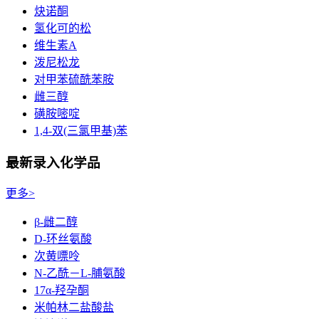
炔诺酮
氢化可的松
维生素A
泼尼松龙
对甲苯硫酰苯胺
雌三醇
磺胺嘧啶
1,4-双(三氯甲基)苯
最新录入化学品
更多>
β-雌二醇
D-环丝氨酸
次黄嘌呤
N-乙酰－L-脯氨酸
17α-羟孕酮
米帕林二盐酸盐