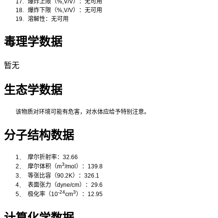
17.
爆炸上限（
%,V/V
）：无可用
18.
爆炸下限（
%,V/V
）：无可用
19.
溶解性：无可用
毒理学数据
暂无
生态学数据
该物质对环境可能有危害，对水体应给予特别注意。
分子结构数据
1、
摩尔折射率：
32.66
3
2、
摩尔体积（
m
/mol
）：
139.8
3、
等张比容（
90.2K
）：
326.1
4、
表面张力（
dyne/cm
）：
29.6
-24
3
5、
极化率
（
10
cm
）：
12.95
计算化学数据