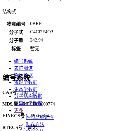
结构式
0BRF
物竞编号
C4Cl2F4O3
分子式
242.94
分子量
标签
暂无
编号系统
表征图谱
物性数据
编号系统
毒理学数据
生态学数据
CAS号：
2834-23-3
分子结构数据
计算化学数据
MDL号：
MFCD00000774
更多
EINECS号：
220-603-4
性质与稳定性
贮存方法
RTECS号：
暂无