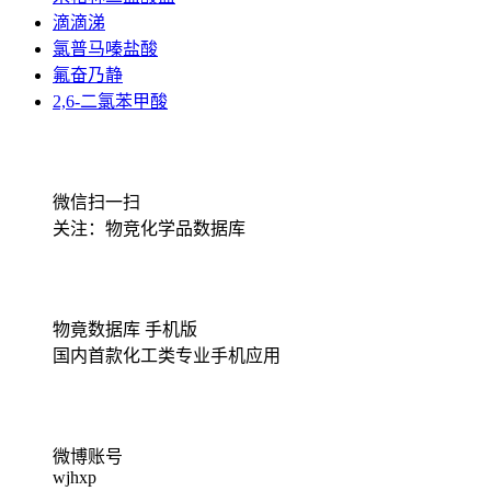
滴滴涕
氯普马嗪盐酸
氟奋乃静
2,6-二氯苯甲酸
微信扫一扫
关注：物竞化学品数据库
物竟数据库 手机版
国内首款化工类专业手机应用
微博账号
wjhxp