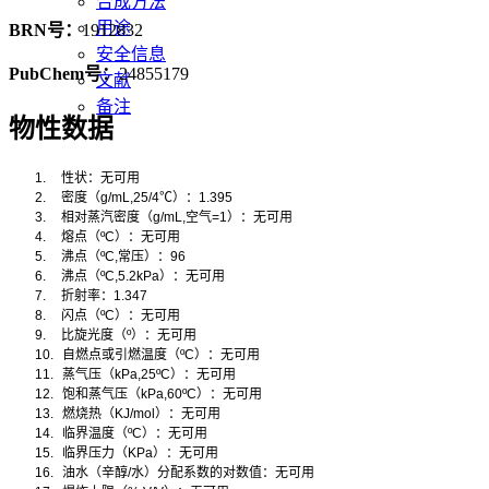
合成方法
用途
BRN号：
1912832
安全信息
PubChem号：
24855179
文献
备注
物性数据
1.
性状：无可用
2.
密度（
g/mL,25/4
℃
）：
1.395
3.
相对蒸汽密度（
g/mL,
空气
=1
）：无可用
4.
熔点（
ºC
）：无可用
5.
沸点（
ºC,
常压）：
96
6.
沸点（
ºC,5.2kPa
）：无可用
7.
折射率：
1.347
8.
闪点（
ºC
）：无可用
9.
比旋光度（
º
）：无可用
10.
自燃点或引燃温度（
ºC
）：无可用
11.
蒸气压（
kPa,25ºC
）：无可用
12.
饱和蒸气压（
kPa,60ºC
）：无可用
13.
燃烧热（
KJ/mol
）：无可用
14.
临界温度（
ºC
）：无可用
15.
临界压力（
KPa
）：无可用
16.
油水（辛醇
/
水）分配系数的对数值：无可用