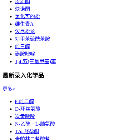
皮质酮
炔诺酮
氢化可的松
维生素A
泼尼松龙
对甲苯硫酰苯胺
雌三醇
磺胺嘧啶
1,4-双(三氯甲基)苯
最新录入化学品
更多>
β-雌二醇
D-环丝氨酸
次黄嘌呤
N-乙酰－L-脯氨酸
17α-羟孕酮
米帕林二盐酸盐