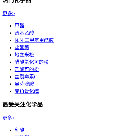
热门化学品
更多>
甲醛
巯基乙酸
N,N-二甲基甲酰胺
盐酸胍
地塞米松
醋酸氢化可的松
乙酸可的松
丝裂霉素C
奥芬澳胺
麦角骨化醇
最受关注化学品
更多>
乳酸