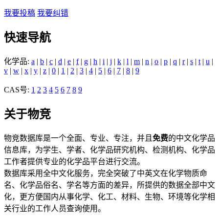
我要投稿
我要纠错
快速导航
化学品:
a
|
b
|
c
|
d
|
e
|
f
|
g
|
h
|
i
|
j
|
k
|
l
|
m
|
n
|
o
|
p
|
q
|
r
|
s
|
t
|
u
|
v
|
w
|
x
|
y
|
z
|
0
|
1
|
2
|
3
|
4
|
5
|
6
|
7
|
8
|
9
CAS号:
1
2
3
4
5
6
7
8
9
关于物竞
物竞数据库是一个全面、专业、专注，并且
免费
的中文化学品
信息库，为学生、学者、化学品研究机构、检测机构、化学品
工作者提供专业的化学品平台进行交流。
数据库采用全中文化服务，完全突破了中英文在化学物质命
名、化学品俗名、学名等方面的差异，所提供的数据全部中文
化，更方便国内从事化学、化工、材料、生物、环境等化学相
关行业的工作人员查询使用。