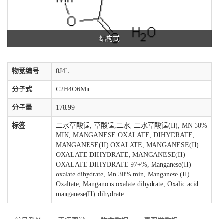
结构式
物竞编号
0J4L
分子式
C2H4O6Mn
分子量
178.99
标签
二水草酸锰, 草酸锰,二水, 二水草酸锰(II), MN 30%
MIN, MANGANESE OXALATE, DIHYDRATE,
MANGANESE(II) OXALATE, MANGANESE(II)
OXALATE DIHYDRATE, MANGANESE(II)
OXALATE DIHYDRATE 97+%, Manganese(II)
oxalate dihydrate, Mn 30% min, Manganese (II)
Oxaltate, Manganous oxalate dihydrate, Oxalic acid
manganese(II)·dihydrate