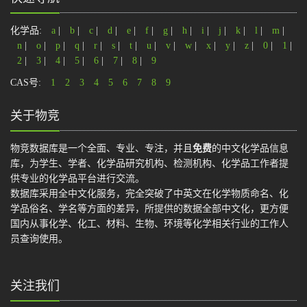
化学品:
a
|
b
|
c
|
d
|
e
|
f
|
g
|
h
|
i
|
j
|
k
|
l
|
m
|
n
|
o
|
p
|
q
|
r
|
s
|
t
|
u
|
v
|
w
|
x
|
y
|
z
|
0
|
1
|
2
|
3
|
4
|
5
|
6
|
7
|
8
|
9
CAS号:
1
2
3
4
5
6
7
8
9
关于物竞
物竞数据库是一个全面、专业、专注，并且
免费
的中文化学品信息
库，为学生、学者、化学品研究机构、检测机构、化学品工作者提
供专业的化学品平台进行交流。
数据库采用全中文化服务，完全突破了中英文在化学物质命名、化
学品俗名、学名等方面的差异，所提供的数据全部中文化，更方便
国内从事化学、化工、材料、生物、环境等化学相关行业的工作人
员查询使用。
关注我们