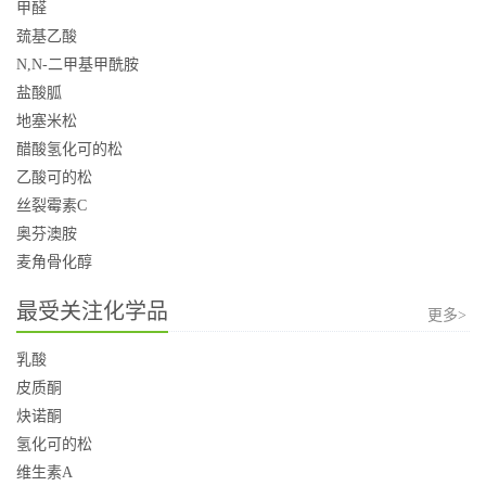
甲醛
巯基乙酸
N,N-二甲基甲酰胺
盐酸胍
地塞米松
醋酸氢化可的松
乙酸可的松
丝裂霉素C
奥芬澳胺
麦角骨化醇
最受关注化学品
更多>
乳酸
皮质酮
炔诺酮
氢化可的松
维生素A