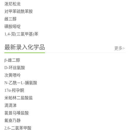
泼尼松龙
对甲苯硫酰苯胺
雌三醇
磺胺嘧啶
1,4-双(三氯甲基)苯
最新录入化学品
更多>
β-雌二醇
D-环丝氨酸
次黄嘌呤
N-乙酰－L-脯氨酸
17α-羟孕酮
米帕林二盐酸盐
滴滴涕
氯普马嗪盐酸
氟奋乃静
2,6-二氯苯甲酸