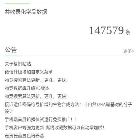
共收录化学品数据
147579
条
公告
更多>
关于复制粘贴
微信升级增加自定义菜单
物竞搜索算法更新，更准，更快！
物竞数据库升级V5版本
物竞搜索算法更新，更准，更快！
接近遗传密码符号扩增的生物合成方法：非自然DNA碱基对的分子
设计
手机端首屏轮播位试运行免费推广！！
手机客户端强力更新-离线收藏数据可以自动增加啦！
志贺氏菌显色培养基