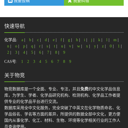
我要投稿
我要纠错
快速导航
化学品:
a
|
b
|
c
|
d
|
e
|
f
|
g
|
h
|
i
|
j
|
k
|
l
|
m
|
n
|
o
|
p
|
q
|
r
|
s
|
t
|
u
|
v
|
w
|
x
|
y
|
z
|
0
|
1
|
2
|
3
|
4
|
5
|
6
|
7
|
8
|
9
CAS号:
1
2
3
4
5
6
7
8
9
关于物竞
物竞数据库是一个全面、专业、专注，并且
免费
的中文化学品信息
库，为学生、学者、化学品研究机构、检测机构、化学品工作者提
供专业的化学品平台进行交流。
数据库采用全中文化服务，完全突破了中英文在化学物质命名、化
学品俗名、学名等方面的差异，所提供的数据全部中文化，更方便
国内从事化学、化工、材料、生物、环境等化学相关行业的工作人
员查询使用。