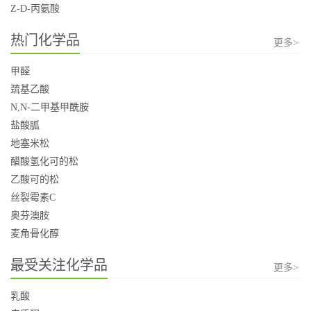
Z-D-丙氨酸
热门化学品
更多>
甲醛
巯基乙酸
N,N-二甲基甲酰胺
盐酸胍
地塞米松
醋酸氢化可的松
乙酸可的松
丝裂霉素C
奥芬澳胺
麦角骨化醇
最受关注化学品
更多>
乳酸