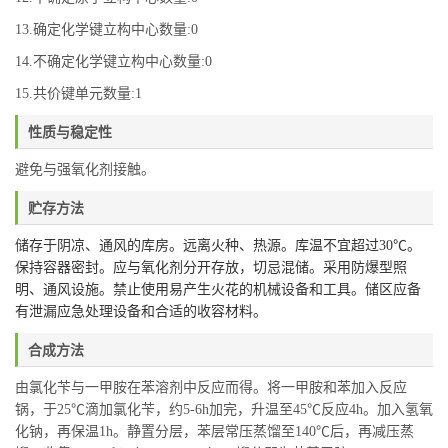
13.确定化学键立构中心数量:0
14.不确定化学键立构中心数量:0
15.共价键单元数量:1
性质与稳定性
避免与强氧化剂接触。
贮存方法
储存于阴凉、通风的库房。远离火种、热源。库温不宜超过30℃。
保持容器密封。应与氧化剂分开存放，切忌混储。采用防爆型照
明、通风设施。禁止使用易产生火花的机械设备和工具。储区应备
有泄漏应急处理设备和合适的收容材料。
合成方法
由氯化苄与一甲胺在苯溶剂中反应而得。将一甲胺和苯加入反应
锅，于25℃滴加氯化苄，约5-6h加完，升温至45℃反应4h。加入氢氧
化钠，再保温1h。静置分层，苯层常压蒸馏至140℃后，再减压蒸