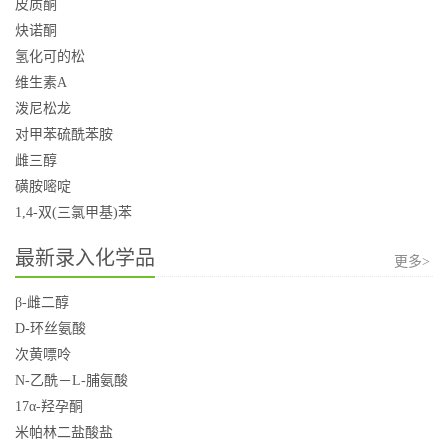
皮质酮
炔诺酮
氢化可的松
维生素A
泼尼松龙
对甲苯硫酰苯胺
雌三醇
磺胺嘧啶
1,4-双(三氯甲基)苯
最新录入化学品
更多>
β-雌二醇
D-环丝氨酸
次黄嘌呤
N-乙酰－L-脯氨酸
17α-羟孕酮
米帕林二盐酸盐