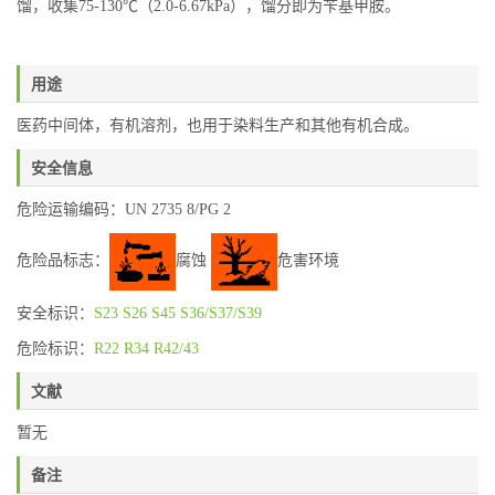
馏，收集75-130℃（2.0-6.67kPa），馏分即为苄基甲胺。
用途
医药中间体，有机溶剂，也用于染料生产和其他有机合成。
安全信息
危险运输编码：UN 2735 8/PG 2
危险品标志：
腐蚀
危害环境
安全标识：
S23
S26
S45
S36/S37/S39
危险标识：
R22
R34
R42/43
文献
暂无
备注