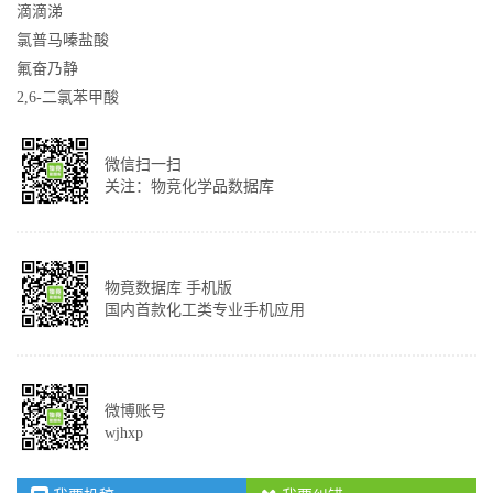
滴滴涕
氯普马嗪盐酸
氟奋乃静
2,6-二氯苯甲酸
微信扫一扫
关注：物竞化学品数据库
物竟数据库 手机版
国内首款化工类专业手机应用
微博账号
wjhxp