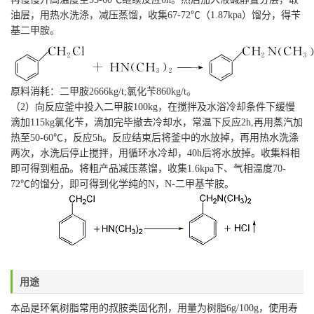
油层，用热水洗涤，减压蒸馏，收集67-72℃（1.87kpa）馏分，得苄
基二甲胺。
原料消耗：二甲胺2666kg/t;氯化苄860kg/t。
（2）向反应釜中投入二甲胺100kg，在搅拌及水浴冷却条件下缓慢
滴加115kg氯化苄，滴加完毕撤去冷却水，常温下反应2h,再用蒸汽加
热至50-60℃，反应5h。反应结束后将釜中的水放掉，再用热水洗涤
两次，水洗后停止搅拌，用循环水冷却，40h后将水放掉。收集料相
即可得到粗品。将粗产品减压蒸馏，收集1.6kpa下、气相温度70-
72℃的馏分，即可得到化学纯的N，N-二甲基苄胺。
用途
本品是环氧树脂常用的叔胺类固化剂，用量为树脂6g/100g，使用寿