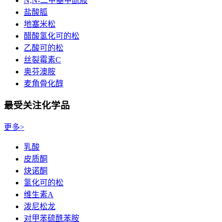
N,N-二甲基甲酰胺
盐酸胍
地塞米松
醋酸氢化可的松
乙酸可的松
丝裂霉素C
奥芬澳胺
麦角骨化醇
最受关注化学品
更多>
乳酸
皮质酮
炔诺酮
氢化可的松
维生素A
泼尼松龙
对甲苯硫酰苯胺