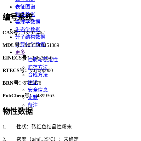
表征图谱
物性数据
编号系统
毒理学数据
生态学数据
CAS号：
13292-46-1
分子结构数据
计算化学数据
MDL号：
MFCD00151389
更多
EINECS号：
236-312-0
性质与稳定性
贮存方法
RTECS号：
VJ7000000
合成方法
用途
BRN号：
5723476
安全信息
PubChem号：
24899363
文献
备注
物性数据
1. 性状：砖红色结晶性粉末
2. 密度（g/mL,25℃）：未确定