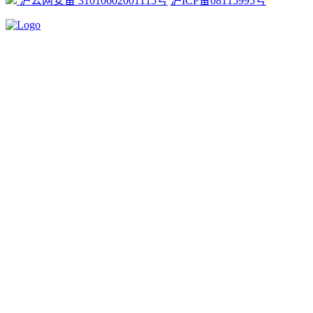
沪公网安备 31010602001115号
沪ICP备08115995号