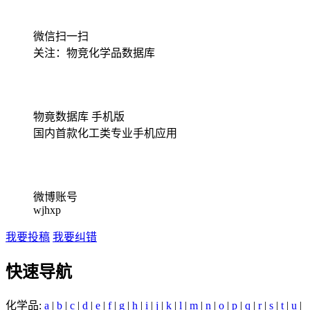
微信扫一扫
关注：物竞化学品数据库
物竟数据库 手机版
国内首款化工类专业手机应用
微博账号
wjhxp
我要投稿
我要纠错
快速导航
化学品:
a
|
b
|
c
|
d
|
e
|
f
|
g
|
h
|
i
|
j
|
k
|
l
|
m
|
n
|
o
|
p
|
q
|
r
|
s
|
t
|
u
|