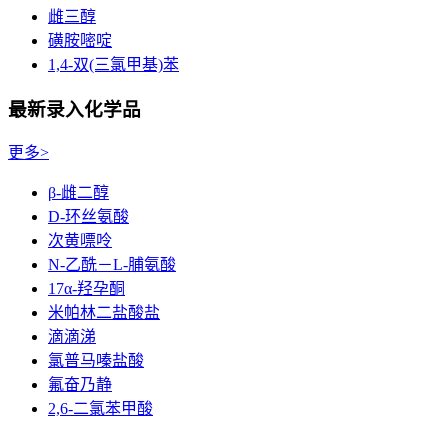
雌三醇
磺胺嘧啶
1,4-双(三氯甲基)苯
最新录入化学品
更多>
β-雌二醇
D-环丝氨酸
次黄嘌呤
N-乙酰－L-脯氨酸
17α-羟孕酮
米帕林二盐酸盐
滴滴涕
氯普马嗪盐酸
氟奋乃静
2,6-二氯苯甲酸