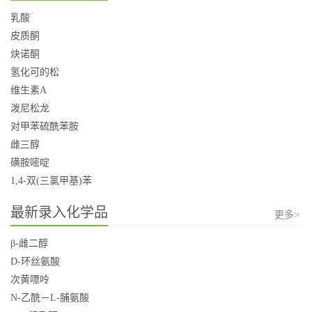
乳酸
皮质酮
炔诺酮
氢化可的松
维生素A
泼尼松龙
对甲苯硫酰苯胺
雌三醇
磺胺嘧啶
1,4-双(三氯甲基)苯
最新录入化学品
更多>
β-雌二醇
D-环丝氨酸
次黄嘌呤
N-乙酰－L-脯氨酸