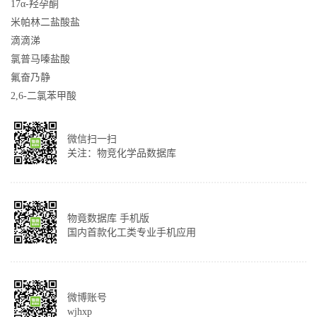
17α-羟孕酮
米帕林二盐酸盐
滴滴涕
氯普马嗪盐酸
氟奋乃静
2,6-二氯苯甲酸
微信扫一扫
关注：物竞化学品数据库
物竟数据库 手机版
国内首款化工类专业手机应用
微博账号
wjhxp