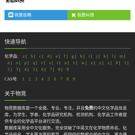
我要投稿
我要纠错
快速导航
化学品:
a
|
b
|
c
|
d
|
e
|
f
|
g
|
h
|
i
|
j
|
k
|
l
|
m
|
n
|
o
|
p
|
q
|
r
|
s
|
t
|
u
|
v
|
w
|
x
|
y
|
z
|
0
|
1
|
2
|
3
|
4
|
5
|
6
|
7
|
8
|
9
CAS号:
1
2
3
4
5
6
7
8
9
关于物竞
物竞数据库是一个全面、专业、专注，并且
免费
的中文化学品信息
库，为学生、学者、化学品研究机构、检测机构、化学品工作者提
供专业的化学品平台进行交流。
数据库采用全中文化服务，完全突破了中英文在化学物质命名、化
学品俗名、学名等方面的差异，所提供的数据全部中文化，更方便