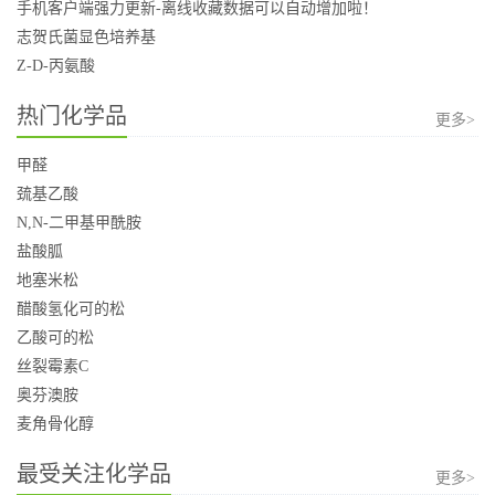
手机客户端强力更新-离线收藏数据可以自动增加啦！
志贺氏菌显色培养基
Z-D-丙氨酸
热门化学品
更多>
甲醛
巯基乙酸
N,N-二甲基甲酰胺
盐酸胍
地塞米松
醋酸氢化可的松
乙酸可的松
丝裂霉素C
奥芬澳胺
麦角骨化醇
最受关注化学品
更多>