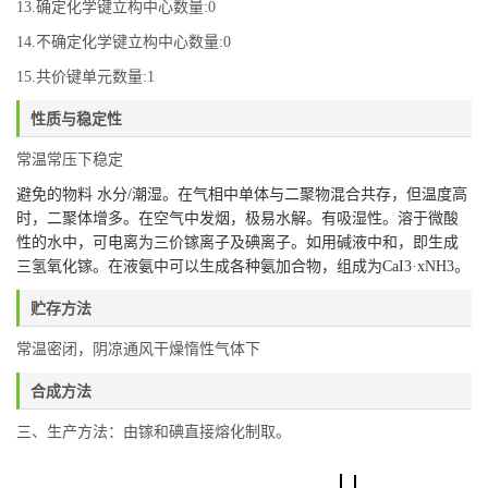
13.确定化学键立构中心数量:0
14.不确定化学键立构中心数量:0
15.共价键单元数量:1
性质与稳定性
常温常压下稳定
避免的物料 水分/潮湿。在气相中单体与二聚物混合共存，但温度高
时，二聚体增多。在空气中发烟，极易水解。有吸湿性。溶于微酸
性的水中，可电离为三价镓离子及碘离子。如用碱液中和，即生成
三氢氧化镓。在液氨中可以生成各种氨加合物，组成为CaI3·xNH3。
贮存方法
常温密闭，阴凉通风干燥惰性气体下
合成方法
三、生产方法：由镓和碘直接熔化制取。