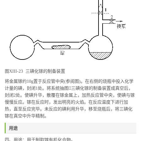
图XIII-23 三碘化镓的制备装置
将金属镓约10g置于反应管中央(参阅图)。在右侧的烧瓶中投入化学
计量的碘，封闭1处。将系统抽图三碘化镓的制备装置成真空后，
封闭2处。使碘升华，散覆在镓金属上，加热反应管中央，使碘与镓
慢慢反应。镓在反应时，发出明亮的火焰。在反应温度下进行加
热，直至反应完毕。未反应的碘利用升华，移至烧瓶后，将三碘化
镓在真空中升华精制。
用途
四、用途：用于制取镓有机化合物。