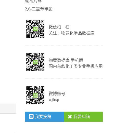
氟奋乃静
2,6-二氯苯甲酸
微信扫一扫
关注：物竞化学品数据库
物竟数据库 手机版
国内首款化工类专业手机应用
微博账号
wjhxp
我要投稿
我要纠错