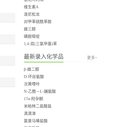
维生素A
泼尼松龙
对甲苯硫酰苯胺
雌三醇
磺胺嘧啶
1,4-双(三氯甲基)苯
最新录入化学品
更多>
β-雌二醇
D-环丝氨酸
次黄嘌呤
N-乙酰－L-脯氨酸
17α-羟孕酮
米帕林二盐酸盐
滴滴涕
氯普马嗪盐酸