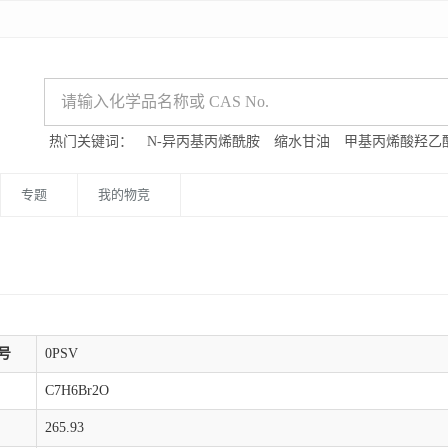
热门关键词：
N-异丙基丙烯酰胺
缩水甘油
甲基丙烯酸羟乙
专题
我的物竞
号
0PSV
C7H6Br2O
265.93