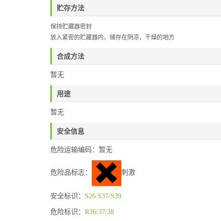
贮存方法
保持贮藏器密封
放入紧密的贮藏器内，储存在阴凉，干燥的地方
合成方法
暂无
用途
暂无
安全信息
危险运输编码：暂无
危险品标志：
刺激
安全标识：
S26
S37/S39
危险标识：
R36/37/38