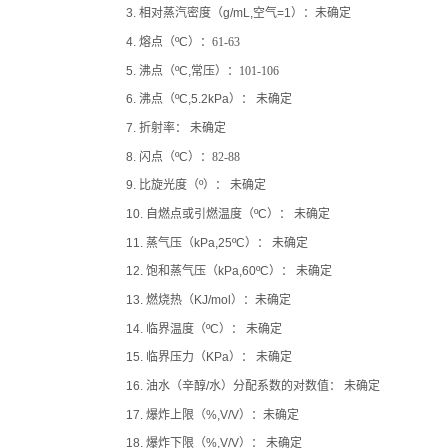
3.
相对蒸汽密度（
g/mL,
空气
=1
）
：
未确定
4.
熔点（
ºC
）：
61-63
5.
沸点（
ºC,
常压）：
101-106
6.
沸点（
ºC,5.2kPa
）：
未确定
7.
折射率：
未确定
8.
闪点（
ºC
）：82-88
9.
比旋光度（
º
）：
未确定
10.
自燃点或引燃温度（
ºC
）：
未确定
11.
蒸气压（
kPa,25ºC
）：
未确定
12.
饱和蒸气压（
kPa,60ºC
）：
未确定
13.
燃烧热（
KJ/mol
）：
未确定
14.
临界温度（
ºC
）：
未确定
15.
临界压力（
KPa
）：
未确定
16.
油水（辛醇
/
水）分配系数的对数值：
未确定
17.
爆炸上限（
%,V/V
）：
未确定
18.
爆炸下限（
%,V/V
）：
未确定