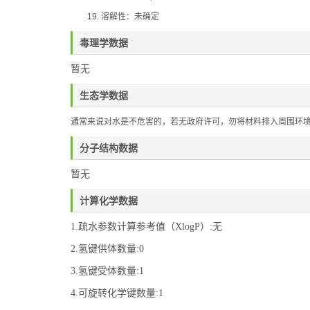
19.
溶解性：
未确定
毒理学数据
暂无
生态学数据
通常来说对水是不危害的，若无政府许可，勿将材料排入周围环
分子结构数据
暂无
计算化学数据
1.疏水参数计算参考值（XlogP）:无
2.氢键供体数量:0
3.氢键受体数量:1
4.可旋转化学键数量:1