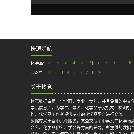
快速导航
化学品:
a
|
b
|
c
|
d
|
e
|
f
|
g
|
h
|
i
|
j
|
k
CAS号:
1
2
3
4
5
6
7
8
9
关于物竞
物竞数据库是一个全面、专业、专注，并且
免费
的中文
学品信息库，为学生、学者、化学品研究机构、检测机
构、化学品工作者提供专业的化学品平台进行交流。
数据库采用全中文化服务，完全突破了中英文在化学物
命名、化学品俗名、学名等方面的差异，所提供的数据