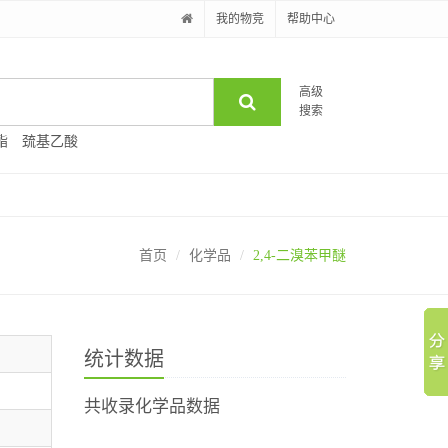
我的物竞
帮助中心
高级
搜索
酯
巯基乙酸
首页
化学品
2,4-二溴苯甲醚
统计数据
共收录化学品数据