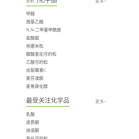
更多>
甲醛
巯基乙酸
N,N-二甲基甲酰胺
盐酸胍
地塞米松
醋酸氢化可的松
乙酸可的松
丝裂霉素C
奥芬澳胺
麦角骨化醇
最受关注化学品
更多>
乳酸
皮质酮
炔诺酮
氢化可的松