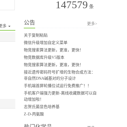
147579
条
公告
更多>
更多
关于复制粘贴
微信升级增加自定义菜单
物竞搜索算法更新，更准，更快！
物竞数据库升级V5版本
物竞搜索算法更新，更准，更快！
接近遗传密码符号扩增的生物合成方法：
非自然DNA碱基对的分子设计
手机端首屏轮播位试运行免费推广！！
手机客户端强力更新-离线收藏数据可以自
动增加啦！
志贺氏菌显色培养基
Z-D-丙氨酸
热门化学品