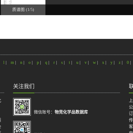
质谱图 (1/5)
|
l
|
m
|
n
|
o
|
p
|
q
|
r
|
s
|
t
|
u
|
v
|
w
|
x
|
y
|
z
|
0
|
关注我们
化
上
公
微信账号：
物竞化学品数据库
订
质
传
全
客