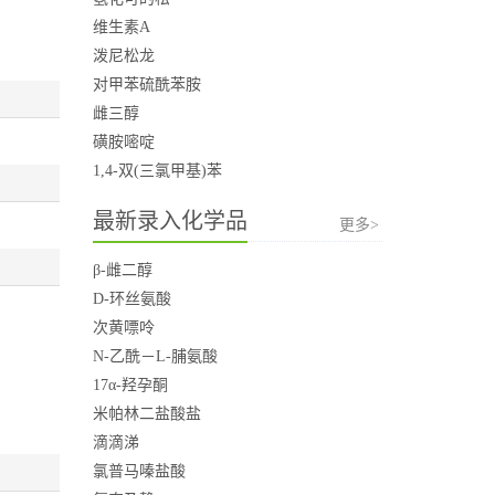
维生素A
泼尼松龙
对甲苯硫酰苯胺
雌三醇
磺胺嘧啶
1,4-双(三氯甲基)苯
最新录入化学品
更多>
β-雌二醇
D-环丝氨酸
次黄嘌呤
N-乙酰－L-脯氨酸
17α-羟孕酮
米帕林二盐酸盐
滴滴涕
氯普马嗪盐酸