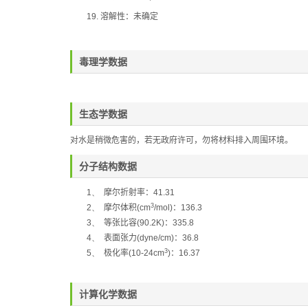
19.
溶解性：
未确定
毒理学数据
生态学数据
对水是稍微危害的，若无政府许可，勿将材料排入周围环境。
分子结构数据
1、
摩尔折射率：
41.31
3
2、
摩尔体积
(cm
/mol)
：
136.3
3、
等张比容
(90.2K)
：
335.8
4、
表面张力
(dyne/cm)
：
36.8
3
5、
极化率
(10-24cm
)
：
16.37
计算化学数据