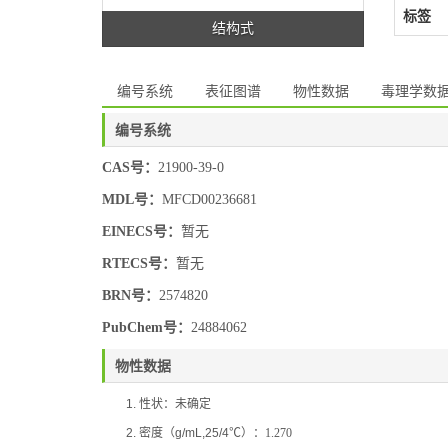
标签
结构式
编号系统
表征图谱
物性数据
毒理学数
编号系统
CAS号：
21900-39-0
MDL号：
MFCD00236681
EINECS号：
暂无
RTECS号：
暂无
BRN号：
2574820
PubChem号：
24884062
物性数据
1.
性状：
未确定
2.
密度（
g/mL,25/4
℃
）：
1.270