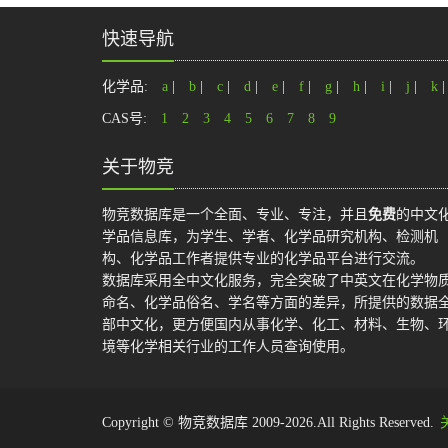
快速导航
化学品:
a
|
b
|
c
|
d
|
e
|
f
|
g
|
h
|
i
|
j
|
k
CAS号:
1
2
3
4
5
6
7
8
9
关于物竞
物竞数据库是一个全面、专业、专注，并且
免费
的中文
学品信息库，为学生、学者、化学品研究机构、检测机
构、化学品工作者提供专业的化学品平台进行交流。
数据库采用全中文化服务，完全突破了中英文在化学物
命名、化学品俗名、学名等方面的差异，所提供的数据
部中文化，更方便国内从事化学、化工、材料、生物、
境等化学相关行业的工作人员查询使用。
Copyright © 物竞数据库 2009-2026.All Rights Reserved.