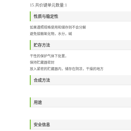
15.共价键单元数量:1
性质与稳定性
如果遵照规格使用和储存则不会分解
避免接触氧化物，水分，碱
贮存方法
干性的保护气体下处置，
保持贮藏器密封
放入紧密的贮藏器内，储存在阴凉，干燥的地方
合成方法
用途
安全信息