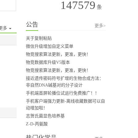
147579
条
公告
更多>
更多
关于复制粘贴
微信升级增加自定义菜单
物竞搜索算法更新，更准，更快！
物竞数据库升级V5版本
物竞搜索算法更新，更准，更快！
接近遗传密码符号扩增的生物合成方法：
非自然DNA碱基对的分子设计
手机端首屏轮播位试运行免费推广！！
手机客户端强力更新-离线收藏数据可以自
动增加啦！
志贺氏菌显色培养基
Z-D-丙氨酸
热门化学品