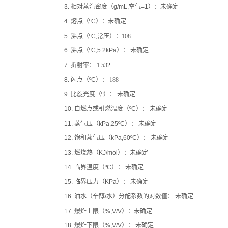
3.
相对蒸汽密度（
g/mL,
空气
=1
）
：
未确定
4.
熔点（
ºC
）：
未确定
5.
沸点（
ºC,
常压）：
108
6.
沸点（
ºC,5.2kPa
）：
未确定
7.
折射率：
1.532
8.
闪点（
ºC
）：
188
9.
比旋光度（
º
）：
未确定
10.
自燃点或引燃温度（
ºC
）：
未确定
11.
蒸气压（
kPa,25ºC
）：
未确定
12.
饱和蒸气压（
kPa,60ºC
）：
未确定
13.
燃烧热（
KJ/mol
）：
未确定
14.
临界温度（
ºC
）：
未确定
15.
临界压力（
KPa
）：
未确定
16.
油水（辛醇
/
水）分配系数的对数值：
未确定
17.
爆炸上限（
%,V/V
）：
未确定
18.
爆炸下限（
%,V/V
）：
未确定