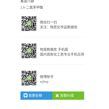
氟奋乃静
2,6-二氯苯甲酸
微信扫一扫
关注：物竞化学品数据库
物竟数据库 手机版
国内首款化工类专业手机应用
微博账号
wjhxp
我要投稿
我要纠错