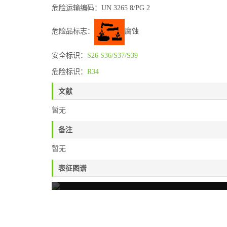
危险运输编码：UN 3265 8/PG 2
危险品标志：
腐蚀
安全标识：
S26
S36/S37/S39
危险标识：
R34
文献
暂无
备注
暂无
表征图谱