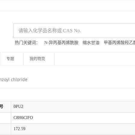
热门关键词：
N-异丙基丙烯酰胺
缩水甘油
甲基丙烯酸羟乙
专题
我的物竞
nzoyl chloride
号
0PU2
C8H6ClFO
172.59