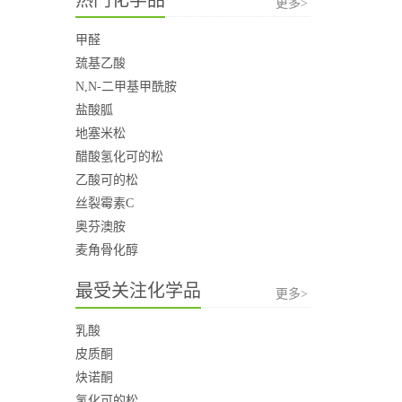
更多>
甲醛
巯基乙酸
N,N-二甲基甲酰胺
盐酸胍
地塞米松
醋酸氢化可的松
乙酸可的松
丝裂霉素C
奥芬澳胺
麦角骨化醇
最受关注化学品
更多>
乳酸
皮质酮
炔诺酮
氢化可的松