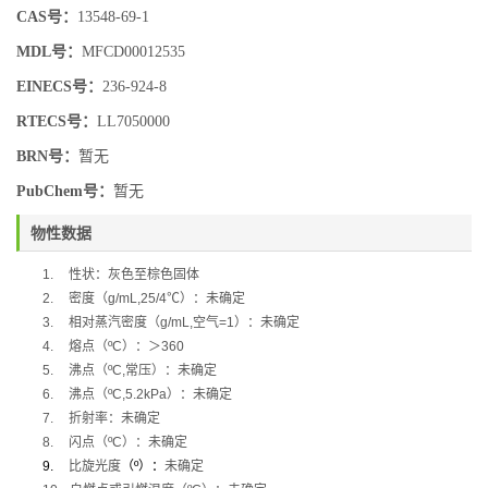
CAS号：
13548-69-1
MDL号：
MFCD00012535
EINECS号：
236-924-8
RTECS号：
LL7050000
BRN号：
暂无
PubChem号：
暂无
物性数据
1.
性状：灰色至棕色固体
2.
密度（
g/mL,25/4
℃
）：未确定
3.
相对蒸汽密度（
g/mL,
空气
=1
）：未确定
4.
熔点（
ºC
）：＞
360
5.
沸点（
ºC,
常压）：未确定
6.
沸点（
ºC,5.2kPa
）：未确定
7.
折射率：未确定
8.
闪点（
ºC
）：未确定
9.
比旋光度
（
º
）：
未确定