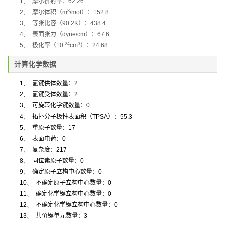
1、
摩尔折射率：
62.26
3
2、
摩尔体积（
m
/mol
）：
152.8
3、
等张比容（
90.2K
）：
438.4
4、
表面张力（
dyne/cm
）：
67.6
-24
3
5、
极化率
（
10
cm
）：
24.68
计算化学数据
1、
氢键供体数量：
2
2、
氢键受体数量：
2
3、
可旋转化学键数量：
0
4、
拓扑分子极性表面积（
TPSA
）：
55.3
5、
重原子数量：
17
6、
表面电荷：
0
7、
复杂度：
217
8、
同位素原子数量：
0
9、
确定原子立构中心数量：
0
10、
不确定原子立构中心数量：
0
11、
确定化学键立构中心数量：
0
12、
不确定化学键立构中心数量：
0
13、
共价键单元数量：
3