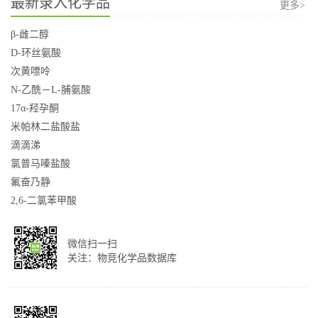
最新录入化学品
更多>
β-雌二醇
D-环丝氨酸
次黄嘌呤
N-乙酰－L-脯氨酸
17α-羟孕酮
米帕林二盐酸盐
滴滴涕
氯普马嗪盐酸
氟奋乃静
2,6-二氯苯甲酸
微信扫一扫
关注：物竞化学品数据库