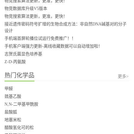
物竞搜索算法更新，更准，更快！
物竞数据库升级V5版本
物竞搜索算法更新，更准，更快！
接近遗传密码符号扩增的生物合成方法：非自然DNA碱基对的分子
设计
手机端首屏轮播位试运行免费推广！！
手机客户端强力更新-离线收藏数据可以自动增加啦！
志贺氏菌显色培养基
Z-D-丙氨酸
热门化学品
更多>
甲醛
巯基乙酸
N,N-二甲基甲酰胺
盐酸胍
地塞米松
醋酸氢化可的松