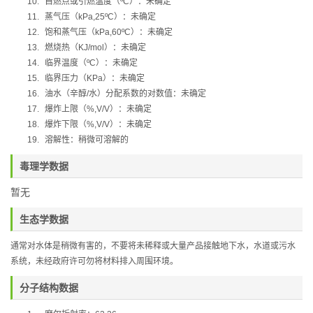
10.
自燃点或引燃温度（
ºC
）：未确定
11.
蒸气压（
kPa,25ºC
）：未确定
12.
饱和蒸气压（
kPa,60ºC
）：未确定
13.
燃烧热（
KJ/mol
）：未确定
14.
临界温度（
ºC
）：未确定
15.
临界压力（
KPa
）：未确定
16.
油水（辛醇
/
水）分配系数的对数值：未确定
17.
爆炸上限（
%,V/V
）：未确定
18.
爆炸下限（
%,V/V
）：未确定
19.
溶解性：稍微可溶解的
毒理学数据
暂无
生态学数据
通常对水体是稍微有害的，不要将未稀释或大量产品接触地下水，水道或污水
系统，未经政府许可勿将材料排入周围环境。
分子结构数据