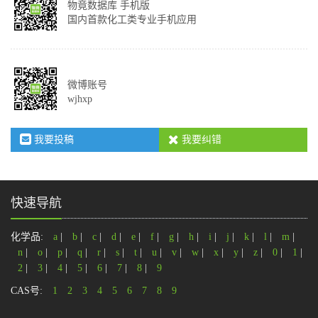
物竟数据库 手机版
国内首款化工类专业手机应用
微博账号
wjhxp
我要投稿
我要纠错
快速导航
化学品:
a
|
b
|
c
|
d
|
e
|
f
|
g
|
h
|
i
|
j
|
k
|
l
|
m
|
n
|
o
|
p
|
q
|
r
|
s
|
t
|
u
|
v
|
w
|
x
|
y
|
z
|
0
|
1
|
2
|
3
|
4
|
5
|
6
|
7
|
8
|
9
CAS号:
1
2
3
4
5
6
7
8
9