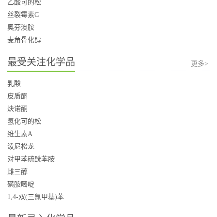
乙酸可的松
丝裂霉素C
奥芬澳胺
麦角骨化醇
最受关注化学品
更多>
乳酸
皮质酮
炔诺酮
氢化可的松
维生素A
泼尼松龙
对甲苯硫酰苯胺
雌三醇
磺胺嘧啶
1,4-双(三氯甲基)苯